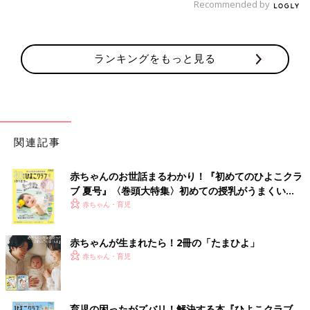
Recommended by
ランキングをもっと見る
関連記事
赤ちゃんのお世話まるわかり！『初めてのひよこクラ
ブ 夏号』〈巻頭大特集〉初めての授乳がうまくい
く！ おっぱい・ミルクの基本と夏のトラブル 解決テ
赤ちゃん・育児
ク
赤ちゃんが生まれたら！2冊の「たまひよ」
赤ちゃん・育児
育児の困ったがズバリ！解決する本『ひよこクラブ