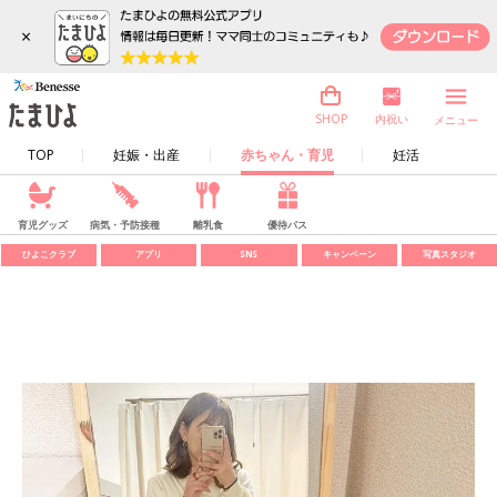
×
内祝い
SHOP
メニュー
TOP
妊娠・出産
赤ちゃん・育児
妊活
育児グッズ
病気・予防接種
離乳食
優待パス
ひよこクラブ
アプリ
SNS
キャンペーン
写真スタジオ