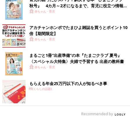
秋号』 4カ月～2才になるまで、育児に役立つ情報が
いっぱい！
赤ちゃん・育児
アカチャンホンポでたまひよ雑誌を買うとポイント10
倍【期間限定】
赤ちゃん・育児
まるごと1冊“出産準備”の本『たまごクラブ 夏号』
〈スペシャル大特集〉夫婦で予習する 出産の教科書
赤ちゃん・育児
もらえる年金25万円以下の人が知るべき事
PR(くらしの話題)
Recommended by