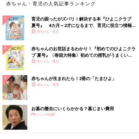
赤ちゃん・育児の人気記事ランキング
育児の困ったがズバリ！解決する本『ひよこクラブ
夏号』 4カ月～2才になるまで、育児に役立つ情報が
いっぱい！
赤ちゃん・育児
赤ちゃんのお世話まるわかり！『初めてのひよこクラ
ブ 夏号』〈巻頭大特集〉初めての授乳がうまくい
く！ おっぱい・ミルクの基本と夏のトラブル 解決テ
赤ちゃん・育児
ク
赤ちゃんが生まれたら！2冊の「たまひよ」
赤ちゃん・育児
お墓の撤去にいくらかかる？墓じまい費用
PR(くらしの話題)