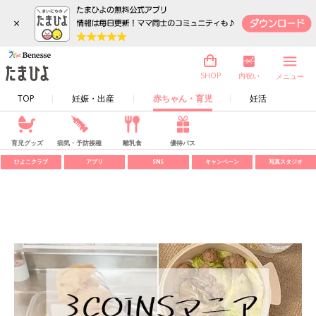
×
内祝い
SHOP
メニュー
TOP
妊娠・出産
赤ちゃん・育児
妊活
育児グッズ
病気・予防接種
離乳食
優待パス
ひよこクラブ
アプリ
SNS
キャンペーン
写真スタジオ