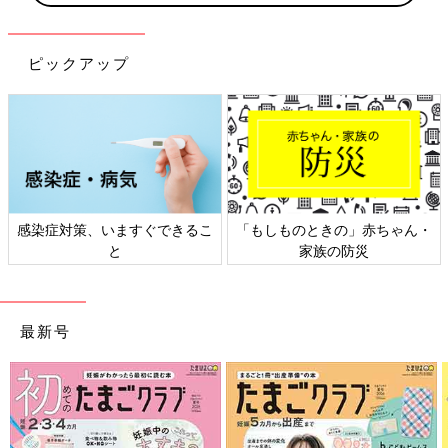
ピックアップ
日本外来小児科学会リーフレッ
六星占術 細木かおりさんの人生
ト検討会
相談
最新号