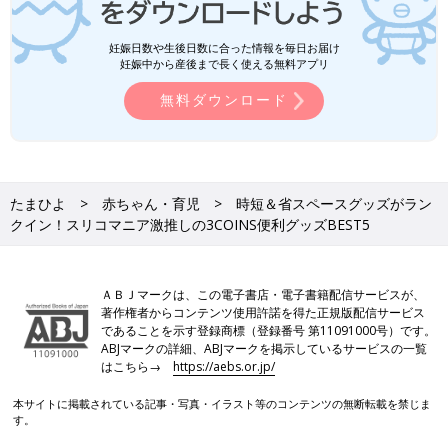
妊娠日数や生後日数に合った情報を毎日お届け
妊娠中から産後まで長く使える無料アプリ
無料ダウンロード
たまひよ
赤ちゃん・育児
時短＆省スペースグッズがラン
クイン！スリコマニア激推しの3COINS便利グッズBEST5
ＡＢＪマークは、この電子書店・電子書籍配信サービスが、
著作権者からコンテンツ使用許諾を得た正規版配信サービス
であることを示す登録商標（登録番号 第11091000号）です。
ABJマークの詳細、ABJマークを掲示しているサービスの一覧
はこちら→
https://aebs.or.jp/
本サイトに掲載されている記事・写真・イラスト等のコンテンツの無断転載を禁じま
す。