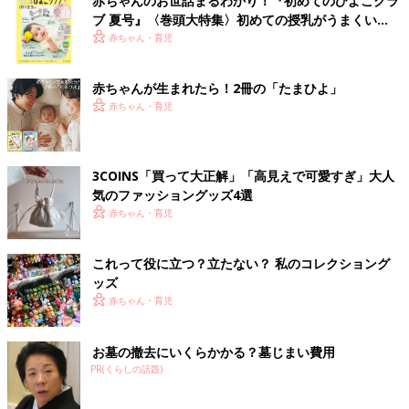
赤ちゃんのお世話まるわかり！『初めてのひよこクラ
ブ 夏号』〈巻頭大特集〉初めての授乳がうまくい
く！ おっぱい・ミルクの基本と夏のトラブル 解決テ
赤ちゃん・育児
ク
赤ちゃんが生まれたら！2冊の「たまひよ」
赤ちゃん・育児
3COINS「買って大正解」「高見えで可愛すぎ」大人
気のファッショングッズ4選
赤ちゃん・育児
これって役に立つ？立たない？ 私のコレクショング
ッズ
赤ちゃん・育児
お墓の撤去にいくらかかる？墓じまい費用
PR(くらしの話題)