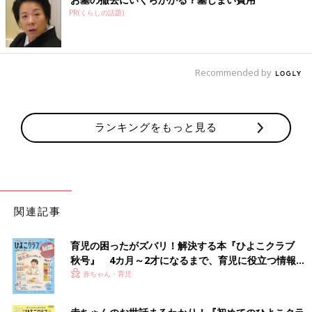
PR(くらしの話題)
Recommended by
ランキングをもっと見る
関連記事
育児の困ったがズバリ！解決する本『ひよこクラブ
秋号』 4カ月～2才になるまで、育児に役立つ情報が
いっぱい！
赤ちゃん・育児