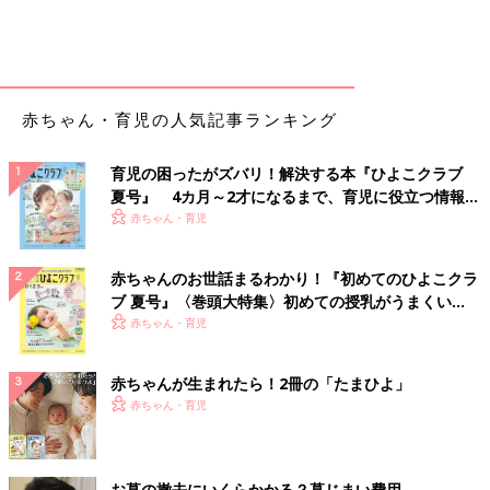
赤ちゃん・育児の人気記事ランキング
育児の困ったがズバリ！解決する本『ひよこクラブ
夏号』 4カ月～2才になるまで、育児に役立つ情報が
いっぱい！
赤ちゃん・育児
赤ちゃんのお世話まるわかり！『初めてのひよこクラ
ブ 夏号』〈巻頭大特集〉初めての授乳がうまくい
く！ おっぱい・ミルクの基本と夏のトラブル 解決テ
赤ちゃん・育児
ク
赤ちゃんが生まれたら！2冊の「たまひよ」
赤ちゃん・育児
お墓の撤去にいくらかかる？墓じまい費用