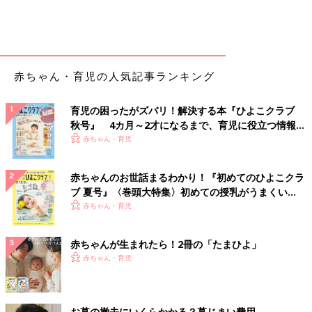
赤ちゃん・育児の人気記事ランキング
育児の困ったがズバリ！解決する本『ひよこクラブ
秋号』 4カ月～2才になるまで、育児に役立つ情報が
いっぱい！
赤ちゃん・育児
赤ちゃんのお世話まるわかり！『初めてのひよこクラ
ブ 夏号』〈巻頭大特集〉初めての授乳がうまくい
く！ おっぱい・ミルクの基本と夏のトラブル 解決テ
赤ちゃん・育児
ク
赤ちゃんが生まれたら！2冊の「たまひよ」
赤ちゃん・育児
お墓の撤去にいくらかかる？墓じまい費用