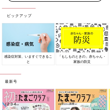
ピックアップ
日本外来小児科学会リーフレッ
六星占術 細木かおりさんの人生
ト検討会
相談
最新号