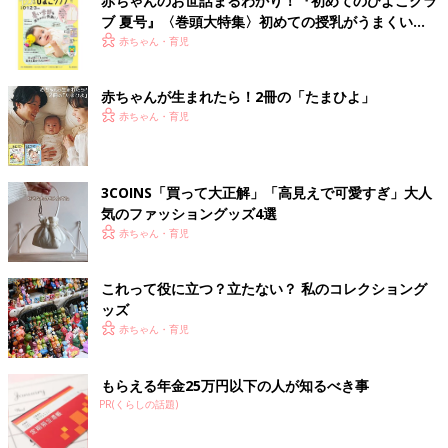
赤ちゃんのお世話まるわかり！『初めてのひよこクラ
ブ 夏号』〈巻頭大特集〉初めての授乳がうまくい
く！ おっぱい・ミルクの基本と夏のトラブル 解決テ
赤ちゃん・育児
ク
赤ちゃんが生まれたら！2冊の「たまひよ」
赤ちゃん・育児
3COINS「買って大正解」「高見えで可愛すぎ」大人
気のファッショングッズ4選
赤ちゃん・育児
これって役に立つ？立たない？ 私のコレクショング
ッズ
赤ちゃん・育児
もらえる年金25万円以下の人が知るべき事
PR(くらしの話題)