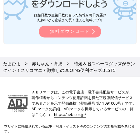
妊娠日数や生後日数に合った情報を毎日お届け
妊娠中から産後まで長く使える無料アプリ
無料ダウンロード
たまひよ
赤ちゃん・育児
時短＆省スペースグッズがラン
クイン！スリコマニア激推しの3COINS便利グッズBEST5
ＡＢＪマークは、この電子書店・電子書籍配信サービスが、
著作権者からコンテンツ使用許諾を得た正規版配信サービス
であることを示す登録商標（登録番号 第11091000号）です。
ABJマークの詳細、ABJマークを掲示しているサービスの一覧
はこちら→
https://aebs.or.jp/
本サイトに掲載されている記事・写真・イラスト等のコンテンツの無断転載を禁じま
す。