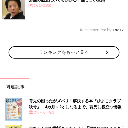
PR(くらしの話題)
Recommended by
ランキングをもっと見る
関連記事
育児の困ったがズバリ！解決する本『ひよこクラブ
秋号』 4カ月～2才になるまで、育児に役立つ情報が
いっぱい！
赤ちゃん・育児