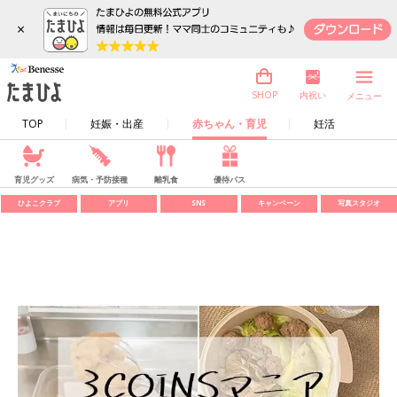
×
内祝い
SHOP
メニュー
TOP
妊娠・出産
赤ちゃん・育児
妊活
育児グッズ
病気・予防接種
離乳食
優待パス
ひよこクラブ
アプリ
SNS
キャンペーン
写真スタジオ