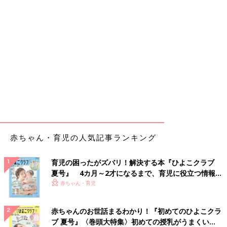
赤ちゃん・育児の人気記事ランキング
育児の困ったがズバリ！解決する本『ひよこクラブ
夏号』 4カ月～2才になるまで、育児に役立つ情報が
いっぱい！
赤ちゃん・育児
赤ちゃんのお世話まるわかり！『初めてのひよこクラ
ブ 夏号』〈巻頭大特集〉初めての授乳がうまくい