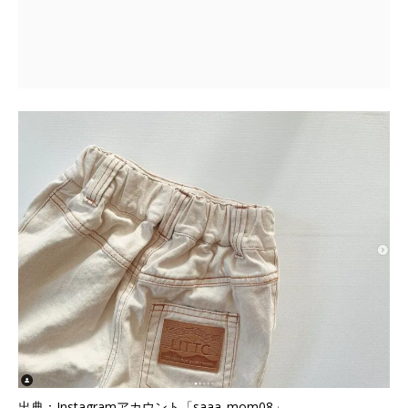
出典：Instagramアカウント「saaa_mom08」