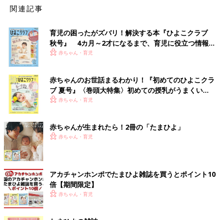
関連記事
育児の困ったがズバリ！解決する本『ひよこクラブ
秋号』 4カ月～2才になるまで、育児に役立つ情報が
いっぱい！
赤ちゃん・育児
赤ちゃんのお世話まるわかり！『初めてのひよこクラ
ブ 夏号』〈巻頭大特集〉初めての授乳がうまくい
く！ おっぱい・ミルクの基本と夏のトラブル 解決テ
赤ちゃん・育児
ク
赤ちゃんが生まれたら！2冊の「たまひよ」
赤ちゃん・育児
アカチャンホンポでたまひよ雑誌を買うとポイント10
倍【期間限定】
赤ちゃん・育児