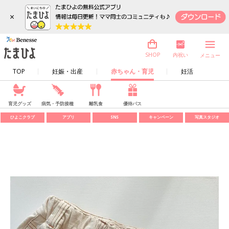
×
内祝い
SHOP
メニュー
TOP
妊娠・出産
赤ちゃん・育児
妊活
育児グッズ
病気・予防接種
離乳食
優待パス
ひよこクラブ
アプリ
SNS
キャンペーン
写真スタジオ