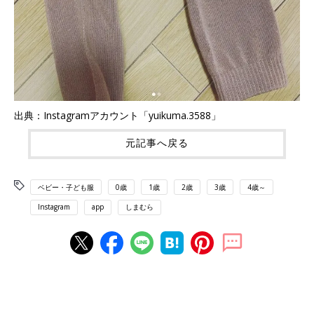
出典：Instagramアカウント「yuikuma.3588」
元記事へ戻る
ベビー・子ども服
0歳
1歳
2歳
3歳
4歳～
Instagram
app
しまむら