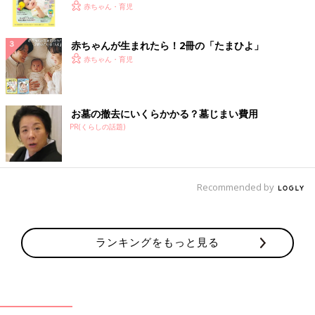
く！ おっぱい・ミルクの基本と夏のトラブル 解決テ
赤ちゃん・育児
ク
赤ちゃんが生まれたら！2冊の「たまひよ」
赤ちゃん・育児
お墓の撤去にいくらかかる？墓じまい費用
PR(くらしの話題)
Recommended by
ランキングをもっと見る