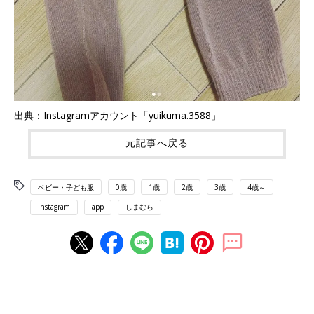
出典：Instagramアカウント「yuikuma.3588」
元記事へ戻る
ベビー・子ども服
0歳
1歳
2歳
3歳
4歳～
Instagram
app
しまむら