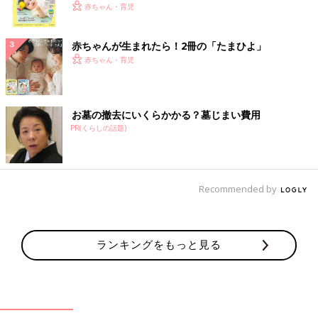
く！ おっぱい・ミルクの基本と夏のトラブル 解決テ
赤ちゃん・育児
ク
赤ちゃんが生まれたら！2冊の「たまひよ」
赤ちゃん・育児
お墓の撤去にいくらかかる？墓じまい費用
PR(くらしの話題)
Recommended by
ランキングをもっと見る