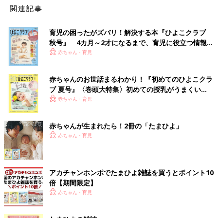
関連記事
育児の困ったがズバリ！解決する本『ひよこクラブ
秋号』 4カ月～2才になるまで、育児に役立つ情報が
いっぱい！
赤ちゃん・育児
赤ちゃんのお世話まるわかり！『初めてのひよこクラ
ブ 夏号』〈巻頭大特集〉初めての授乳がうまくい
く！ おっぱい・ミルクの基本と夏のトラブル 解決テ
赤ちゃん・育児
ク
赤ちゃんが生まれたら！2冊の「たまひよ」
赤ちゃん・育児
アカチャンホンポでたまひよ雑誌を買うとポイント10
倍【期間限定】
赤ちゃん・育児