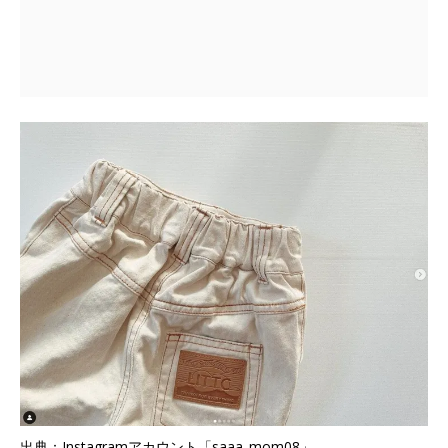
出典：Instagramアカウント「saaa_mom08」