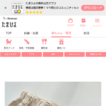
×
内祝い
SHOP
メニュー
TOP
妊娠・出産
赤ちゃん・育児
妊活
育児グッズ
病気・予防接種
離乳食
優待パス
ひよこクラブ
アプリ
SNS
キャンペーン
写真スタジオ