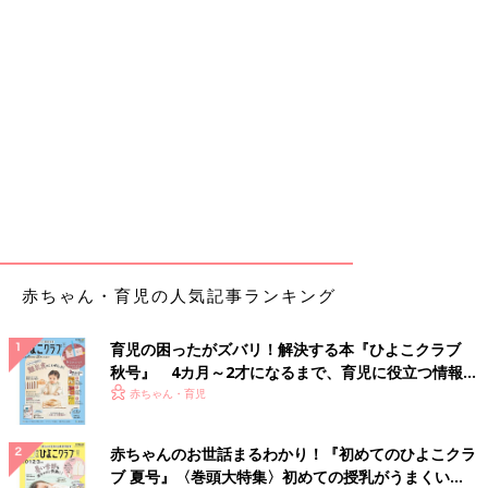
赤ちゃん・育児の人気記事ランキング
育児の困ったがズバリ！解決する本『ひよこクラブ
秋号』 4カ月～2才になるまで、育児に役立つ情報が
いっぱい！
赤ちゃん・育児
赤ちゃんのお世話まるわかり！『初めてのひよこクラ
ブ 夏号』〈巻頭大特集〉初めての授乳がうまくい