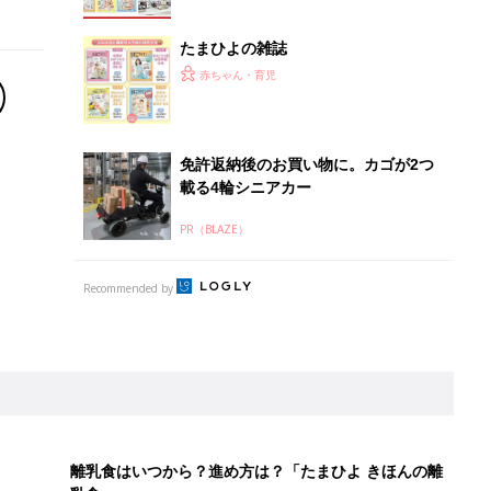
たまひよの雑誌
赤ちゃん・育児
免許返納後のお買い物に。カゴが2つ
載る4輪シニアカー
PR（BLAZE）
Recommended by
離乳食はいつから？進め方は？「たまひよ きほんの離