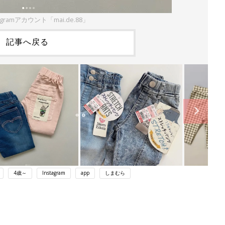
agramアカウント「mai.de.88」
記事へ戻る
4歳～
Instagram
app
しまむら