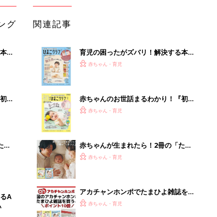
ング
関連記事
本
育児の困ったがズバリ！解決する本
2才
『ひよこクラブ 秋号』 4カ月～2才
赤ちゃん・育児
いっ
になるまで、育児に役立つ情報がいっ
ぱい！
初め
赤ちゃんのお世話まるわかり！『初め
大特
てのひよこクラブ 夏号』〈巻頭大特
赤ちゃん・育児
 お
集〉初めての授乳がうまくいく！ お
ブル
っぱい・ミルクの基本と夏のトラブル
解決テク
たま
赤ちゃんが生まれたら！2冊の「たま
ひよ」
赤ちゃん・育児
アカチャンホンポでたまひよ雑誌を買
るA
うとポイント10倍【期間限定】
赤ちゃん・育児
い