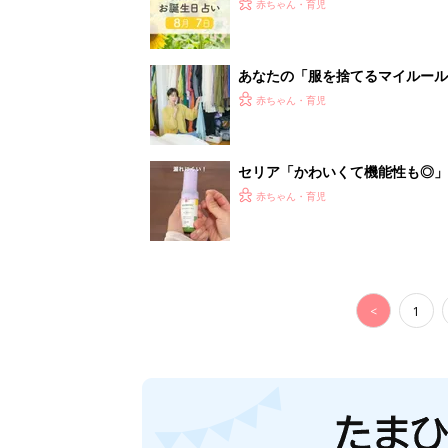
赤ちゃん・育児
あなたの「服を捨てるマイルー
スタイリストが喝！
赤ちゃん・育児
セリア「かわいくて機能性も◎」
赤ちゃん・育児
<
1