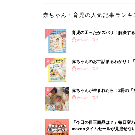
赤ちゃん・育児の人気記事ランキ
育児の困ったがズバリ！解決する
『ひよこクラブ 秋号』 4カ月～
赤ちゃん・育児
になるまで、育児に役立つ情報が
ぱい！
赤ちゃんのお世話まるわかり！『
てのひよこクラブ 夏号』〈巻頭
赤ちゃん・育児
集〉初めての授乳がうまくいく！
っぱい・ミルクの基本と夏のトラ
解決テク
赤ちゃんが生まれたら！2冊の「
ひよ」
赤ちゃん・育児
「今日の目玉商品は？」毎日変わ
mazonタイムセールが見逃せな