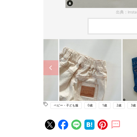
出典：Inst
ベビー・子ども服
0歳
1歳
2歳
3歳