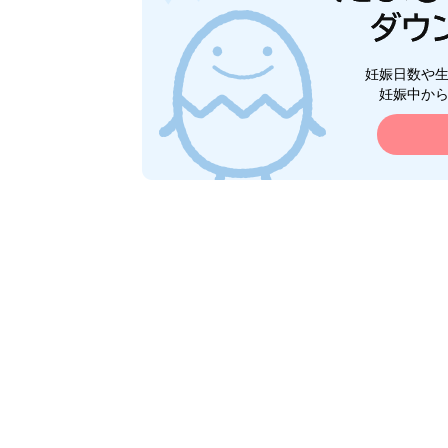
妊娠日数や
妊娠中か