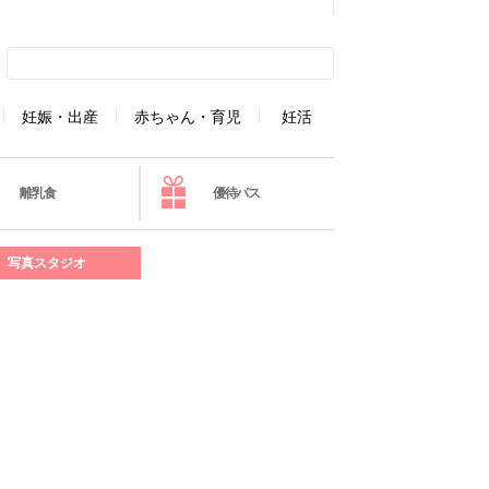
妊娠・出産
赤ちゃん・育児
妊活
離乳食
優待パス
写真スタジオ