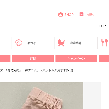
SHOP
内祝い
TOP
き
名づけ
出産準備
SNS
キャンペーン
ズ「1分で完売」「神デニム」人気ボトムスおすすめ5選