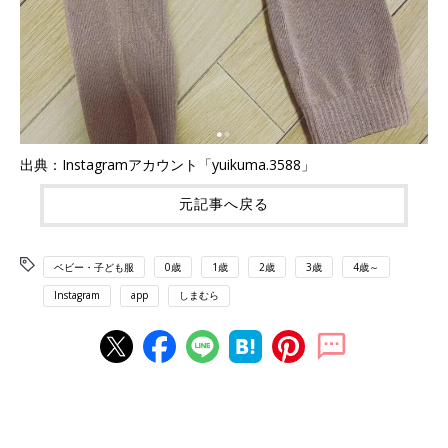
出典：Instagramアカウント「yuikuma.3588」
元記事へ戻る
ベビー・子ども服
0歳
1歳
2歳
3歳
4歳～
Instagram
app
しまむら