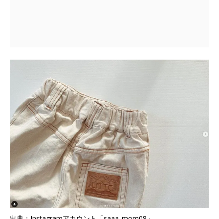
出典：Instagramアカウント「saaa_mom08」