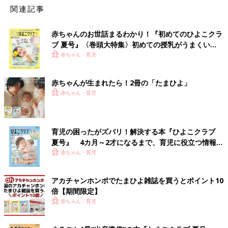
関連記事
赤ちゃんのお世話まるわかり！『初めてのひよこクラ
ブ 夏号』〈巻頭大特集〉初めての授乳がうまくい
く！ おっぱい・ミルクの基本と夏のトラブル 解決テ
赤ちゃん・育児
ク
赤ちゃんが生まれたら！2冊の「たまひよ」
赤ちゃん・育児
育児の困ったがズバリ！解決する本『ひよこクラブ
夏号』 4カ月～2才になるまで、育児に役立つ情報が
いっぱい！
赤ちゃん・育児
アカチャンホンポでたまひよ雑誌を買うとポイント10
倍【期間限定】
赤ちゃん・育児