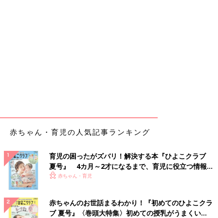
赤ちゃん・育児の人気記事ランキング
育児の困ったがズバリ！解決する本『ひよこクラブ
夏号』 4カ月～2才になるまで、育児に役立つ情報が
いっぱい！
赤ちゃん・育児
赤ちゃんのお世話まるわかり！『初めてのひよこクラ
ブ 夏号』〈巻頭大特集〉初めての授乳がうまくい