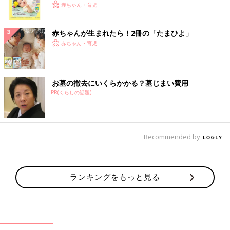
く！ おっぱい・ミルクの基本と夏のトラブル 解決テ
赤ちゃん・育児
ク
赤ちゃんが生まれたら！2冊の「たまひよ」
赤ちゃん・育児
お墓の撤去にいくらかかる？墓じまい費用
PR(くらしの話題)
Recommended by
ランキングをもっと見る