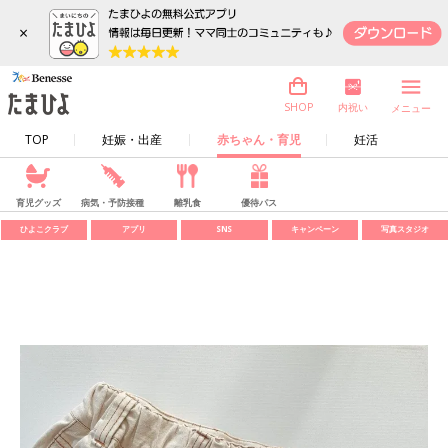
×
内祝い
SHOP
メニュー
TOP
妊娠・出産
赤ちゃん・育児
妊活
育児グッズ
病気・予防接種
離乳食
優待パス
ひよこクラブ
アプリ
SNS
キャンペーン
写真スタジオ