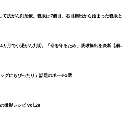
して抗がん剤治療。義眼は7個目。右目摘出から始まった義眼と
4カ月で小児がん判明。「命を守るため」眼球摘出を決断【網膜
ッグにもぴったり」話題のポーチ5選
影レシピ vol.28