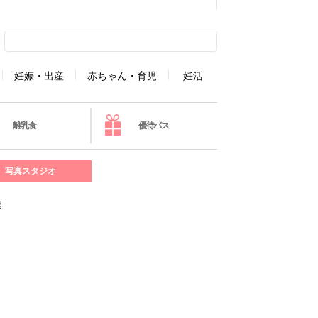
妊娠・出産
赤ちゃん・育児
妊活
離乳食
優待パス
写真スタジオ
選