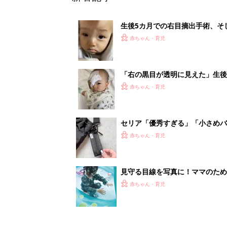
生後5カ月での右目摘出手術、そ
の生活【網膜芽細胞腫】
赤ちゃん・育児
「右の黒目が透明に見えた」生後
芽細胞腫】
赤ちゃん・育児
セリア「優秀すぎる」「小さめバ
赤ちゃん・育児
見守る目線を写真に！ママのための撮
赤ちゃん・育児