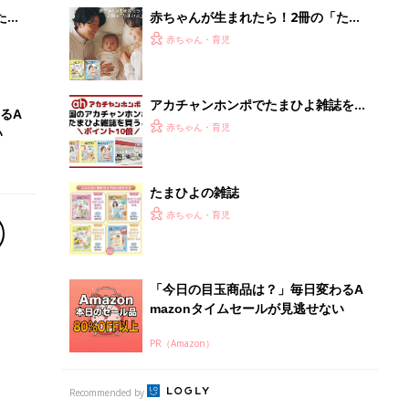
解決テク
たま
赤ちゃんが生まれたら！2冊の「たま
ひよ」
赤ちゃん・育児
アカチャンホンポでたまひよ雑誌を買
るA
うとポイント10倍【期間限定】
赤ちゃん・育児
い
たまひよの雑誌
赤ちゃん・育児
「今日の目玉商品は？」毎日変わるA
mazonタイムセールが見逃せない
PR（Amazon）
Recommended by