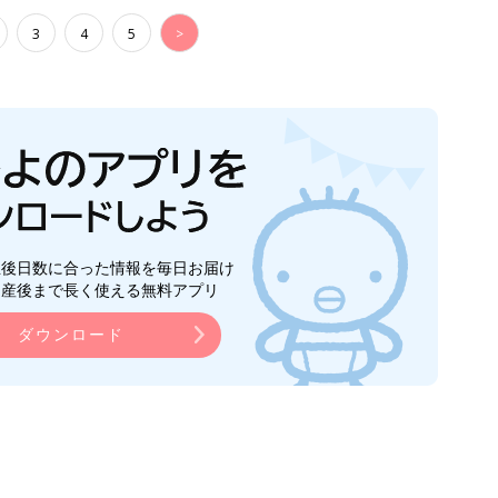
3
4
5
>
生後日数に合った情報を毎日お届け
ら産後まで長く使える無料アプリ
ダウンロード