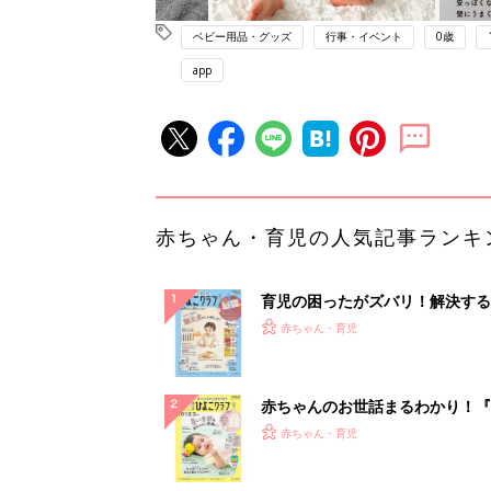
ベビー用品・グッズ
行事・イベント
0歳
app
赤ちゃん・育児の人気記事ランキ
育児の困ったがズバリ！解決する
『ひよこクラブ 秋号』 4カ月～
赤ちゃん・育児
になるまで、育児に役立つ情報が
ぱい！
赤ちゃんのお世話まるわかり！『
てのひよこクラブ 夏号』〈巻頭
赤ちゃん・育児
集〉初めての授乳がうまくいく！
っぱい・ミルクの基本と夏のトラ