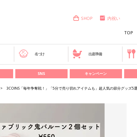
SHOP
内祝い
TOP
き
名づけ
出産準備
SNS
キャンペーン
3COINS「毎年争奪戦！」「5分で売り切れアイテムも」超人気の節分グッズ5