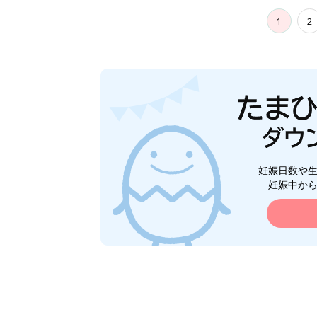
1
2
妊娠日数や
妊娠中か