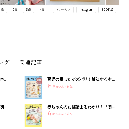
1歳
2歳
3歳
4歳～
インテリア
Instagram
3COINS
ング
関連記事
本
育児の困ったがズバリ！解決する本
2才
『ひよこクラブ 秋号』 4カ月～2才
赤ちゃん・育児
いっ
になるまで、育児に役立つ情報がいっ
ぱい！
初め
赤ちゃんのお世話まるわかり！『初め
大特
てのひよこクラブ 夏号』〈巻頭大特
赤ちゃん・育児
 お
集〉初めての授乳がうまくいく！ お
ブル
っぱい・ミルクの基本と夏のトラブル