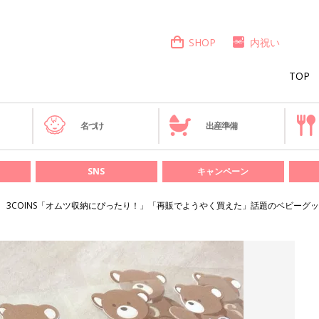
SHOP
内祝い
TOP
き
名づけ
出産準備
SNS
キャンペーン
3COINS「オムツ収納にぴったり！」「再販でようやく買えた」話題のベビーグッ