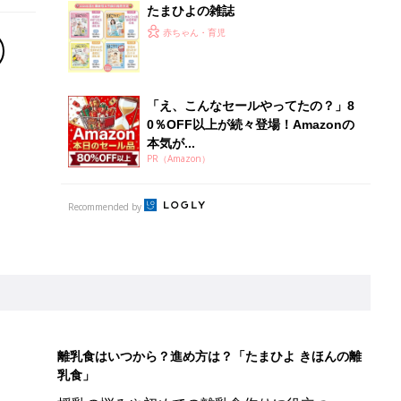
たまひよの雑誌
赤ちゃん・育児
「え、こんなセールやってたの？」8
0％OFF以上が続々登場！Amazonの
本気が...
PR（Amazon）
Recommended by
離乳食はいつから？進め方は？「たまひよ きほんの離
乳食」