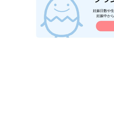
妊娠日数や
妊娠中か