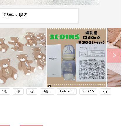
記事へ戻る
1歳
2歳
3歳
4歳～
Instagram
3COINS
app