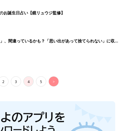
日のお誕生日占い【鏡リュウジ監修】
ル」、間違っているかも？「思い出があって捨てられない」に収納
2
3
4
5
>