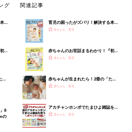
ング
関連記事
本
育児の困ったがズバリ！解決する本
2才
『ひよこクラブ 秋号』 4カ月～2才
赤ちゃん・育児
いっ
になるまで、育児に役立つ情報がいっ
ぱい！
初め
赤ちゃんのお世話まるわかり！『初め
大特
てのひよこクラブ 夏号』〈巻頭大特
赤ちゃん・育児
 お
集〉初めての授乳がうまくいく！ お
ブル
っぱい・ミルクの基本と夏のトラブル
解決テク
たま
赤ちゃんが生まれたら！2冊の「たま
ひよ」
赤ちゃん・育児
アカチャンホンポでたまひよ雑誌を買
」8
うとポイント10倍【期間限定】
赤ちゃん・育児
nの