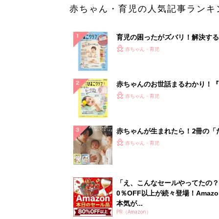
赤ちゃん・育児の人気記事ランキ
育児の困ったがズバリ！解決する
『ひよこクラブ 秋号』 4カ月～
赤ちゃん・育児
になるまで、育児に役立つ情報が
ぱい！
赤ちゃんのお世話まるわかり！『
てのひよこクラブ 夏号』〈巻頭
赤ちゃん・育児
集〉初めての授乳がうまくいく！
っぱい・ミルクの基本と夏のトラ
解決テク
赤ちゃんが生まれたら！2冊の「
ひよ」
赤ちゃん・育児
「え、こんなセールやってたの？
0％OFF以上が続々登場！Amazo
本気が...
PR（Amazon）