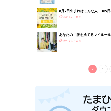
8月7日生まれはこんな人 365
赤ちゃん・育児
あなたの「服を捨てるマイルー
スタイリストが喝！
赤ちゃん・育児
<
1