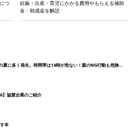
ばす本
&体験談大募集！！
2
3
4
5
>