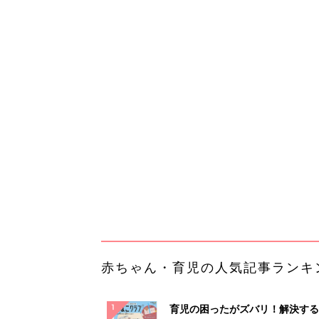
赤ちゃん・育児の人気記事ランキ
育児の困ったがズバリ！解決する
『ひよこクラブ 秋号』 4カ月～
赤ちゃん・育児
になるまで、育児に役立つ情報が
ぱい！
赤ちゃんのお世話まるわかり！『
てのひよこクラブ 夏号』〈巻頭
赤ちゃん・育児
集〉初めての授乳がうまくいく！
っぱい・ミルクの基本と夏のトラ
解決テク
赤ちゃんが生まれたら！2冊の「
ひよ」
赤ちゃん・育児
「今日の目玉商品は？」毎日変わ
mazonタイムセールが見逃せな