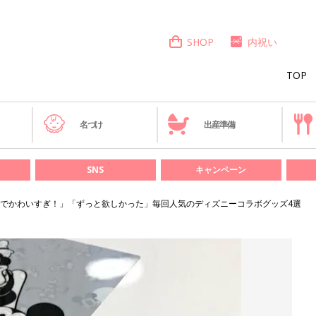
SHOP
内祝い
TOP
き
名づけ
出産準備
SNS
キャンペーン
でかわいすぎ！」「ずっと欲しかった」毎回人気のディズニーコラボグッズ4選