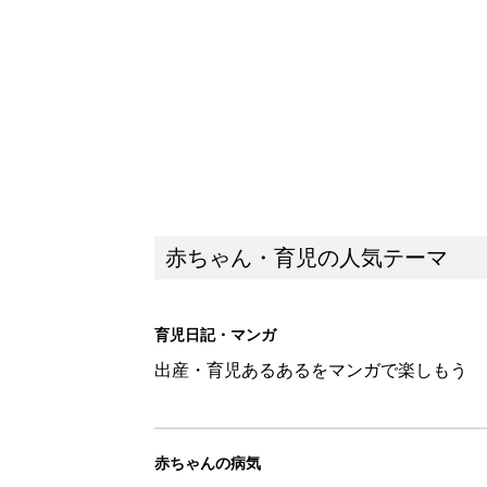
出産・育児あるあるをマンガで楽しもう
赤ちゃんの病気
赤ちゃんの病気や事故・ケガ、ホームケア
いてまとめました
新着記事
子どもの水難事故は、7歳・14
まねく【専門家】
赤ちゃん・育児
【たまひよ ファミリーパーク20
赤ちゃん・育児