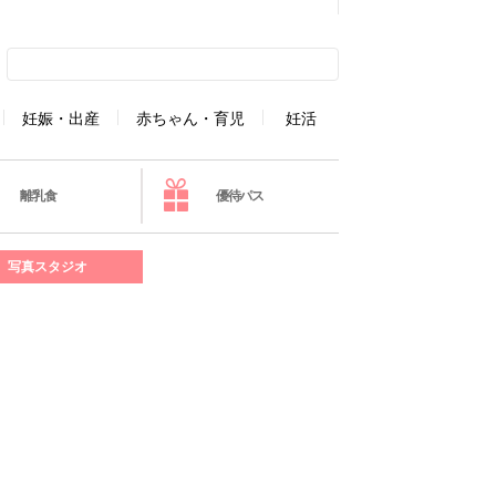
妊娠・出産
赤ちゃん・育児
妊活
離乳食
優待パス
写真スタジオ