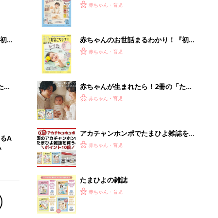
たまひよの雑誌
赤ちゃん・育児
「え、こんなセールやってたの？」8
0％OFF以上が続々登場！Amazonの
本気が...
PR（Amazon）
Recommended by
離乳食はいつから？進め方は？「たまひよ きほんの離
乳食」