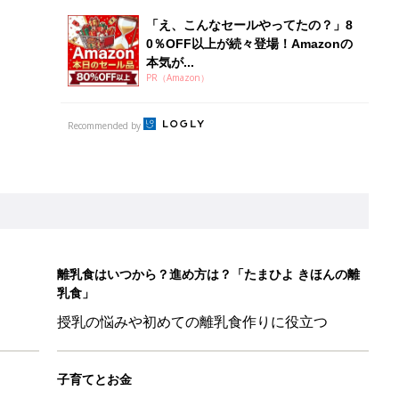
授乳の悩みや初めての離乳食作りに役立つ
子育てとお金
につ
妊娠・出産・育児にかかる費用やもらえる補助
金・助成金を解説
歳の夏に多く発生。時間帯は14時が危ない！親のNG行動も危険を
26】協賛企業のご紹介