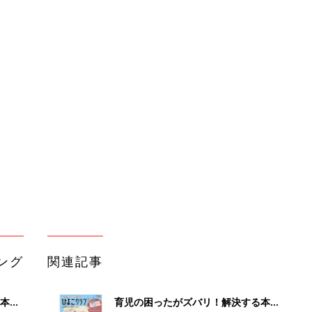
ング
関連記事
本
育児の困ったがズバリ！解決する本
2才
『ひよこクラブ 秋号』 4カ月～2才
赤ちゃん・育児
いっ
になるまで、育児に役立つ情報がいっ
ぱい！
初め
赤ちゃんのお世話まるわかり！『初め
大特
てのひよこクラブ 夏号』〈巻頭大特
赤ちゃん・育児
 お
集〉初めての授乳がうまくいく！ お
ブル
っぱい・ミルクの基本と夏のトラブル
解決テク
たま
赤ちゃんが生まれたら！2冊の「たま
ひよ」
赤ちゃん・育児
アカチャンホンポでたまひよ雑誌を買
るA
うとポイント10倍【期間限定】
赤ちゃん・育児
い