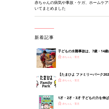
1才・2才・3才 子どもの力を伸
赤ちゃん・育児
ひよこクラブ の読者アンケート
赤ちゃん・育児
<
1