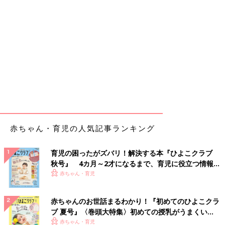
赤ちゃん・育児の人気記事ランキング
育児の困ったがズバリ！解決する本『ひよこクラブ
秋号』 4カ月～2才になるまで、育児に役立つ情報が
いっぱい！
赤ちゃん・育児
赤ちゃんのお世話まるわかり！『初めてのひよこクラ
ブ 夏号』〈巻頭大特集〉初めての授乳がうまくい
く！ おっぱい・ミルクの基本と夏のトラブル 解決テ
赤ちゃん・育児