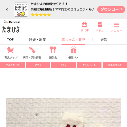
×
内祝い
SHOP
メニュー
TOP
妊娠・出産
赤ちゃん・育児
妊活
育児グッズ
病気・予防接種
離乳食
優待パス
ひよこクラブ
アプリ
SNS
キャンペーン
写真スタジオ