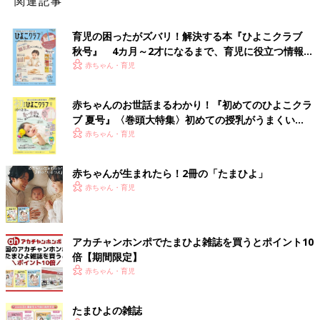
関連記事
育児の困ったがズバリ！解決する本『ひよこクラブ
秋号』 4カ月～2才になるまで、育児に役立つ情報が
いっぱい！
赤ちゃん・育児
赤ちゃんのお世話まるわかり！『初めてのひよこクラ
ブ 夏号』〈巻頭大特集〉初めての授乳がうまくい
く！ おっぱい・ミルクの基本と夏のトラブル 解決テ
赤ちゃん・育児
ク
赤ちゃんが生まれたら！2冊の「たまひよ」
赤ちゃん・育児
アカチャンホンポでたまひよ雑誌を買うとポイント10
倍【期間限定】
赤ちゃん・育児
たまひよの雑誌