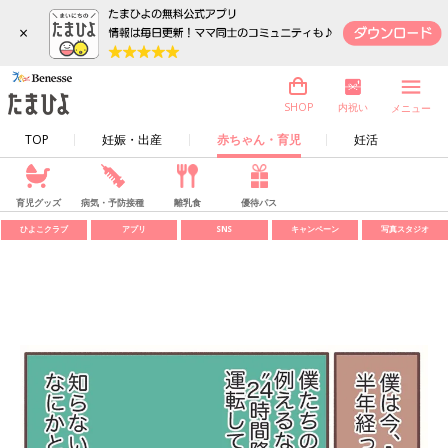
×
内祝い
SHOP
メニュー
TOP
妊娠・出産
赤ちゃん・育児
妊活
育児グッズ
病気・予防接種
離乳食
優待パス
ひよこクラブ
アプリ
SNS
キャンペーン
写真スタジオ