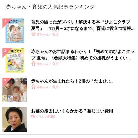
赤ちゃん・育児の人気記事ランキング
育児の困ったがズバリ！解決する本『ひよこクラブ
夏号』 4カ月～2才になるまで、育児に役立つ情報が
いっぱい！
赤ちゃん・育児
赤ちゃんのお世話まるわかり！『初めてのひよこクラ
ブ 夏号』〈巻頭大特集〉初めての授乳がうまくい
く！ おっぱい・ミルクの基本と夏のトラブル 解決テ
赤ちゃん・育児
ク
赤ちゃんが生まれたら！2冊の「たまひよ」
赤ちゃん・育児
お墓の撤去にいくらかかる？墓じまい費用
PR(くらしの話題)