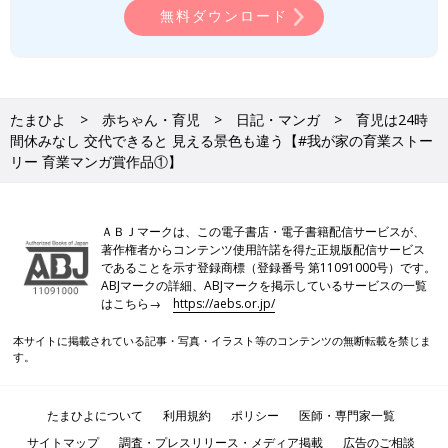
無料ダウンロード
たまひよ
赤ちゃん・育児
日記・マンガ
育児は24時
間休みなし 交代できると 見える景色も違う【#我が家の育業ストー
リー 育業マンガ賞作品①】
ＡＢＪマークは、この電子書店・電子書籍配信サービスが、
著作権者からコンテンツ使用許諾を得た正規版配信サービス
であることを示す登録商標（登録番号 第11091000号）です。
ABJマークの詳細、ABJマークを掲示しているサービスの一覧
はこちら→
https://aebs.or.jp/
本サイトに掲載されている記事・写真・イラスト等のコンテンツの無断転載を禁じま
す。
たまひよについて
利用規約
ポリシー
医師・専門家一覧
サイトマップ
調査・プレスリリース・メディア掲載
広告のご相談