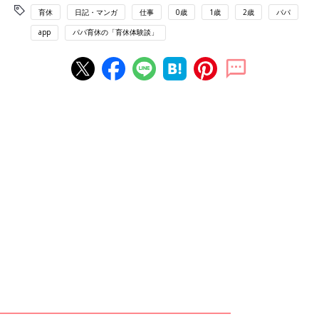
育休
日記・マンガ
仕事
0歳
1歳
2歳
パパ
app
パパ育休の「育休体験談」