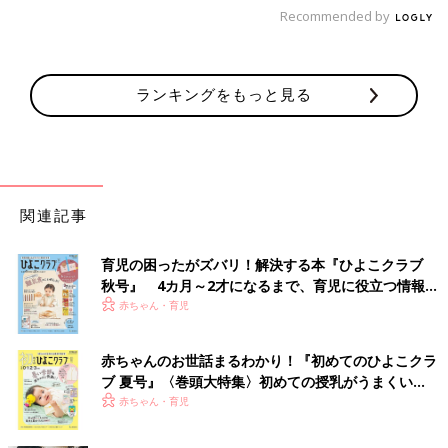
Recommended by
ランキングをもっと見る
関連記事
育児の困ったがズバリ！解決する本『ひよこクラブ
秋号』 4カ月～2才になるまで、育児に役立つ情報が
いっぱい！
赤ちゃん・育児
赤ちゃんのお世話まるわかり！『初めてのひよこクラ
ブ 夏号』〈巻頭大特集〉初めての授乳がうまくい
く！ おっぱい・ミルクの基本と夏のトラブル 解決テ
赤ちゃん・育児
ク