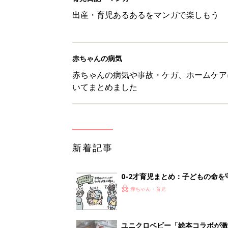
0-2才育児まとめ：子どもの命を守る、C
赤ちゃん・育児
ユニクロベビー「絵本コラボが激
5選
赤ちゃん・育児
8月3日生まれはこんな人 365
赤ちゃん・育児
しまむら・GU…「一目ぼれした
赤ちゃん・育児
<
3