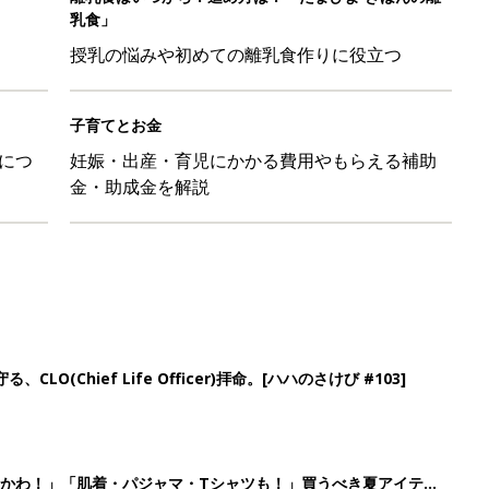
LO(Chief Life Officer)拝命。[ハハのさけび #103]
かわ！」「肌着・パジャマ・Tシャツも！」買うべき夏アイテム
日のお誕生日占い【鏡リュウジ監修】
」「体形カバーができる」この夏大人気の主役級キャミソール5選
4
5
6
7
>