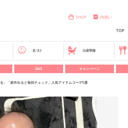
SHOP
内祝い
TOP
き
名づけ
出産準備
SNS
キャンペーン
ぎる」「新作出ると毎回チェック」人気アイテムコーデ5選