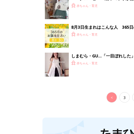
妊娠日数や
妊娠中か