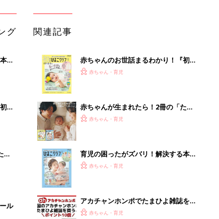
『ひよこクラブ 夏号』 4カ月～2才
赤ちゃん・育児
になるまで、育児に役立つ情報がいっ
ぱい！
アカチャンホンポでたまひよ雑誌を買
セール
うとポイント10倍【期間限定】
赤ちゃん・育児
まるごと1冊“出産準備”の本『たまご
クラブ 夏号』〈スペシャル大特集〉
赤ちゃん・育児
夫婦で予習する 出産の教科書
arrowsの頑丈さがとんでもないレベ
ルに
PR（arrows）
Recommended by