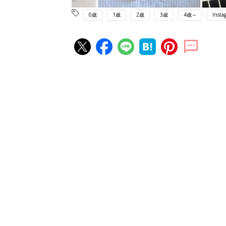
0歳
1歳
2歳
3歳
4歳～
Insta
赤ちゃん・育児の人気記事ランキ
育児の困ったがズバリ！解決する
『ひよこクラブ 夏号』 4カ月～
赤ちゃん・育児
になるまで、育児に役立つ情報が
ぱい！
赤ちゃんのお世話まるわかり！『
てのひよこクラブ 夏号』〈巻頭
赤ちゃん・育児
集〉初めての授乳がうまくいく！
っぱい・ミルクの基本と夏のトラ
解決テク
赤ちゃんが生まれたら！2冊の「