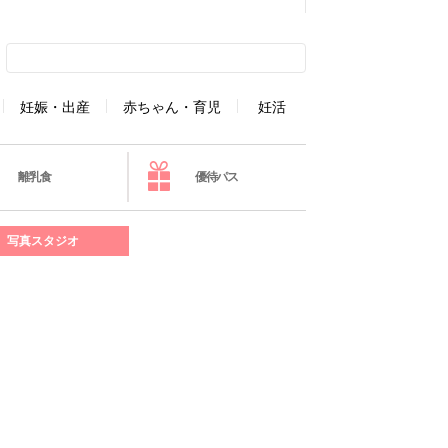
妊娠・出産
赤ちゃん・育児
妊活
離乳食
優待パス
写真スタジオ