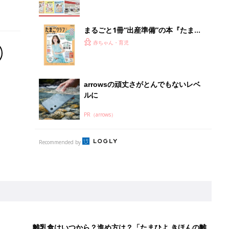
離乳食はいつから？進め方は？「たまひよ きほんの離
乳食」
授乳の悩みや初めての離乳食作りに役立つ
子育てとお金
につ
妊娠・出産・育児にかかる費用やもらえる補助
金・助成金を解説