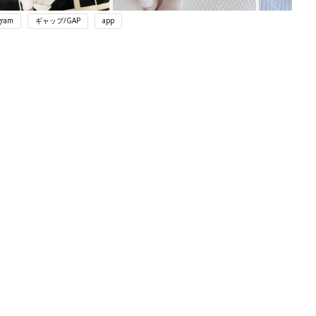
gram
ギャップ/GAP
app
ング
関連記事
本
赤ちゃんのお世話まるわかり！『初め
2才
てのひよこクラブ 夏号』〈巻頭大特
赤ちゃん・育児
いっ
集〉初めての授乳がうまくいく！ お
っぱい・ミルクの基本と夏のトラブル
解決テク
初め
赤ちゃんが生まれたら！2冊の「たま
大特
ひよ」
赤ちゃん・育児
 お
ブル
たま
育児の困ったがズバリ！解決する本