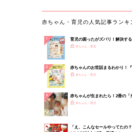
ひよ」
赤ちゃん・育児
「え、こんなセールやってたの？
0％OFF以上が続々登場！Amazo
本気が...
PR（Amazon）
ランキングをもっと見る