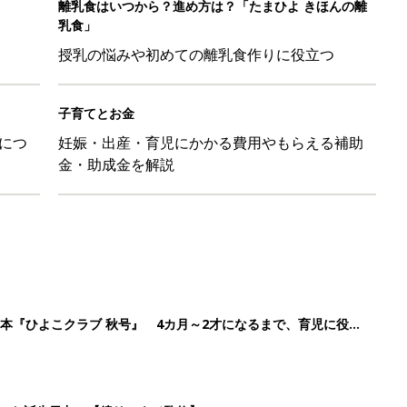
本『ひよこクラブ 秋号』 4カ月～2才になるまで、育児に役立
日のお誕生日占い【鏡リュウジ監修】
ル」、間違っているかも？「思い出があって捨てられない」に収納
「110円でこのクオリティ」超優秀！トラベルグッズ4選