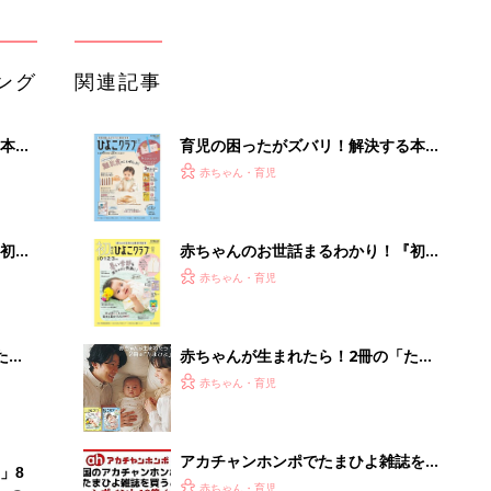
ひよ」
赤ちゃん・育児
アカチャンホンポでたまひよ雑誌を買
」8
うとポイント10倍【期間限定】
赤ちゃん・育児
nの
たまひよの雑誌
赤ちゃん・育児
狭い道もスイスイ。小口配送で活躍す
る小さな軽トラ感覚EV
PR（BLAZE）
Recommended by