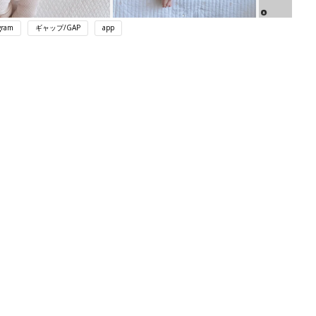
gram
ギャップ/GAP
app
ング
関連記事
本
育児の困ったがズバリ！解決する本
2才
『ひよこクラブ 秋号』 4カ月～2才
赤ちゃん・育児
いっ
になるまで、育児に役立つ情報がいっ
ぱい！
初め
赤ちゃんのお世話まるわかり！『初め
大特
てのひよこクラブ 夏号』〈巻頭大特
赤ちゃん・育児
 お
集〉初めての授乳がうまくいく！ お
ブル
っぱい・ミルクの基本と夏のトラブル
解決テク
たま
赤ちゃんが生まれたら！2冊の「たま