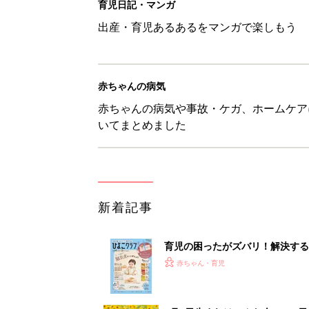
育児の困ったがズバリ！解決する
つ情報がいっぱい！
赤ちゃん・育児
8月7日生まれはこんな人 365
赤ちゃん・育児
あなたの「服を捨てるマイルー
スタイリストが喝！
赤ちゃん・育児
セリア「かわいくて機能性も◎」
赤ちゃん・育児