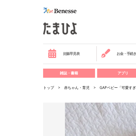
妊娠早見表
お金・手続
雑誌・書籍
アプリ
トップ
赤ちゃん・育児
GAPベビー「可愛す