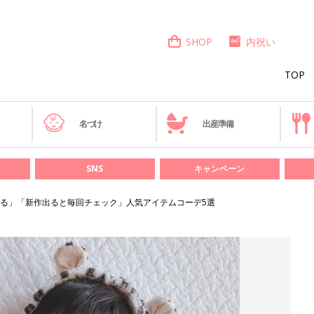
SHOP
内祝い
TOP
き
名づけ
出産準備
SNS
キャンペーン
ぎる」「新作出ると毎回チェック」人気アイテムコーデ5選