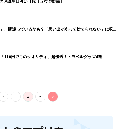
2
3
4
5
>
生後日数に合った情報を毎日お届け
ら産後まで長く使える無料アプリ
ダウンロード