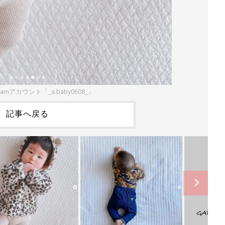
ramアカウント「_a.baby0608_」
記事へ戻る