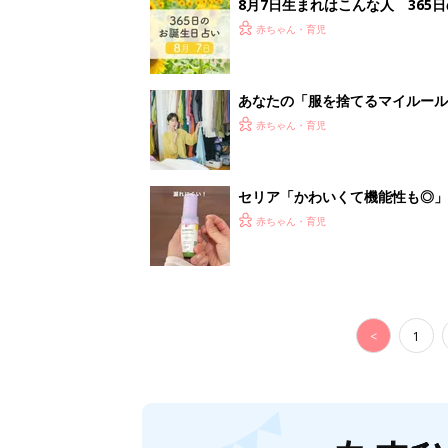
<
1
妊娠日数や
妊娠中か