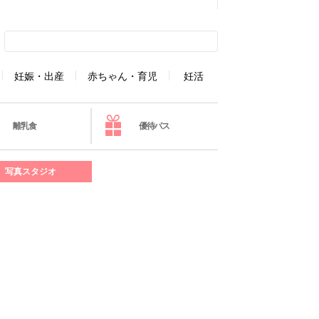
妊娠・出産
赤ちゃん・育児
妊活
離乳食
優待パス
写真スタジオ