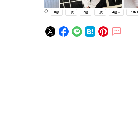
0歳
1歳
2歳
3歳
4歳～
Insta
赤ちゃん・育児の人気記事ランキ
育児の困ったがズバリ！解決する
『ひよこクラブ 秋号』 4カ月～
赤ちゃん・育児
になるまで、育児に役立つ情報が
ぱい！
赤ちゃんのお世話まるわかり！『
てのひよこクラブ 夏号』〈巻頭
赤ちゃん・育児
集〉初めての授乳がうまくいく！
っぱい・ミルクの基本と夏のトラ
解決テク
赤ちゃんが生まれたら！2冊の「