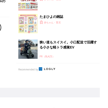
離乳食はいつから？進め方は？「たまひよ きほんの離
乳食」
授乳の悩みや初めての離乳食作りに役立つ
子育てとお金
につ
妊娠・出産・育児にかかる費用やもらえる補助
金・助成金を解説