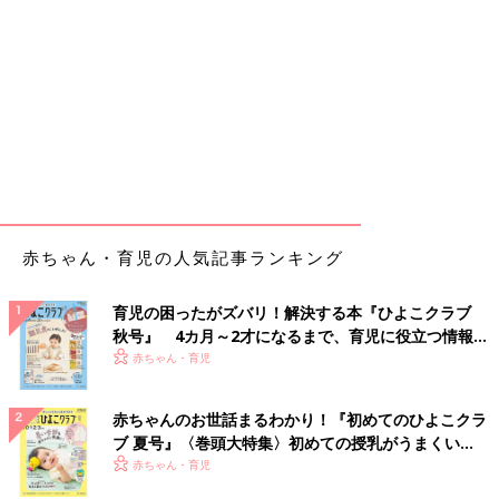
赤ちゃん・育児の人気記事ランキング
育児の困ったがズバリ！解決する本『ひよこクラブ
秋号』 4カ月～2才になるまで、育児に役立つ情報が
いっぱい！
赤ちゃん・育児
赤ちゃんのお世話まるわかり！『初めてのひよこクラ
ブ 夏号』〈巻頭大特集〉初めての授乳がうまくい
く！ おっぱい・ミルクの基本と夏のトラブル 解決テ
赤ちゃん・育児
ク