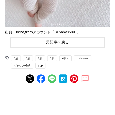
出典：Instagramアカウント「_a.baby0608_」
元記事へ戻る
0歳
1歳
2歳
3歳
4歳～
Instagram
ギャップ/GAP
app