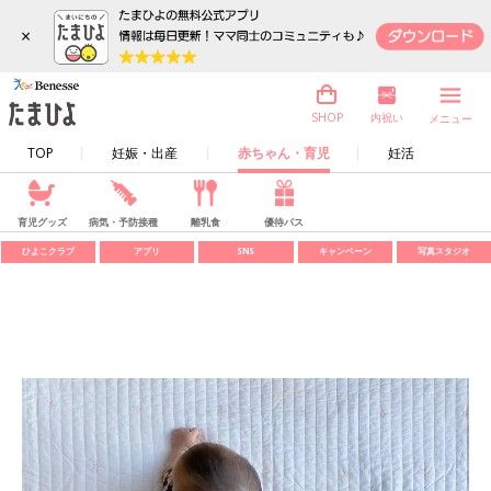
×
内祝い
SHOP
メニュー
TOP
妊娠・出産
赤ちゃん・育児
妊活
育児グッズ
病気・予防接種
離乳食
優待パス
ひよこクラブ
アプリ
SNS
キャンペーン
写真スタジオ