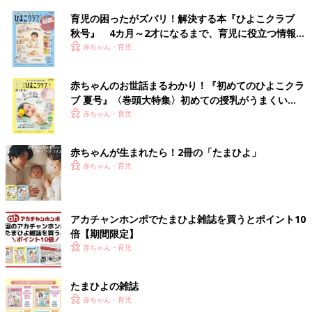
育児の困ったがズバリ！解決する本『ひよこクラブ
秋号』 4カ月～2才になるまで、育児に役立つ情報が
いっぱい！
赤ちゃん・育児
赤ちゃんのお世話まるわかり！『初めてのひよこクラ
ブ 夏号』〈巻頭大特集〉初めての授乳がうまくい
く！ おっぱい・ミルクの基本と夏のトラブル 解決テ
赤ちゃん・育児
ク
赤ちゃんが生まれたら！2冊の「たまひよ」
赤ちゃん・育児
アカチャンホンポでたまひよ雑誌を買うとポイント10
倍【期間限定】
赤ちゃん・育児
たまひよの雑誌
赤ちゃん・育児