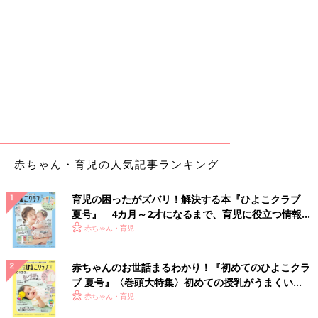
赤ちゃん・育児の人気記事ランキング
育児の困ったがズバリ！解決する本『ひよこクラブ
夏号』 4カ月～2才になるまで、育児に役立つ情報が
いっぱい！
赤ちゃん・育児
赤ちゃんのお世話まるわかり！『初めてのひよこクラ
ブ 夏号』〈巻頭大特集〉初めての授乳がうまくい
く！ おっぱい・ミルクの基本と夏のトラブル 解決テ
赤ちゃん・育児
ク