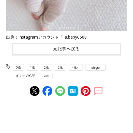
出典：Instagramアカウント「_a.baby0608_」
元記事へ戻る
0歳
1歳
2歳
3歳
4歳～
Instagram
ギャップ/GAP
app