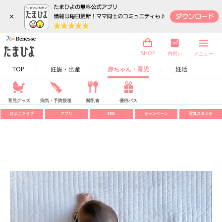
×
内祝い
SHOP
メニュー
TOP
妊娠・出産
赤ちゃん・育児
妊活
育児グッズ
病気・予防接種
離乳食
優待パス
ひよこクラブ
アプリ
SNS
キャンペーン
写真スタジオ