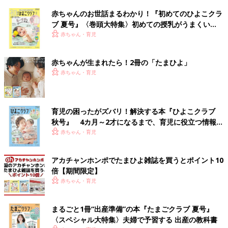
赤ちゃんのお世話まるわかり！『初めてのひよこクラ
ブ 夏号』〈巻頭大特集〉初めての授乳がうまくい
く！ おっぱい・ミルクの基本と夏のトラブル 解決テ
赤ちゃん・育児
ク
赤ちゃんが生まれたら！2冊の「たまひよ」
赤ちゃん・育児
育児の困ったがズバリ！解決する本『ひよこクラブ
秋号』 4カ月～2才になるまで、育児に役立つ情報が
いっぱい！
赤ちゃん・育児
アカチャンホンポでたまひよ雑誌を買うとポイント10
倍【期間限定】
赤ちゃん・育児
まるごと1冊“出産準備”の本『たまごクラブ 夏号』
〈スペシャル大特集〉夫婦で予習する 出産の教科書