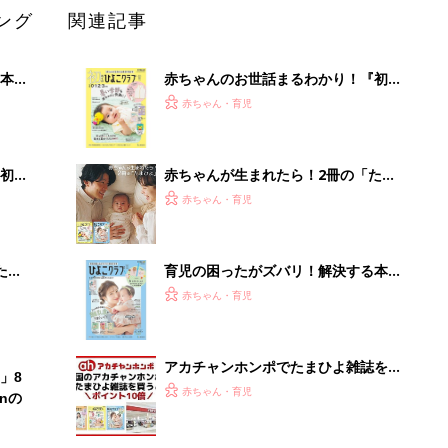
ング
関連記事
本
赤ちゃんのお世話まるわかり！『初め
2才
てのひよこクラブ 夏号』〈巻頭大特
赤ちゃん・育児
いっ
集〉初めての授乳がうまくいく！ お
っぱい・ミルクの基本と夏のトラブル
解決テク
初め
赤ちゃんが生まれたら！2冊の「たま
大特
ひよ」
赤ちゃん・育児
 お
ブル
たま
育児の困ったがズバリ！解決する本
『ひよこクラブ 夏号』 4カ月～2才
赤ちゃん・育児
になるまで、育児に役立つ情報がいっ
ぱい！
アカチャンホンポでたまひよ雑誌を買
」8
うとポイント10倍【期間限定】
赤ちゃん・育児
nの