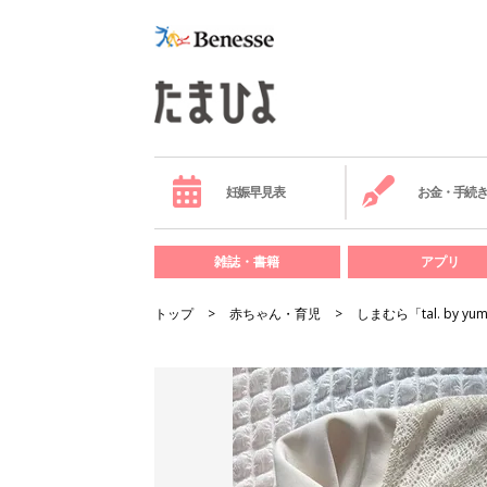
妊娠早見表
お金・手続
雑誌・書籍
アプリ
トップ
赤ちゃん・育児
しまむら「tal. by