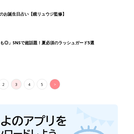
日のお誕生日占い【鏡リュウジ監修】
も◎」SNSで超話題！夏必須のラッシュガード5選
2
3
4
5
>