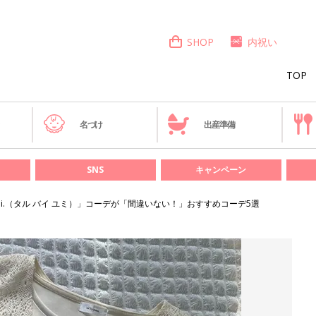
SHOP
内祝い
TOP
き
名づけ
出産準備
SNS
キャンペーン
 yumi.（タル バイ ユミ）」コーデが「間違いない！」おすすめコーデ5選