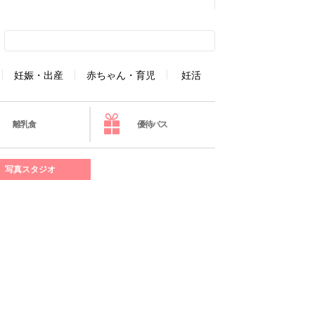
妊娠・出産
赤ちゃん・育児
妊活
離乳食
優待パス
写真スタジオ