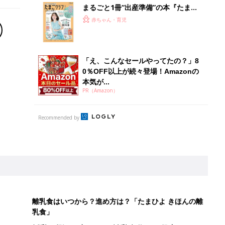
まるごと1冊“出産準備”の本『たまご
クラブ 夏号』〈スペシャル大特集〉
赤ちゃん・育児
夫婦で予習する 出産の教科書
「え、こんなセールやってたの？」8
0％OFF以上が続々登場！Amazonの
本気が...
PR（Amazon）
Recommended by
離乳食はいつから？進め方は？「たまひよ きほんの離
乳食」