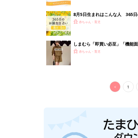
8月5日生まれはこんな人 365
赤ちゃん・育児
しまむら「即買い必至」「機能面
赤ちゃん・育児
<
1