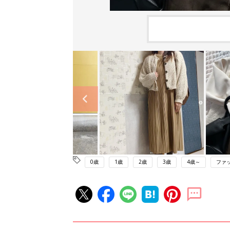
0歳
1歳
2歳
3歳
4歳～
ファ