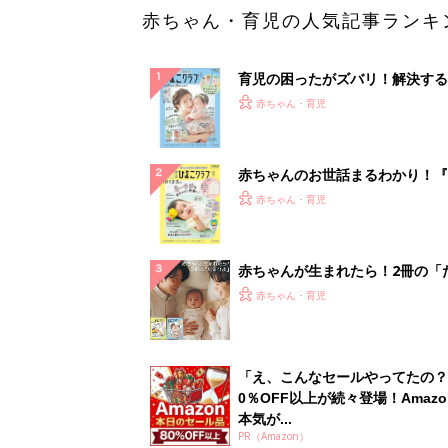
赤ちゃん・育児の人気記事ランキ
育児の困ったがズバリ！解決する
『ひよこクラブ 夏号』 4カ月～
赤ちゃん・育児
になるまで、育児に役立つ情報が
ぱい！
赤ちゃんのお世話まるわかり！『
てのひよこクラブ 夏号』〈巻頭
赤ちゃん・育児
集〉初めての授乳がうまくいく！
っぱい・ミルクの基本と夏のトラ
解決テク
赤ちゃんが生まれたら！2冊の「
ひよ」
赤ちゃん・育児
「え、こんなセールやってたの？
0％OFF以上が続々登場！Amazo
本気が...
PR（Amazon）