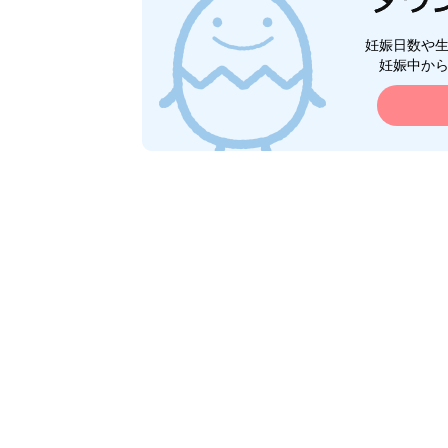
妊娠日数や
妊娠中か