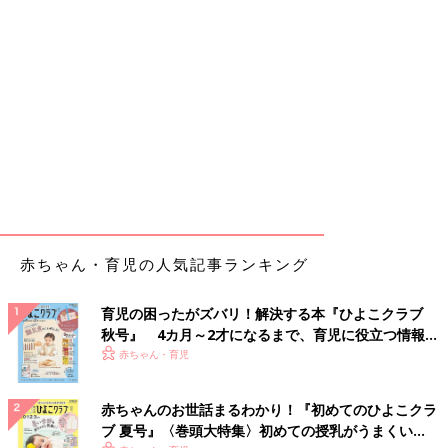
赤ちゃん・育児の人気記事ランキング
育児の困ったがズバリ！解決する本『ひよこクラブ
秋号』 4カ月～2才になるまで、育児に役立つ情報が
いっぱい！
赤ちゃん・育児
赤ちゃんのお世話まるわかり！『初めてのひよこクラ
ブ 夏号』〈巻頭大特集〉初めての授乳がうまくい