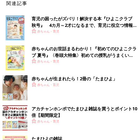
関連記事
育児の困ったがズバリ！解決する本『ひよこクラブ
秋号』 4カ月～2才になるまで、育児に役立つ情報が
いっぱい！
赤ちゃん・育児
赤ちゃんのお世話まるわかり！『初めてのひよこクラ
ブ 夏号』〈巻頭大特集〉初めての授乳がうまくい
く！ おっぱい・ミルクの基本と夏のトラブル 解決テ
赤ちゃん・育児
ク
赤ちゃんが生まれたら！2冊の「たまひよ」
赤ちゃん・育児
アカチャンホンポでたまひよ雑誌を買うとポイント10
倍【期間限定】
赤ちゃん・育児
たまひよの雑誌