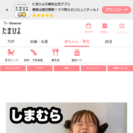
×
内祝い
SHOP
メニュー
TOP
妊娠・出産
赤ちゃん・育児
妊活
育児グッズ
病気・予防接種
離乳食
優待パス
ひよこクラブ
アプリ
SNS
キャンペーン
写真スタジオ