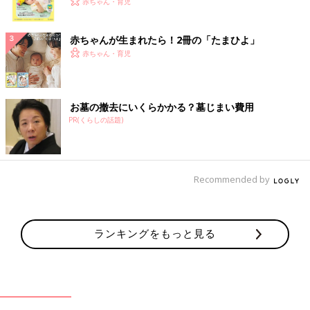
く！ おっぱい・ミルクの基本と夏のトラブル 解決テ
赤ちゃん・育児
ク
赤ちゃんが生まれたら！2冊の「たまひよ」
赤ちゃん・育児
お墓の撤去にいくらかかる？墓じまい費用
PR(くらしの話題)
Recommended by
ランキングをもっと見る