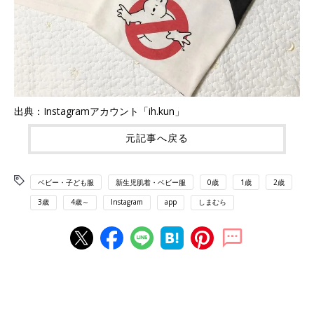
出典：Instagramアカウント「ih.kun」
元記事へ戻る
ベビー・子ども服
新生児肌着・ベビー服
0歳
1歳
2歳
3歳
4歳～
Instagram
app
しまむら