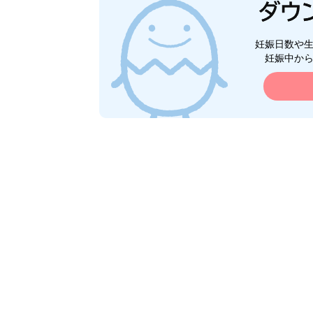
妊娠日数や
妊娠中か