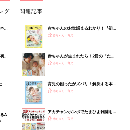
ング
関連記事
本
赤ちゃんのお世話まるわかり！『初め
2才
てのひよこクラブ 夏号』〈巻頭大特
赤ちゃん・育児
いっ
集〉初めての授乳がうまくいく！ お
っぱい・ミルクの基本と夏のトラブル
解決テク
初め
赤ちゃんが生まれたら！2冊の「たま
大特
ひよ」
赤ちゃん・育児
 お
ブル
たま
育児の困ったがズバリ！解決する本
『ひよこクラブ 秋号』 4カ月～2才
赤ちゃん・育児
になるまで、育児に役立つ情報がいっ
ぱい！
アカチャンホンポでたまひよ雑誌を買
るA
うとポイント10倍【期間限定】
赤ちゃん・育児
い