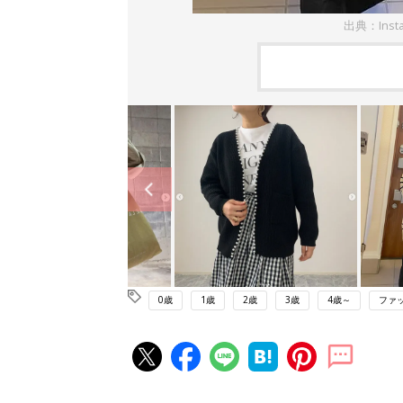
出典：Inst
0歳
1歳
2歳
3歳
4歳～
ファ