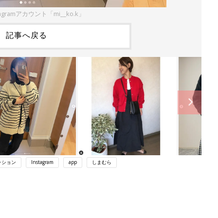
agramアカウント「mi__ko.k」
記事へ戻る
ッション
Instagram
app
しまむら