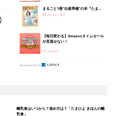
まるごと1冊“出産準備”の本『たまご
クラブ 夏号』〈スペシャル大特集〉
赤ちゃん・育児
夫婦で予習する 出産の教科書
【毎日変わる】Amazonタイムセール
が見逃せない！
PR（Amazon）
Recommended by
離乳食はいつから？進め方は？「たまひよ きほんの離
乳食」