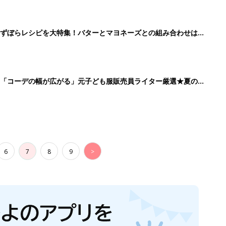
」ずぼらレシピを大特集！バターとマヨネーズとの組み合わせは栄
」「コーデの幅が広がる」元子ども服販売員ライター厳選★夏のバ
6
7
8
9
>