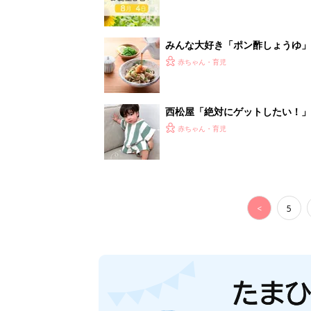
みんな大好き「ポン酢しょうゆ
養学的にも最高⁉
赤ちゃん・育児
西松屋「絶対にゲットしたい！
ズりアイテム5選
赤ちゃん・育児
<
5