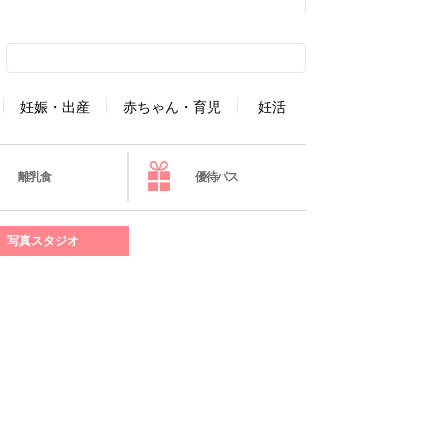
妊娠・出産
赤ちゃん・育児
妊活
離乳食
優待パス
写真スタジオ