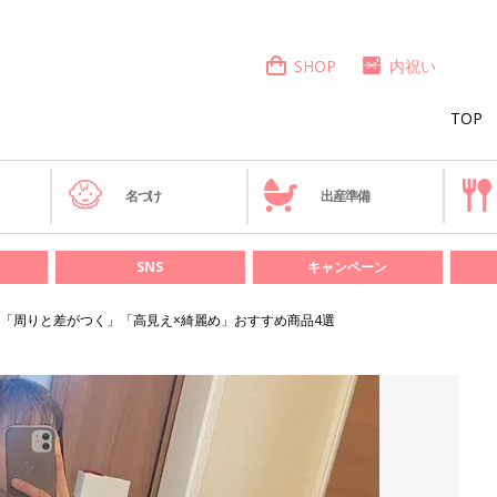
SHOP
内祝い
TOP
き
名づけ
出産準備
SNS
キャンペーン
「周りと差がつく」「高見え×綺麗め」おすすめ商品4選