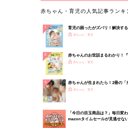
赤ちゃん・育児の人気記事ランキ
育児の困ったがズバリ！解決する
『ひよこクラブ 夏号』 4カ月～
赤ちゃん・育児
になるまで、育児に役立つ情報が
ぱい！
赤ちゃんのお世話まるわかり！『
てのひよこクラブ 夏号』〈巻頭
赤ちゃん・育児
集〉初めての授乳がうまくいく！
っぱい・ミルクの基本と夏のトラ
解決テク
赤ちゃんが生まれたら！2冊の「
ひよ」
赤ちゃん・育児
「今日の目玉商品は？」毎日変わ
mazonタイムセールが見逃せな