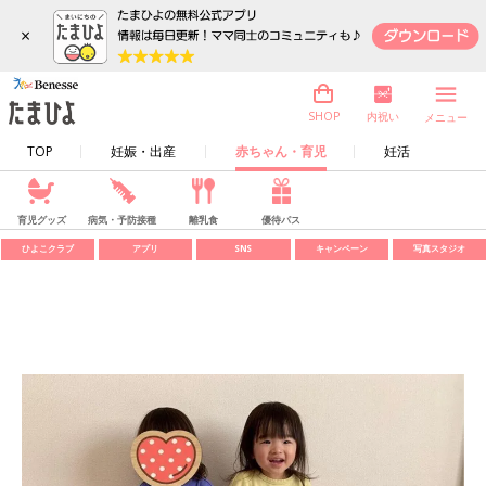
×
内祝い
SHOP
メニュー
TOP
妊娠・出産
赤ちゃん・育児
妊活
育児グッズ
病気・予防接種
離乳食
優待パス
ひよこクラブ
アプリ
SNS
キャンペーン
写真スタジオ