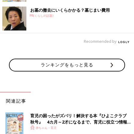
お墓の撤去にいくらかかる？墓じまい費用
PR(くらしの話題)
Recommended by
ランキングをもっと見る
関連記事
育児の困ったがズバリ！解決する本『ひよこクラブ
秋号』 4カ月～2才になるまで、育児に役立つ情報が
いっぱい！
赤ちゃん・育児