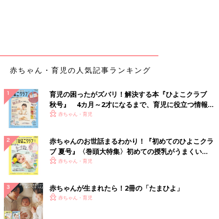
赤ちゃん・育児の人気記事ランキング
育児の困ったがズバリ！解決する本『ひよこクラブ
秋号』 4カ月～2才になるまで、育児に役立つ情報が
いっぱい！
赤ちゃん・育児
赤ちゃんのお世話まるわかり！『初めてのひよこクラ
ブ 夏号』〈巻頭大特集〉初めての授乳がうまくい
く！ おっぱい・ミルクの基本と夏のトラブル 解決テ
赤ちゃん・育児
ク
赤ちゃんが生まれたら！2冊の「たまひよ」
赤ちゃん・育児