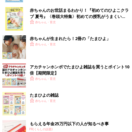
赤ちゃんのお世話まるわかり！『初めてのひよこクラ
ブ 夏号』〈巻頭大特集〉初めての授乳がうまくい
く！ おっぱい・ミルクの基本と夏のトラブル 解決テ
赤ちゃん・育児
ク
赤ちゃんが生まれたら！2冊の「たまひよ」
赤ちゃん・育児
アカチャンホンポでたまひよ雑誌を買うとポイント10
倍【期間限定】
赤ちゃん・育児
たまひよの雑誌
赤ちゃん・育児
もらえる年金25万円以下の人が知るべき事
PR(くらしの話題)