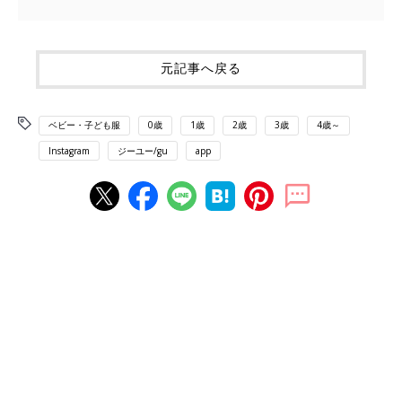
元記事へ戻る
ベビー・子ども服
0歳
1歳
2歳
3歳
4歳～
Instagram
ジーユー/gu
app