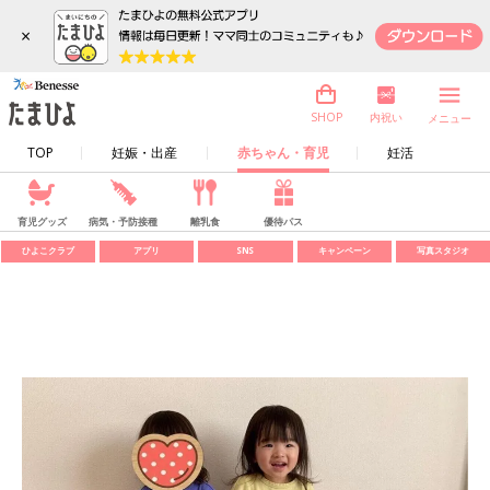
×
内祝い
SHOP
メニュー
TOP
妊娠・出産
赤ちゃん・育児
妊活
育児グッズ
病気・予防接種
離乳食
優待パス
ひよこクラブ
アプリ
SNS
キャンペーン
写真スタジオ