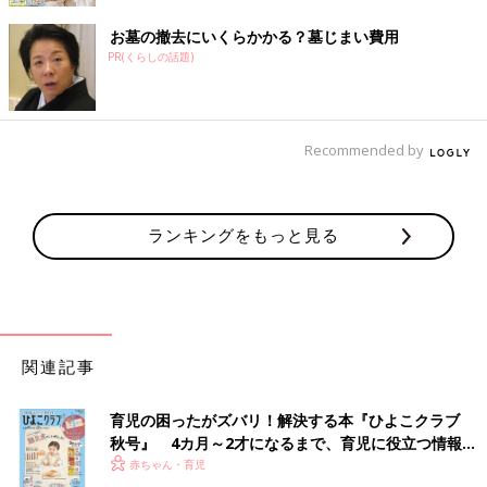
お墓の撤去にいくらかかる？墓じまい費用
PR(くらしの話題)
Recommended by
ランキングをもっと見る
関連記事
育児の困ったがズバリ！解決する本『ひよこクラブ
秋号』 4カ月～2才になるまで、育児に役立つ情報が
いっぱい！
赤ちゃん・育児