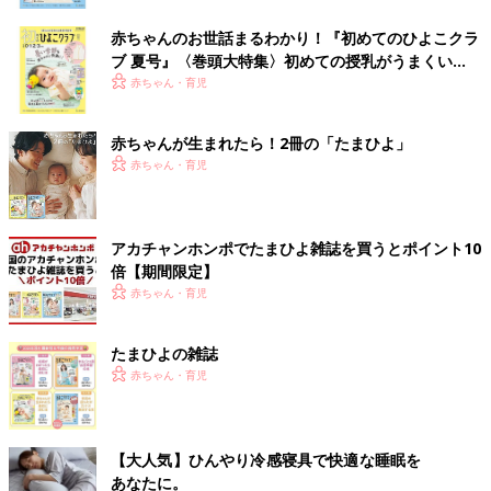
赤ちゃんのお世話まるわかり！『初めてのひよこクラ
ブ 夏号』〈巻頭大特集〉初めての授乳がうまくい
く！ おっぱい・ミルクの基本と夏のトラブル 解決テ
赤ちゃん・育児
ク
赤ちゃんが生まれたら！2冊の「たまひよ」
赤ちゃん・育児
アカチャンホンポでたまひよ雑誌を買うとポイント10
倍【期間限定】
赤ちゃん・育児
たまひよの雑誌
赤ちゃん・育児
【大人気】ひんやり冷感寝具で快適な睡眠を
あなたに。