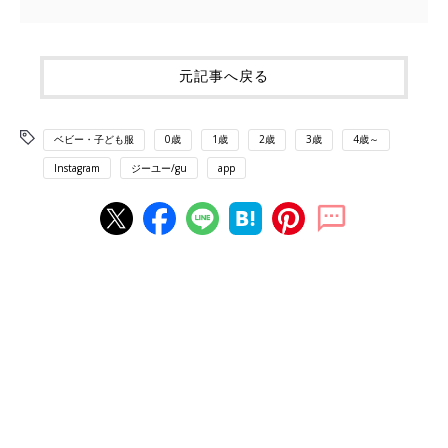
元記事へ戻る
ベビー・子ども服
0歳
1歳
2歳
3歳
4歳～
Instagram
ジーユー/gu
app