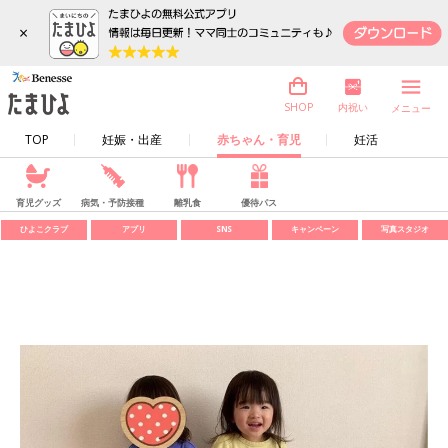
×
内祝い
SHOP
メニュー
TOP
妊娠・出産
赤ちゃん・育児
妊活
育児グッズ
病気・予防接種
離乳食
優待パス
ひよこクラブ
アプリ
SNS
キャンペーン
写真スタジオ