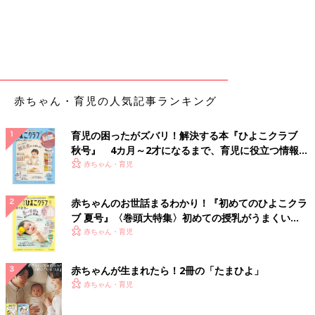
赤ちゃん・育児の人気記事ランキング
育児の困ったがズバリ！解決する本『ひよこクラブ
秋号』 4カ月～2才になるまで、育児に役立つ情報が
いっぱい！
赤ちゃん・育児
赤ちゃんのお世話まるわかり！『初めてのひよこクラ
ブ 夏号』〈巻頭大特集〉初めての授乳がうまくい
く！ おっぱい・ミルクの基本と夏のトラブル 解決テ
赤ちゃん・育児
ク
赤ちゃんが生まれたら！2冊の「たまひよ」
赤ちゃん・育児