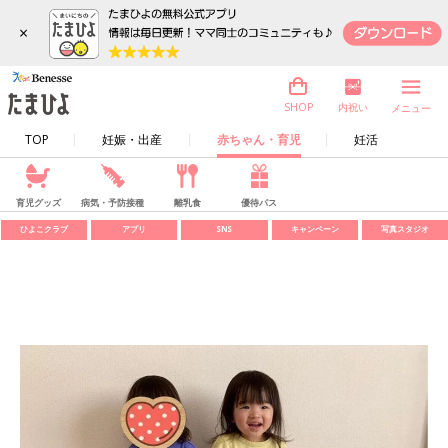
×
内祝い
SHOP
メニュー
TOP
妊娠・出産
赤ちゃん・育児
妊活
育児グッズ
病気・予防接種
離乳食
優待パス
ひよこクラブ
アプリ
SNS
キャンペーン
写真スタジオ