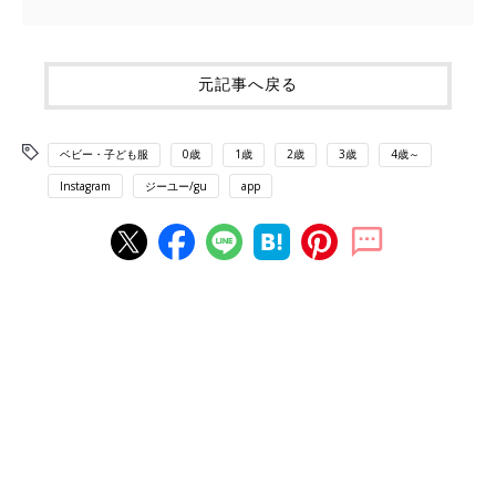
元記事へ戻る
ベビー・子ども服
0歳
1歳
2歳
3歳
4歳～
Instagram
ジーユー/gu
app