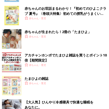
赤ちゃんのお世話まるわかり！『初めてのひよこクラ
ブ 夏号』〈巻頭大特集〉初めての授乳がうまくい
く！ おっぱい・ミルクの基本と夏のトラブル 解決テ
赤ちゃん・育児
ク
赤ちゃんが生まれたら！2冊の「たまひよ」
赤ちゃん・育児
アカチャンホンポでたまひよ雑誌を買うとポイント10
倍【期間限定】
赤ちゃん・育児
たまひよの雑誌
赤ちゃん・育児
【大人気】ひんやり冷感寝具で快適な睡眠を
あなたに。