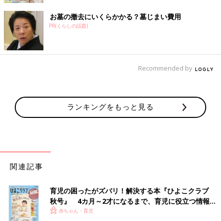
お墓の撤去にいくらかかる？墓じまい費用
PR(くらしの話題)
Recommended by
ランキングをもっと見る
関連記事
育児の困ったがズバリ！解決する本『ひよこクラブ
秋号』 4カ月～2才になるまで、育児に役立つ情報が
いっぱい！
赤ちゃん・育児