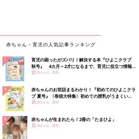
赤ちゃん・育児の人気記事ランキング
育児の困ったがズバリ！解決する本『ひよこクラブ
秋号』 4カ月～2才になるまで、育児に役立つ情報が
いっぱい！
赤ちゃん・育児
赤ちゃんのお世話まるわかり！『初めてのひよこクラ
ブ 夏号』〈巻頭大特集〉初めての授乳がうまくい
く！ おっぱい・ミルクの基本と夏のトラブル 解決テ
赤ちゃん・育児
ク
赤ちゃんが生まれたら！2冊の「たまひよ」
赤ちゃん・育児