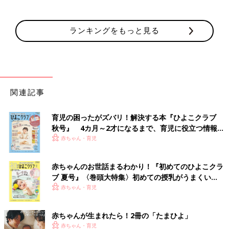
ランキングをもっと見る
関連記事
育児の困ったがズバリ！解決する本『ひよこクラブ
秋号』 4カ月～2才になるまで、育児に役立つ情報が
いっぱい！
赤ちゃん・育児
赤ちゃんのお世話まるわかり！『初めてのひよこクラ
ブ 夏号』〈巻頭大特集〉初めての授乳がうまくい
く！ おっぱい・ミルクの基本と夏のトラブル 解決テ
赤ちゃん・育児
ク
赤ちゃんが生まれたら！2冊の「たまひよ」
赤ちゃん・育児