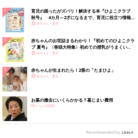
育児の困ったがズバリ！解決する本『ひよこクラブ
秋号』 4カ月～2才になるまで、育児に役立つ情報が
いっぱい！
赤ちゃん・育児
赤ちゃんのお世話まるわかり！『初めてのひよこクラ
ブ 夏号』〈巻頭大特集〉初めての授乳がうまくい
く！ おっぱい・ミルクの基本と夏のトラブル 解決テ
赤ちゃん・育児
ク
赤ちゃんが生まれたら！2冊の「たまひよ」
赤ちゃん・育児
お墓の撤去にいくらかかる？墓じまい費用
PR(くらしの話題)
Recommended by