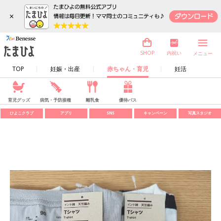
×
内祝い
SHOP
メニュー
TOP
妊娠・出産
赤ちゃん・育児
妊活
育児グッズ
病気・予防接種
離乳食
優待パス
ひよこクラブ
アプリ
SNS
キャンペーン
写真スタジオ