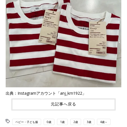
出典：Instagramアカウント「anj_krn1922」
元記事へ戻る
ベビー・子ども服
0歳
1歳
2歳
3歳
4歳～