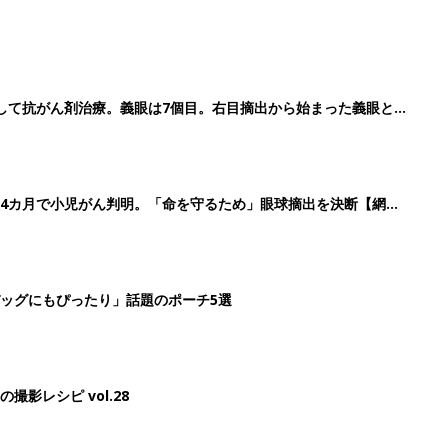
して抗がん剤治療。義眼は7個目。右目摘出から始まった義眼と
4カ月で小児がん判明。「命を守るため」眼球摘出を決断【網膜
ッグにもぴったり」話題のポーチ5選
影レシピ vol.28