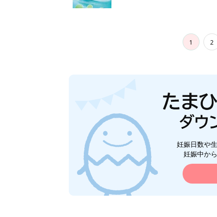
1
2
妊娠日数や
妊娠中か