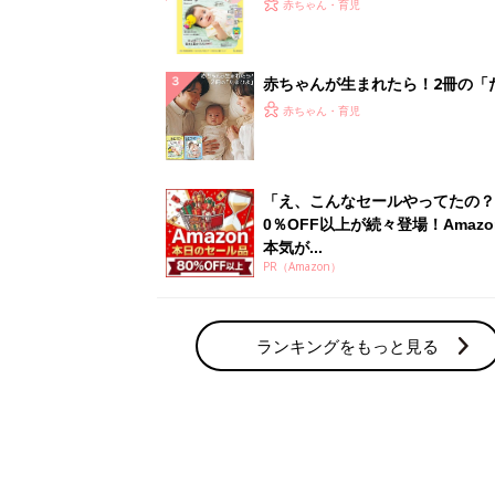
てのひよこクラブ 夏号』〈巻頭
赤ちゃん・育児
集〉初めての授乳がうまくいく！
っぱい・ミルクの基本と夏のトラ
解決テク
赤ちゃんが生まれたら！2冊の「
ひよ」
赤ちゃん・育児
「え、こんなセールやってたの？
0％OFF以上が続々登場！Amazo
本気が...
PR（Amazon）
ランキングをもっと見る