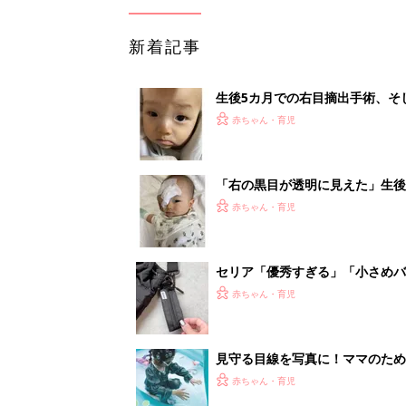
新着記事
生後5カ月での右目摘出手術、そ
の生活【網膜芽細胞腫】
赤ちゃん・育児
「右の黒目が透明に見えた」生後
芽細胞腫】
赤ちゃん・育児
セリア「優秀すぎる」「小さめバ
赤ちゃん・育児
見守る目線を写真に！ママのための撮
赤ちゃん・育児