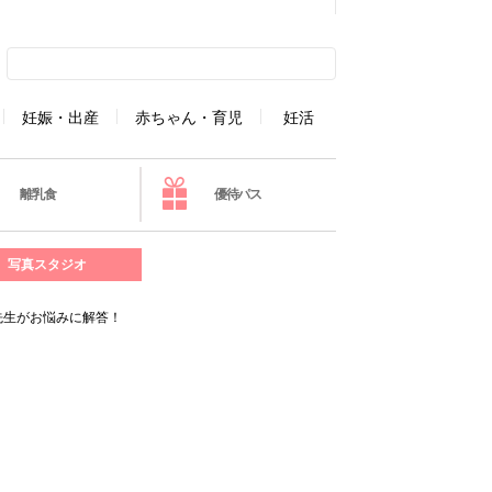
妊娠・出産
赤ちゃん・育児
妊活
離乳食
優待パス
写真スタジオ
先生がお悩みに解答！