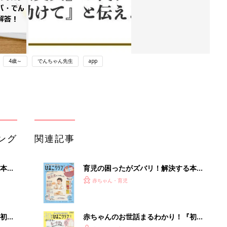
4歳～
でんちゃん先生
app
ング
関連記事
本
育児の困ったがズバリ！解決する本
2才
『ひよこクラブ 秋号』 4カ月～2才
赤ちゃん・育児
いっ
になるまで、育児に役立つ情報がいっ
ぱい！
初め
赤ちゃんのお世話まるわかり！『初め