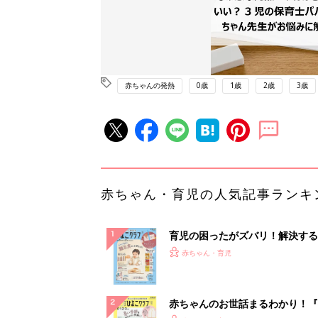
赤ちゃんの発熱
0歳
1歳
2歳
3歳
赤ちゃん・育児の人気記事ランキ
育児の困ったがズバリ！解決する
『ひよこクラブ 秋号』 4カ月～
赤ちゃん・育児
になるまで、育児に役立つ情報が
ぱい！
赤ちゃんのお世話まるわかり！『