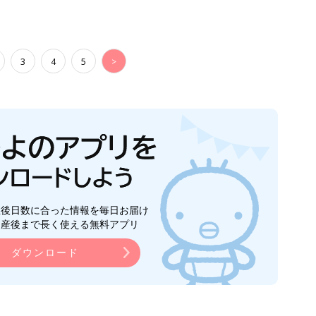
3
4
5
>
生後日数に合った情報を毎日お届け
ら産後まで長く使える無料アプリ
ダウンロード