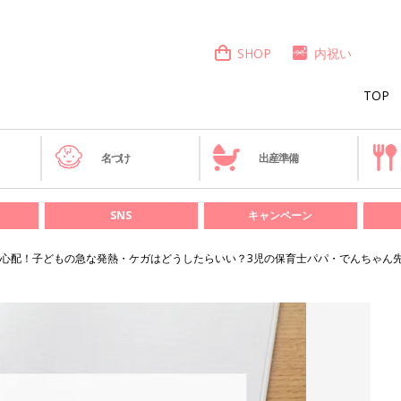
SHOP
内祝い
TOP
き
名づけ
出産準備
SNS
キャンペーン
心配！子どもの急な発熱・ケガはどうしたらいい？3児の保育士パパ・でんちゃん