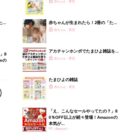
大特
てのひよこクラブ 夏号』〈巻頭大特
赤ちゃん・育児
 お
集〉初めての授乳がうまくいく！ お
ブル
っぱい・ミルクの基本と夏のトラブル
解決テク
たま
赤ちゃんが生まれたら！2冊の「たま
ひよ」
赤ちゃん・育児
アカチャンホンポでたまひよ雑誌を買
」8
うとポイント10倍【期間限定】
赤ちゃん・育児
nの
たまひよの雑誌
赤ちゃん・育児
「え、こんなセールやってたの？」8
0％OFF以上が続々登場！Amazonの
本気が...
PR（Amazon）