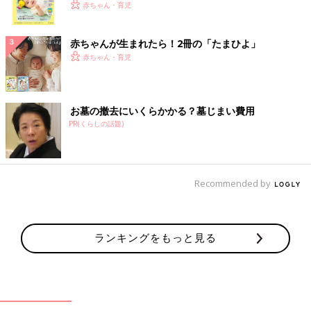
く！ おっぱい・ミルクの基本と夏のトラブル 解決テ
赤ちゃん・育児
ク
赤ちゃんが生まれたら！2冊の「たまひよ」
赤ちゃん・育児
お墓の撤去にいくらかかる？墓じまい費用
PR(くらしの話題)
Recommended by
ランキングをもっと見る