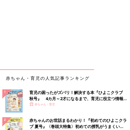
赤ちゃん・育児の人気記事ランキング
育児の困ったがズバリ！解決する本『ひよこクラブ
秋号』 4カ月～2才になるまで、育児に役立つ情報が
いっぱい！
赤ちゃん・育児
赤ちゃんのお世話まるわかり！『初めてのひよこクラ
ブ 夏号』〈巻頭大特集〉初めての授乳がうまくい