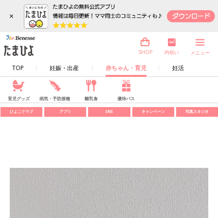
×
内祝い
SHOP
メニュー
TOP
妊娠・出産
赤ちゃん・育児
妊活
育児グッズ
病気・予防接種
離乳食
優待パス
ひよこクラブ
アプリ
SNS
キャンペーン
写真スタジオ