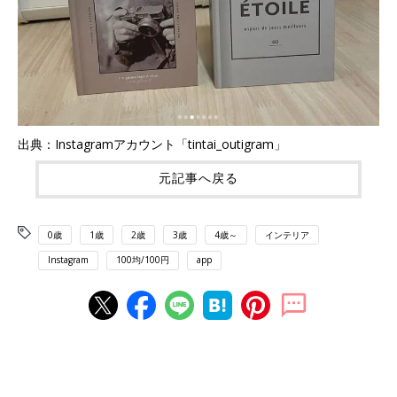
出典：Instagramアカウント「tintai_outigram」
元記事へ戻る
0歳
1歳
2歳
3歳
4歳～
インテリア
Instagram
100均/100円
app