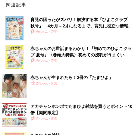
関連記事
育児の困ったがズバリ！解決する本『ひよこクラブ
秋号』 4カ月～2才になるまで、育児に役立つ情報が
いっぱい！
赤ちゃん・育児
赤ちゃんのお世話まるわかり！『初めてのひよこクラ
ブ 夏号』〈巻頭大特集〉初めての授乳がうまくい
く！ おっぱい・ミルクの基本と夏のトラブル 解決テ
赤ちゃん・育児
ク
赤ちゃんが生まれたら！2冊の「たまひよ」
赤ちゃん・育児
アカチャンホンポでたまひよ雑誌を買うとポイント10
倍【期間限定】
赤ちゃん・育児