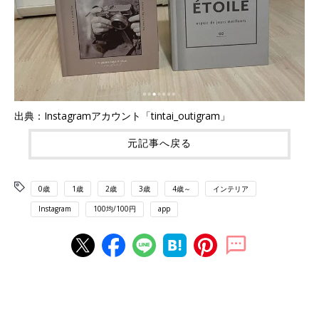
出典：Instagramアカウント「tintai_outigram」
元記事へ戻る
0歳
1歳
2歳
3歳
4歳～
インテリア
Instagram
100均/100円
app