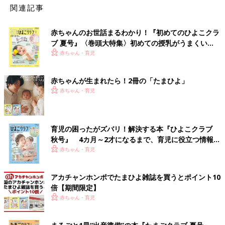
関連記事
赤ちゃんのお世話まるわかり！『初めてのひよこクラ
ブ 夏号』〈巻頭大特集〉初めての授乳がうまくい
く！ おっぱい・ミルクの基本と夏のトラブル 解決テ
赤ちゃん・育児
ク
赤ちゃんが生まれたら！2冊の「たまひよ」
赤ちゃん・育児
育児の困ったがズバリ！解決する本『ひよこクラブ
秋号』 4カ月～2才になるまで、育児に役立つ情報が
いっぱい！
赤ちゃん・育児
アカチャンホンポでたまひよ雑誌を買うとポイント10
倍【期間限定】
赤ちゃん・育児