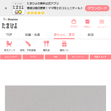
×
内祝い
SHOP
メニュー
TOP
妊娠・出産
赤ちゃん・育児
妊活
育児グッズ
病気・予防接種
離乳食
優待パス
ひよこクラブ
アプリ
SNS
キャンペーン
写真スタジオ