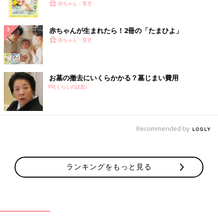
く！ おっぱい・ミルクの基本と夏のトラブル 解決テ
赤ちゃん・育児
ク
赤ちゃんが生まれたら！2冊の「たまひよ」
赤ちゃん・育児
お墓の撤去にいくらかかる？墓じまい費用
PR(くらしの話題)
Recommended by
ランキングをもっと見る