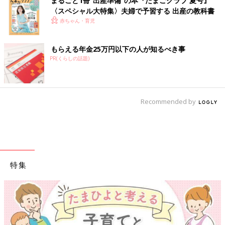
まるごと1冊“出産準備”の本『たまごクラブ 夏号』
〈スペシャル大特集〉夫婦で予習する 出産の教科書
赤ちゃん・育児
もらえる年金25万円以下の人が知るべき事
PR(くらしの話題)
Recommended by
特集