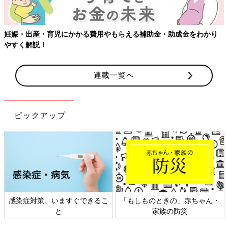
用やもらえる補助金・助成金をわかり
【ワクチン接種できるものも
連載一覧へ
ピックアップ
できるこ
「もしものときの」赤ちゃん・
日本外来小児科学会リ
家族の防災
ト検討会