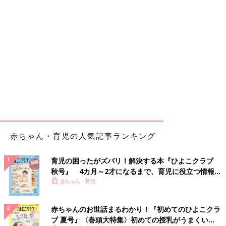
赤ちゃん・育児の人気記事ランキング
育児の困ったがズバリ！解決する本『ひよこクラブ
秋号』 4カ月～2才になるまで、育児に役立つ情報が
いっぱい！
赤ちゃん・育児
赤ちゃんのお世話まるわかり！『初めてのひよこクラ
ブ 夏号』〈巻頭大特集〉初めての授乳がうまくい