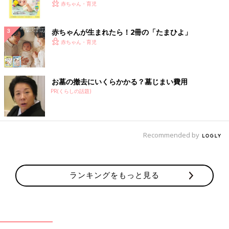
く！ おっぱい・ミルクの基本と夏のトラブル 解決テ
赤ちゃん・育児
ク
赤ちゃんが生まれたら！2冊の「たまひよ」
赤ちゃん・育児
お墓の撤去にいくらかかる？墓じまい費用
PR(くらしの話題)
Recommended by
ランキングをもっと見る