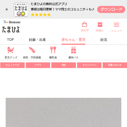
×
内祝い
SHOP
メニュー
TOP
妊娠・出産
赤ちゃん・育児
妊活
育児グッズ
病気・予防接種
離乳食
優待パス
ひよこクラブ
アプリ
SNS
キャンペーン
写真スタジオ