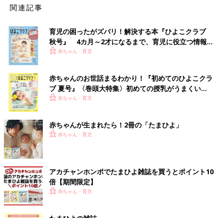
関連記事
育児の困ったがズバリ！解決する本『ひよこクラブ
秋号』 4カ月～2才になるまで、育児に役立つ情報が
いっぱい！
赤ちゃん・育児
赤ちゃんのお世話まるわかり！『初めてのひよこクラ
ブ 夏号』〈巻頭大特集〉初めての授乳がうまくい
く！ おっぱい・ミルクの基本と夏のトラブル 解決テ
赤ちゃん・育児
ク
赤ちゃんが生まれたら！2冊の「たまひよ」
赤ちゃん・育児
アカチャンホンポでたまひよ雑誌を買うとポイント10
倍【期間限定】
赤ちゃん・育児