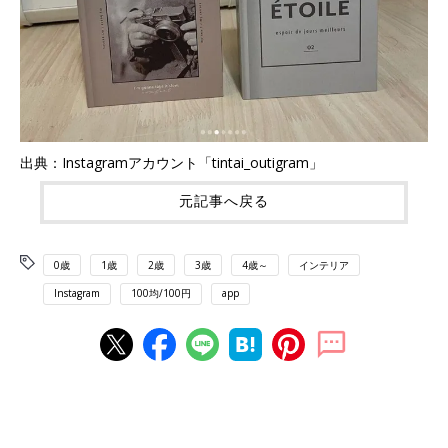
出典：Instagramアカウント「tintai_outigram」
元記事へ戻る
0歳
1歳
2歳
3歳
4歳～
インテリア
Instagram
100均/100円
app