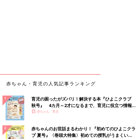
赤ちゃん・育児の人気記事ランキング
育児の困ったがズバリ！解決する本『ひよこクラブ
秋号』 4カ月～2才になるまで、育児に役立つ情報が
いっぱい！
赤ちゃん・育児
赤ちゃんのお世話まるわかり！『初めてのひよこクラ
ブ 夏号』〈巻頭大特集〉初めての授乳がうまくい