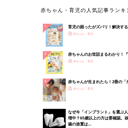
赤ちゃん・育児の人気記事ランキ
育児の困ったがズバリ！解決する
『ひよこクラブ 秋号』 4カ月～
赤ちゃん・育児
になるまで、育児に役立つ情報が
ぱい！
赤ちゃんのお世話まるわかり！『
てのひよこクラブ 夏号』〈巻頭
赤ちゃん・育児
集〉初めての授乳がうまくいく！
っぱい・ミルクの基本と夏のトラ
解決テク
赤ちゃんが生まれたら！2冊の「
ひよ」
赤ちゃん・育児
なぜ今「インプラント」を選ぶ人
増中？65歳以上の方は要確認。
歯の放置は...