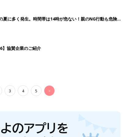
歳の夏に多く発生。時間帯は14時が危ない！親のNG行動も危険を
26】協賛企業のご紹介
3
4
5
>