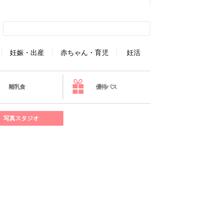
妊娠・出産
赤ちゃん・育児
妊活
離乳食
優待パス
写真スタジオ