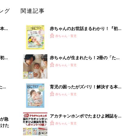
ング
関連記事
本
赤ちゃんのお世話まるわかり！『初め
2才
てのひよこクラブ 夏号』〈巻頭大特
赤ちゃん・育児
いっ
集〉初めての授乳がうまくいく！ お
っぱい・ミルクの基本と夏のトラブル
解決テク
初め
赤ちゃんが生まれたら！2冊の「たま
大特
ひよ」
赤ちゃん・育児
 お
ブル
たま
育児の困ったがズバリ！解決する本
『ひよこクラブ 秋号』 4カ月～2才
赤ちゃん・育児
になるまで、育児に役立つ情報がいっ
ぱい！
アカチャンホンポでたまひよ雑誌を買
が急
うとポイント10倍【期間限定】
赤ちゃん・育児
抜けた