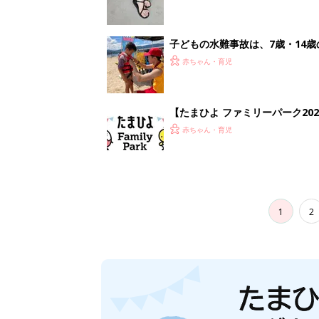
子どもの水難事故は、7歳・14
まねく【専門家】
赤ちゃん・育児
【たまひよ ファミリーパーク20
赤ちゃん・育児
1
2