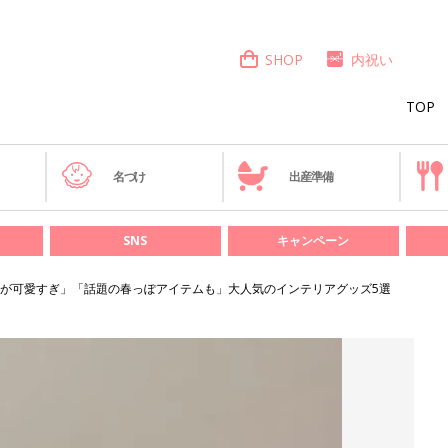
SHOP
内祝い
TOP
き
名づけ
出産準備
SNS
キャンペーン
が可愛すぎ」「話題の春っぽアイテムも」大人気のインテリアグッズ5選