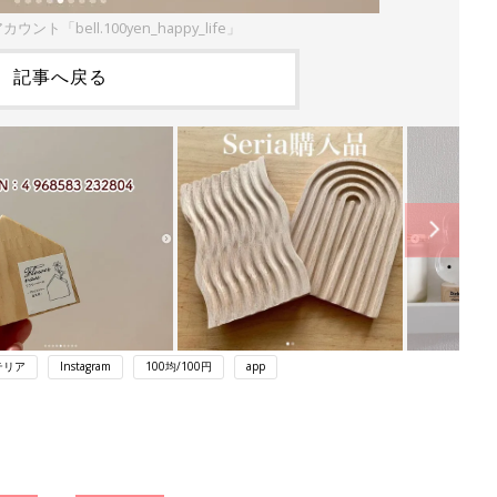
カウント「bell.100yen_happy_life」
記事へ戻る
テリア
Instagram
100均/100円
app