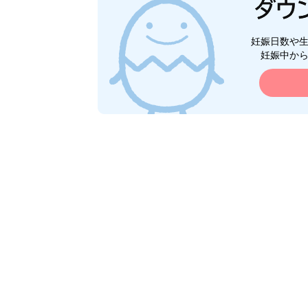
妊娠日数や
妊娠中か