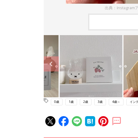
出典：Instagramア
0歳
1歳
2歳
3歳
4歳～
イン