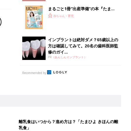
まるごと1冊“出産準備”の本『たまご
クラブ 夏号』〈スペシャル大特集〉
赤ちゃん・育児
夫婦で予習する 出産の教科書
インプラントは絶対ダメ？65歳以上の
方は確認してみて。20名の歯科医師監
修のガイ...
PR（あんしんインプラント）
Recommended by
離乳食はいつから？進め方は？「たまひよ きほんの離
乳食」