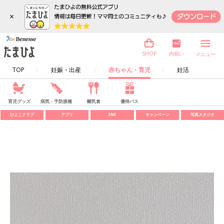
×
内祝い
SHOP
メニュー
TOP
妊娠・出産
赤ちゃん・育児
妊活
育児グッズ
病気・予防接種
離乳食
優待パス
ひよこクラブ
アプリ
SNS
キャンペーン
写真スタジオ