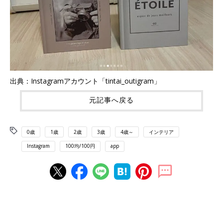
出典：Instagramアカウント「tintai_outigram」
元記事へ戻る
0歳
1歳
2歳
3歳
4歳～
インテリア
Instagram
100均/100円
app