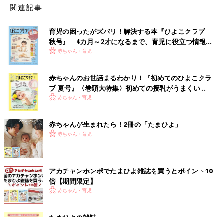
関連記事
育児の困ったがズバリ！解決する本『ひよこクラブ
秋号』 4カ月～2才になるまで、育児に役立つ情報が
いっぱい！
赤ちゃん・育児
赤ちゃんのお世話まるわかり！『初めてのひよこクラ
ブ 夏号』〈巻頭大特集〉初めての授乳がうまくい
く！ おっぱい・ミルクの基本と夏のトラブル 解決テ
赤ちゃん・育児
ク
赤ちゃんが生まれたら！2冊の「たまひよ」
赤ちゃん・育児
アカチャンホンポでたまひよ雑誌を買うとポイント10
倍【期間限定】
赤ちゃん・育児