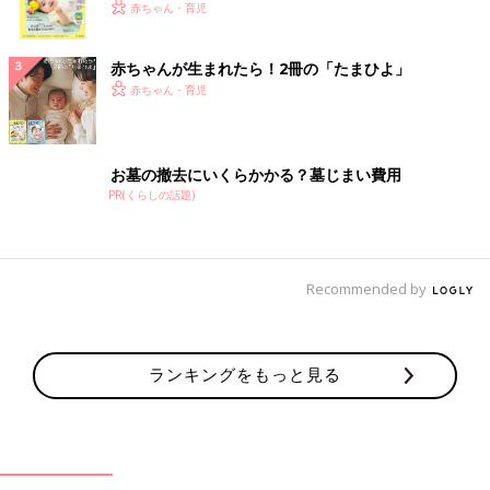
く！ おっぱい・ミルクの基本と夏のトラブル 解決テ
赤ちゃん・育児
ク
赤ちゃんが生まれたら！2冊の「たまひよ」
赤ちゃん・育児
お墓の撤去にいくらかかる？墓じまい費用
PR(くらしの話題)
Recommended by
ランキングをもっと見る