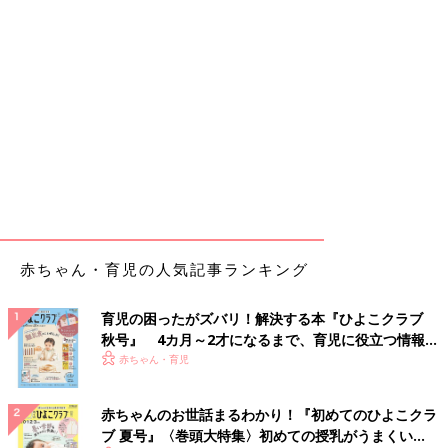
赤ちゃん・育児の人気記事ランキング
育児の困ったがズバリ！解決する本『ひよこクラブ
秋号』 4カ月～2才になるまで、育児に役立つ情報が
いっぱい！
赤ちゃん・育児
赤ちゃんのお世話まるわかり！『初めてのひよこクラ
ブ 夏号』〈巻頭大特集〉初めての授乳がうまくい