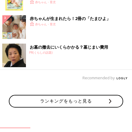
く！ おっぱい・ミルクの基本と夏のトラブル 解決テ
赤ちゃん・育児
ク
赤ちゃんが生まれたら！2冊の「たまひよ」
赤ちゃん・育児
お墓の撤去にいくらかかる？墓じまい費用
PR(くらしの話題)
Recommended by
ランキングをもっと見る