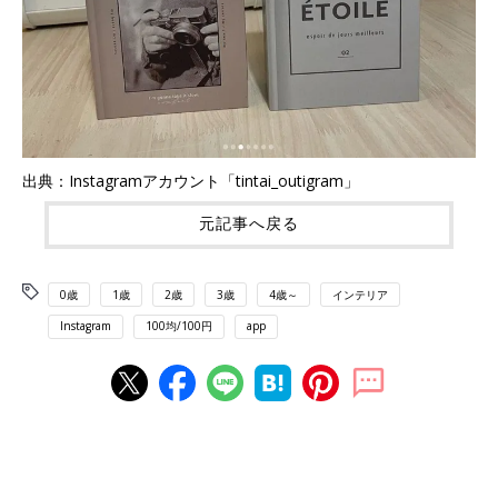
出典：Instagramアカウント「tintai_outigram」
元記事へ戻る
0歳
1歳
2歳
3歳
4歳～
インテリア
Instagram
100均/100円
app