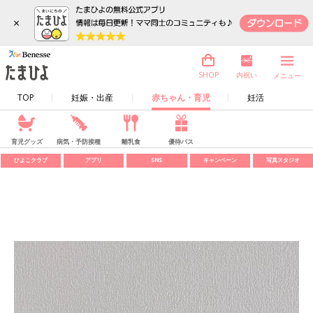
×
内祝い
SHOP
メニュー
TOP
妊娠・出産
赤ちゃん・育児
妊活
育児グッズ
病気・予防接種
離乳食
優待パス
ひよこクラブ
アプリ
SNS
キャンペーン
写真スタジオ