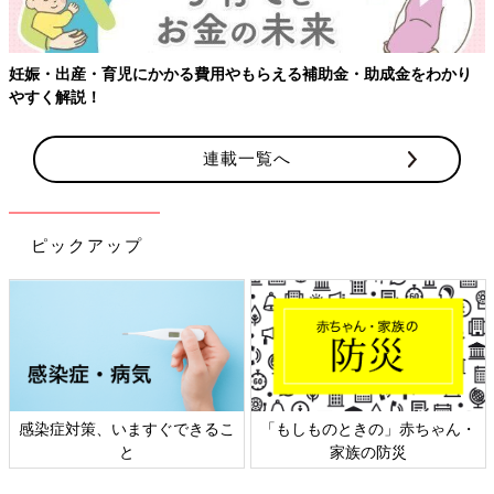
金・助成金をわかり
連載一覧へ
ピックアップ
しものときの」赤ちゃん・
日本外来小児科学会リーフレッ
六星占
家族の防災
ト検討会