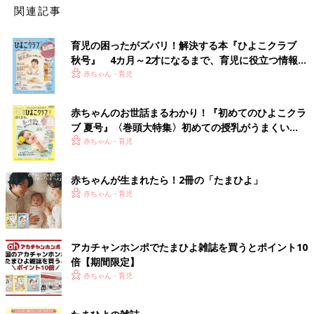
関連記事
育児の困ったがズバリ！解決する本『ひよこクラブ
秋号』 4カ月～2才になるまで、育児に役立つ情報が
いっぱい！
赤ちゃん・育児
赤ちゃんのお世話まるわかり！『初めてのひよこクラ
ブ 夏号』〈巻頭大特集〉初めての授乳がうまくい
く！ おっぱい・ミルクの基本と夏のトラブル 解決テ
赤ちゃん・育児
ク
赤ちゃんが生まれたら！2冊の「たまひよ」
赤ちゃん・育児
アカチャンホンポでたまひよ雑誌を買うとポイント10
倍【期間限定】
赤ちゃん・育児