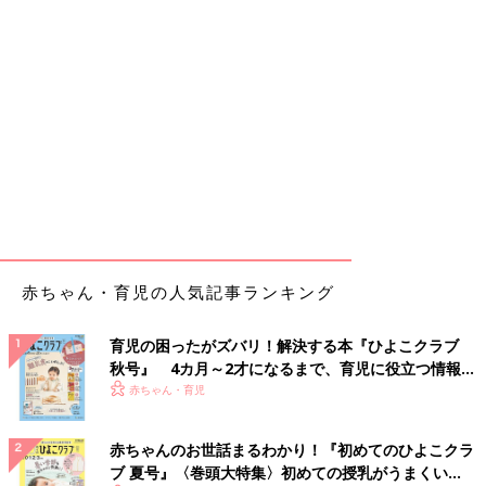
赤ちゃん・育児の人気記事ランキング
育児の困ったがズバリ！解決する本『ひよこクラブ
秋号』 4カ月～2才になるまで、育児に役立つ情報が
いっぱい！
赤ちゃん・育児
赤ちゃんのお世話まるわかり！『初めてのひよこクラ
ブ 夏号』〈巻頭大特集〉初めての授乳がうまくい