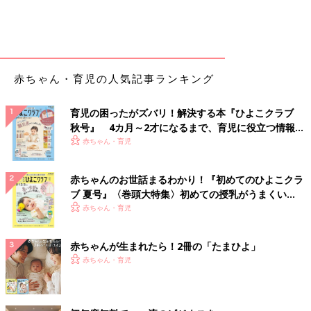
赤ちゃん・育児の人気記事ランキング
育児の困ったがズバリ！解決する本『ひよこクラブ
秋号』 4カ月～2才になるまで、育児に役立つ情報が
いっぱい！
赤ちゃん・育児
赤ちゃんのお世話まるわかり！『初めてのひよこクラ
ブ 夏号』〈巻頭大特集〉初めての授乳がうまくい
く！ おっぱい・ミルクの基本と夏のトラブル 解決テ
赤ちゃん・育児
ク
赤ちゃんが生まれたら！2冊の「たまひよ」
赤ちゃん・育児