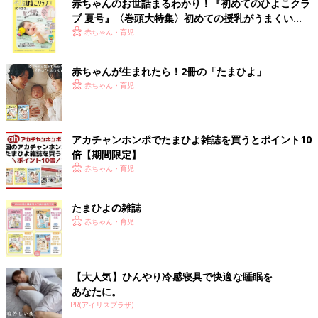
赤ちゃんのお世話まるわかり！『初めてのひよこクラ
ブ 夏号』〈巻頭大特集〉初めての授乳がうまくい
く！ おっぱい・ミルクの基本と夏のトラブル 解決テ
赤ちゃん・育児
ク
赤ちゃんが生まれたら！2冊の「たまひよ」
赤ちゃん・育児
アカチャンホンポでたまひよ雑誌を買うとポイント10
倍【期間限定】
赤ちゃん・育児
たまひよの雑誌
赤ちゃん・育児
【大人気】ひんやり冷感寝具で快適な睡眠を
あなたに。
PR(アイリスプラザ)