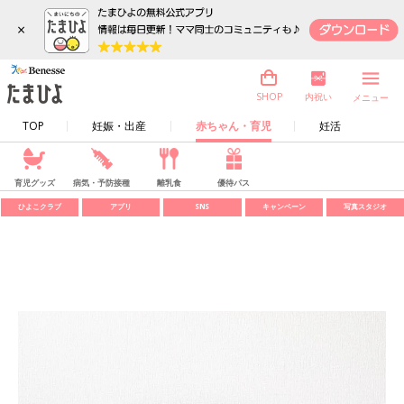
×
内祝い
SHOP
メニュー
TOP
妊娠・出産
赤ちゃん・育児
妊活
育児グッズ
病気・予防接種
離乳食
優待パス
ひよこクラブ
アプリ
SNS
キャンペーン
写真スタジオ