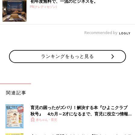
初年度無料で、一流のビジネスを。
PR(クレディセゾン)
Recommended by
ランキングをもっと見る
関連記事
育児の困ったがズバリ！解決する本『ひよこクラブ
秋号』 4カ月～2才になるまで、育児に役立つ情報が
いっぱい！
赤ちゃん・育児