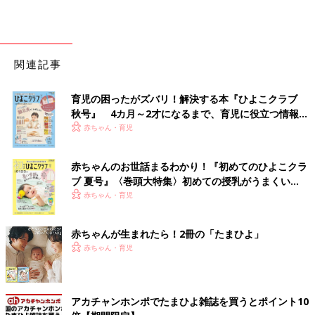
関連記事
育児の困ったがズバリ！解決する本『ひよこクラブ
秋号』 4カ月～2才になるまで、育児に役立つ情報が
いっぱい！
赤ちゃん・育児
赤ちゃんのお世話まるわかり！『初めてのひよこクラ
ブ 夏号』〈巻頭大特集〉初めての授乳がうまくい
く！ おっぱい・ミルクの基本と夏のトラブル 解決テ
赤ちゃん・育児
ク
赤ちゃんが生まれたら！2冊の「たまひよ」
赤ちゃん・育児
アカチャンホンポでたまひよ雑誌を買うとポイント10