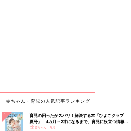
赤ちゃん・育児の人気記事ランキング
育児の困ったがズバリ！解決する本『ひよこクラブ
夏号』 4カ月～2才になるまで、育児に役立つ情報が
いっぱい！
赤ちゃん・育児