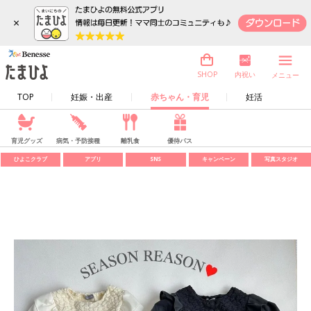
×
内祝い
SHOP
メニュー
TOP
妊娠・出産
赤ちゃん・育児
妊活
育児グッズ
病気・予防接種
離乳食
優待パス
ひよこクラブ
アプリ
SNS
キャンペーン
写真スタジオ