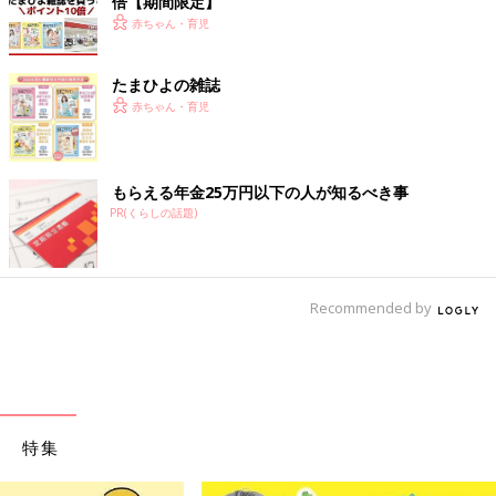
倍【期間限定】
赤ちゃん・育児
たまひよの雑誌
赤ちゃん・育児
もらえる年金25万円以下の人が知るべき事
PR(くらしの話題)
Recommended by
特集