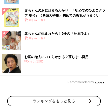
赤ちゃんのお世話まるわかり！『初めてのひよこクラ
ブ 夏号』〈巻頭大特集〉初めての授乳がうまくい
く！ おっぱい・ミルクの基本と夏のトラブル 解決テ
赤ちゃん・育児
ク
赤ちゃんが生まれたら！2冊の「たまひよ」
赤ちゃん・育児
お墓の撤去にいくらかかる？墓じまい費用
PR(くらしの話題)
Recommended by
ランキングをもっと見る