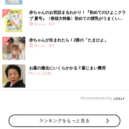
赤ちゃんのお世話まるわかり！『初めてのひよこクラ
ブ 夏号』〈巻頭大特集〉初めての授乳がうまくい
く！ おっぱい・ミルクの基本と夏のトラブル 解決テ
赤ちゃん・育児
ク
赤ちゃんが生まれたら！2冊の「たまひよ」
赤ちゃん・育児
お墓の撤去にいくらかかる？墓じまい費用
PR(くらしの話題)
Recommended by
ランキングをもっと見る