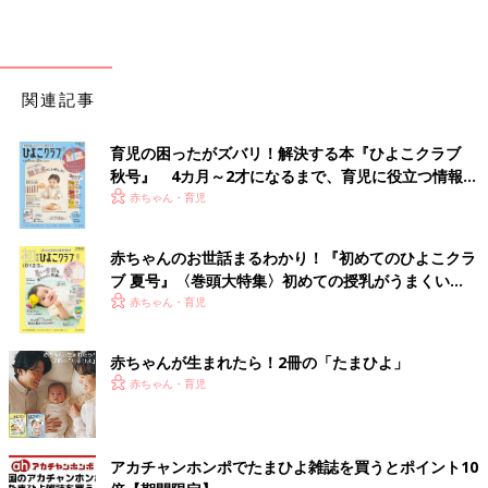
関連記事
育児の困ったがズバリ！解決する本『ひよこクラブ
秋号』 4カ月～2才になるまで、育児に役立つ情報が
いっぱい！
赤ちゃん・育児
赤ちゃんのお世話まるわかり！『初めてのひよこクラ
ブ 夏号』〈巻頭大特集〉初めての授乳がうまくい
く！ おっぱい・ミルクの基本と夏のトラブル 解決テ
赤ちゃん・育児
ク
赤ちゃんが生まれたら！2冊の「たまひよ」
赤ちゃん・育児
アカチャンホンポでたまひよ雑誌を買うとポイント10