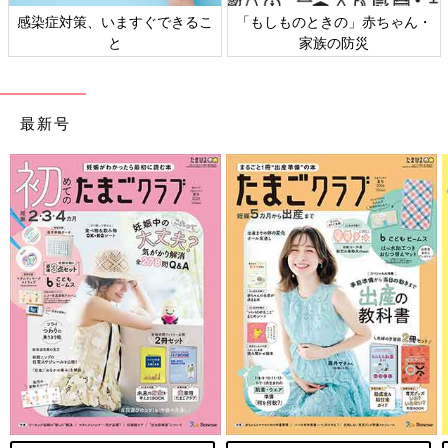
きの」赤ちゃん・
日本外来小児科学会リーフレッ
六星占術 細木か
の防災
ト検討会
相
最新号