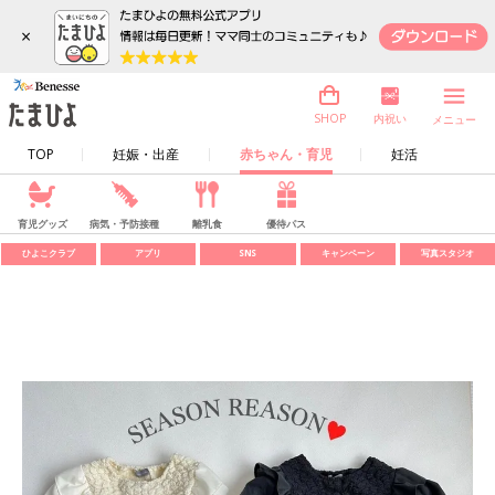
×
内祝い
SHOP
メニュー
TOP
妊娠・出産
赤ちゃん・育児
妊活
育児グッズ
病気・予防接種
離乳食
優待パス
ひよこクラブ
アプリ
SNS
キャンペーン
写真スタジオ