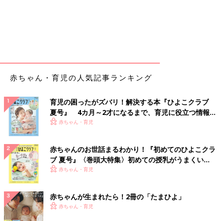
赤ちゃん・育児の人気記事ランキング
育児の困ったがズバリ！解決する本『ひよこクラブ
夏号』 4カ月～2才になるまで、育児に役立つ情報が
いっぱい！
赤ちゃん・育児
赤ちゃんのお世話まるわかり！『初めてのひよこクラ
ブ 夏号』〈巻頭大特集〉初めての授乳がうまくい
く！ おっぱい・ミルクの基本と夏のトラブル 解決テ
赤ちゃん・育児
ク
赤ちゃんが生まれたら！2冊の「たまひよ」
赤ちゃん・育児