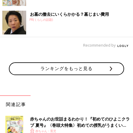
お墓の撤去にいくらかかる？墓じまい費用
PR(くらしの話題)
Recommended by
ランキングをもっと見る
関連記事
赤ちゃんのお世話まるわかり！『初めてのひよこクラ
ブ 夏号』〈巻頭大特集〉初めての授乳がうまくい
く！ おっぱい・ミルクの基本と夏のトラブル 解決テ
赤ちゃん・育児