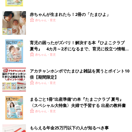
ク
赤ちゃんが生まれたら！2冊の「たまひよ」
赤ちゃん・育児
育児の困ったがズバリ！解決する本『ひよこクラブ
夏号』 4カ月～2才になるまで、育児に役立つ情報が
いっぱい！
赤ちゃん・育児
アカチャンホンポでたまひよ雑誌を買うとポイント10
倍【期間限定】
赤ちゃん・育児
まるごと1冊“出産準備”の本『たまごクラブ 夏号』
〈スペシャル大特集〉夫婦で予習する 出産の教科書
赤ちゃん・育児
もらえる年金25万円以下の人が知るべき事