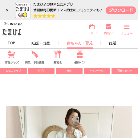
×
内祝い
SHOP
メニュー
TOP
妊娠・出産
赤ちゃん・育児
妊活
育児グッズ
病気・予防接種
離乳食
優待パス
ひよこクラブ
アプリ
SNS
キャンペーン
写真スタジオ