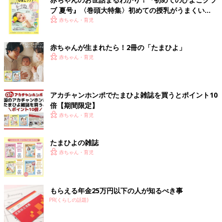
ブ 夏号』〈巻頭大特集〉初めての授乳がうまくい
く！ おっぱい・ミルクの基本と夏のトラブル 解決テ
赤ちゃん・育児
ク
赤ちゃんが生まれたら！2冊の「たまひよ」
赤ちゃん・育児
アカチャンホンポでたまひよ雑誌を買うとポイント10
倍【期間限定】
赤ちゃん・育児
たまひよの雑誌
赤ちゃん・育児
もらえる年金25万円以下の人が知るべき事
PR(くらしの話題)