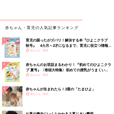
赤ちゃん・育児の人気記事ランキング
育児の困ったがズバリ！解決する本『ひよこクラブ
秋号』 4カ月～2才になるまで、育児に役立つ情報が
いっぱい！
赤ちゃん・育児
赤ちゃんのお世話まるわかり！『初めてのひよこクラ
ブ 夏号』〈巻頭大特集〉初めての授乳がうまくい
く！ おっぱい・ミルクの基本と夏のトラブル 解決テ
赤ちゃん・育児
ク
赤ちゃんが生まれたら！2冊の「たまひよ」
赤ちゃん・育児
お墓の撤去にいくらかかる？墓じまい費用