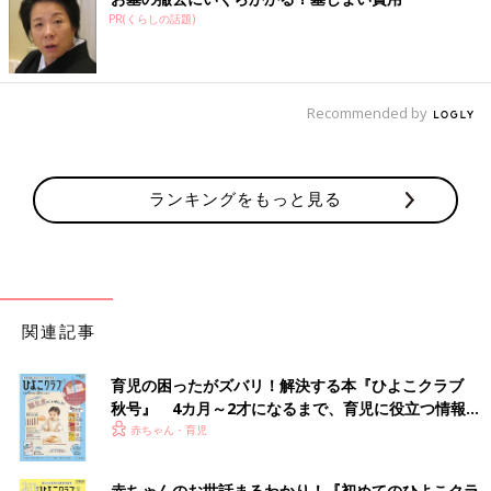
PR(くらしの話題)
Recommended by
ランキングをもっと見る
関連記事
育児の困ったがズバリ！解決する本『ひよこクラブ
秋号』 4カ月～2才になるまで、育児に役立つ情報が
いっぱい！
赤ちゃん・育児
赤ちゃんのお世話まるわかり！『初めてのひよこクラ