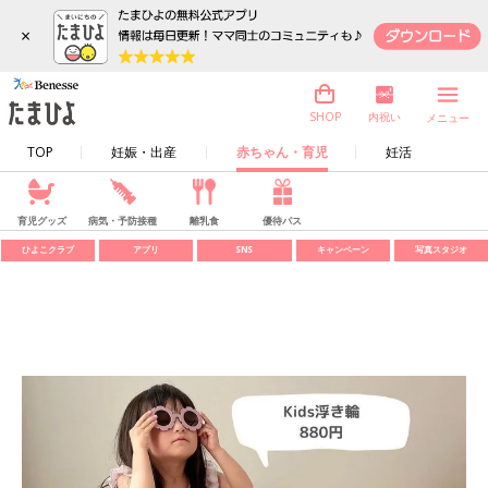
×
内祝い
SHOP
メニュー
TOP
妊娠・出産
赤ちゃん・育児
妊活
育児グッズ
病気・予防接種
離乳食
優待パス
ひよこクラブ
アプリ
SNS
キャンペーン
写真スタジオ