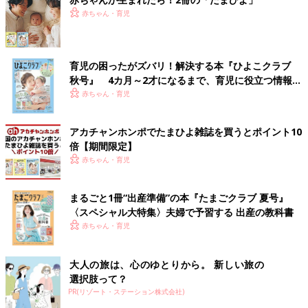
赤ちゃん・育児
育児の困ったがズバリ！解決する本『ひよこクラブ
秋号』 4カ月～2才になるまで、育児に役立つ情報が
いっぱい！
赤ちゃん・育児
アカチャンホンポでたまひよ雑誌を買うとポイント10
倍【期間限定】
赤ちゃん・育児
まるごと1冊“出産準備”の本『たまごクラブ 夏号』
〈スペシャル大特集〉夫婦で予習する 出産の教科書
赤ちゃん・育児
大人の旅は、心のゆとりから。 新しい旅の
選択肢って？
PR(リゾート・ステーション株式会社)