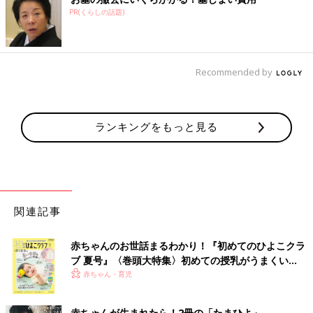
PR(くらしの話題)
Recommended by
ランキングをもっと見る
関連記事
赤ちゃんのお世話まるわかり！『初めてのひよこクラ
ブ 夏号』〈巻頭大特集〉初めての授乳がうまくい
く！ おっぱい・ミルクの基本と夏のトラブル 解決テ
赤ちゃん・育児
ク
赤ちゃんが生まれたら！2冊の「たまひよ」