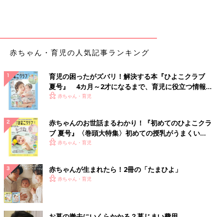
赤ちゃん・育児の人気記事ランキング
育児の困ったがズバリ！解決する本『ひよこクラブ
夏号』 4カ月～2才になるまで、育児に役立つ情報が
いっぱい！
赤ちゃん・育児
赤ちゃんのお世話まるわかり！『初めてのひよこクラ
ブ 夏号』〈巻頭大特集〉初めての授乳がうまくい
く！ おっぱい・ミルクの基本と夏のトラブル 解決テ
赤ちゃん・育児
ク
赤ちゃんが生まれたら！2冊の「たまひよ」
赤ちゃん・育児
お墓の撤去にいくらかかる？墓じまい費用