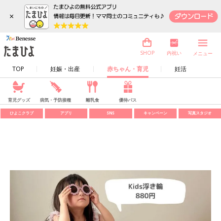
×
内祝い
SHOP
メニュー
TOP
妊娠・出産
赤ちゃん・育児
妊活
育児グッズ
病気・予防接種
離乳食
優待パス
ひよこクラブ
アプリ
SNS
キャンペーン
写真スタジオ