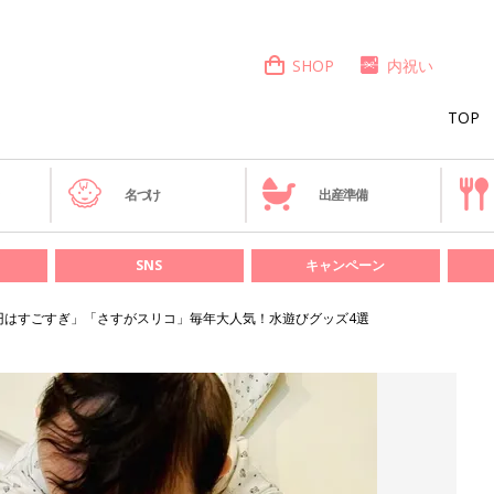
SHOP
内祝い
TOP
き
名づけ
出産準備
SNS
キャンペーン
30円はすごすぎ」「さすがスリコ」毎年大人気！水遊びグッズ4選