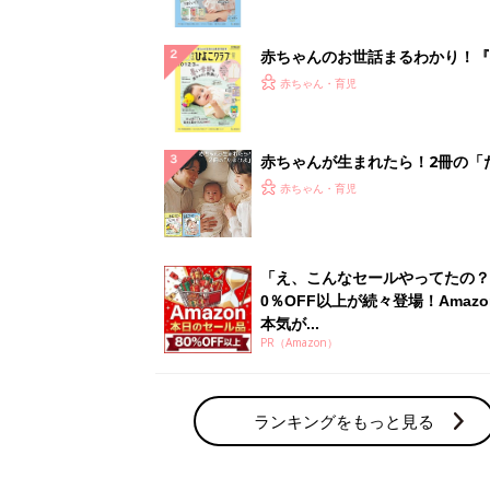
ぱい！
赤ちゃんのお世話まるわかり！『
てのひよこクラブ 夏号』〈巻頭
赤ちゃん・育児
集〉初めての授乳がうまくいく！
っぱい・ミルクの基本と夏のトラ
解決テク
赤ちゃんが生まれたら！2冊の「
ひよ」
赤ちゃん・育児
「え、こんなセールやってたの？
0％OFF以上が続々登場！Amazo
本気が...
PR（Amazon）
ランキングをもっと見る