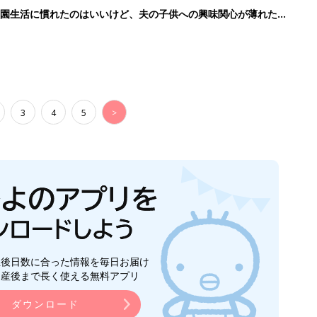
育園生活に慣れたのはいいけど、夫の子供への興味関心が薄れた気
91』
3
4
5
>
生後日数に合った情報を毎日お届け
ら産後まで長く使える無料アプリ
ダウンロード