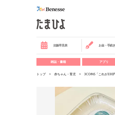
妊娠早見表
お金・手続
雑誌・書籍
アプリ
トップ
赤ちゃん・育児
3COINS「これが3