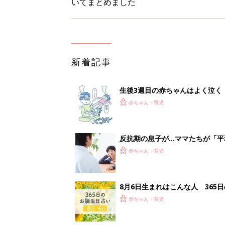
いてまとめました
新着記事
生後3週目の赤ちゃんはよく泣く
って本当？【専門家】
赤ちゃん・育児
反抗期の息子が...ママたちが「
赤ちゃん・育児
8月6日生まれはこんな人 365
赤ちゃん・育児