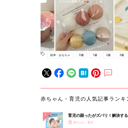
絵本・おもちゃ
0歳
1歳
2歳
3歳
赤ちゃん・育児の人気記事ランキ
育児の困ったがズバリ！解決する
『ひよこクラブ 夏号』 4カ月～
赤ちゃん・育児
になるまで、育児に役立つ情報が