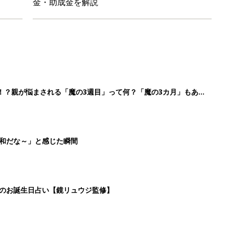
金・助成金を解説
！？親が悩まされる「魔の3週目」って何？「魔の3カ月」もある
平和だな～」と感じた瞬間
日のお誕生日占い【鏡リュウジ監修】