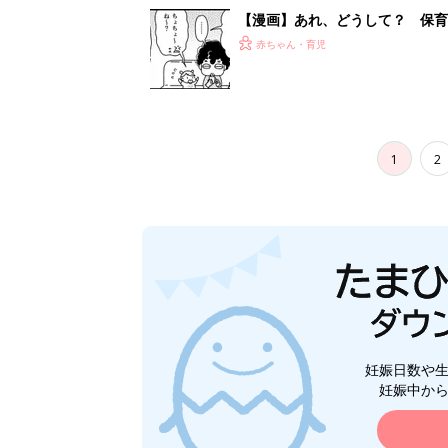
【漫画】あれ、どうして？ 保
がする……！『ふうふう子育て ＃
赤ちゃん・育児
1
2
妊娠日数や
妊娠中か