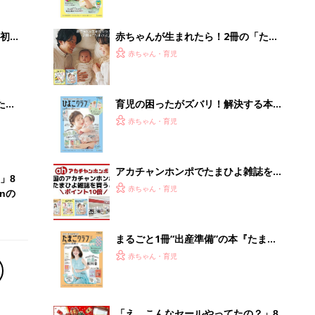
っぱい・ミルクの基本と夏のトラブル
解決テク
初め
赤ちゃんが生まれたら！2冊の「たま
大特
ひよ」
赤ちゃん・育児
 お
ブル
たま
育児の困ったがズバリ！解決する本
『ひよこクラブ 夏号』 4カ月～2才
赤ちゃん・育児
になるまで、育児に役立つ情報がいっ
ぱい！
アカチャンホンポでたまひよ雑誌を買
」8
うとポイント10倍【期間限定】
赤ちゃん・育児
nの
まるごと1冊“出産準備”の本『たまご
クラブ 夏号』〈スペシャル大特集〉
赤ちゃん・育児
夫婦で予習する 出産の教科書
「え、こんなセールやってたの？」8