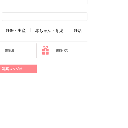
妊娠・出産
赤ちゃん・育児
妊活
離乳食
優待パス
写真スタジオ