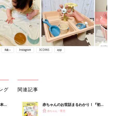
4歳～
Instagram
3COINS
app
ング
関連記事
本
赤ちゃんのお世話まるわかり！『初め
2才
てのひよこクラブ 夏号』〈巻頭大特
赤ちゃん・育児
いっ
集〉初めての授乳がうまくいく！ お