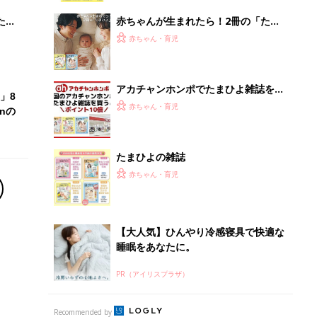
睡眠をあなたに。
PR（アイリスプラザ）
Recommended by
離乳食はいつから？進め方は？「たまひよ きほんの離
乳食」
授乳の悩みや初めての離乳食作りに役立つ
子育てとお金
につ
妊娠・出産・育児にかかる費用やもらえる補助