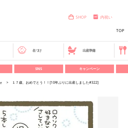
SHOP
内祝い
TOP
き
名づけ
出産準備
SNS
キャンペーン
ォ
１７歳、おめでとう！！[10年ぶりに出産しました#322]