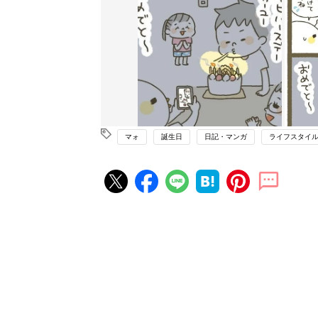
マォ
誕生日
日記・マンガ
ライフスタイ
赤ちゃん・育児の人気記事ランキ
育児の困ったがズバリ！解決する
『ひよこクラブ 夏号』 4カ月～
赤ちゃん・育児
になるまで、育児に役立つ情報が