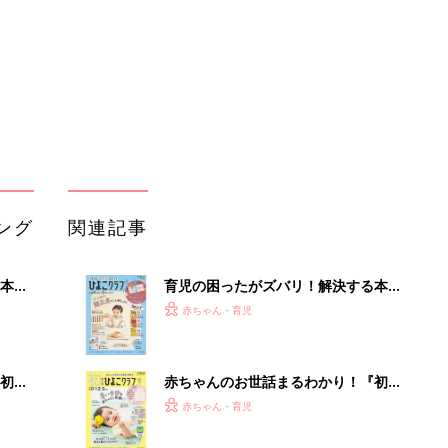
ぱい！
初め
赤ちゃんのお世話まるわかり！『初め
大特
てのひよこクラブ 夏号』〈巻頭大特
赤ちゃん・育児
 お
集〉初めての授乳がうまくいく！ お
ブル
っぱい・ミルクの基本と夏のトラブル
解決テク
たま
赤ちゃんが生まれたら！2冊の「たま
ひよ」
赤ちゃん・育児
アカチャンホンポでたまひよ雑誌を買
」8
うとポイント10倍【期間限定】
赤ちゃん・育児
nの
たまひよの雑誌
赤ちゃん・育児
【大人気】ひんやり冷感寝具で快適な