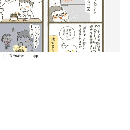
ル
育児体験談
app
ング
関連記事
本
育児の困ったがズバリ！解決する本
2才
『ひよこクラブ 秋号』 4カ月～2才
赤ちゃん・育児
いっ
になるまで、育児に役立つ情報がいっ