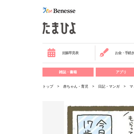
妊娠早見表
お金・手続
雑誌・書籍
アプリ
トップ
赤ちゃん・育児
日記・マンガ
マ