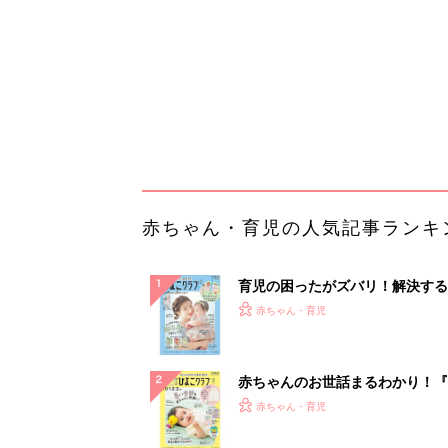
ぱい！
赤ちゃんのお世話まるわかり！『
てのひよこクラブ 夏号』〈巻頭
赤ちゃん・育児
集〉初めての授乳がうまくいく！
っぱい・ミルクの基本と夏のトラ
解決テク
赤ちゃんが生まれたら！2冊の「
ひよ」
赤ちゃん・育児
「え、こんなセールやってたの？
0％OFF以上が続々登場！Amazo
本気が...
PR（Amazon）
ランキングをもっと見る