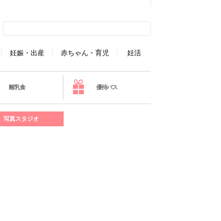
妊娠・出産
赤ちゃん・育児
妊活
離乳食
優待パス
写真スタジオ