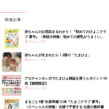
関連記事
赤ちゃんのお世話まるわかり！『初めてのひよこクラ
ブ 夏号』〈巻頭大特集〉初めての授乳がうまくい
く！ おっぱい・ミルクの基本と夏のトラブル 解決テ
赤ちゃん・育児
ク
赤ちゃんが生まれたら！2冊の「たまひよ」
赤ちゃん・育児
アカチャンホンポでたまひよ雑誌を買うとポイント10
倍【期間限定】
赤ちゃん・育児
まるごと1冊“出産準備”の本『たまごクラブ 夏号』
〈スペシャル大特集〉夫婦で予習する 出産の教科書