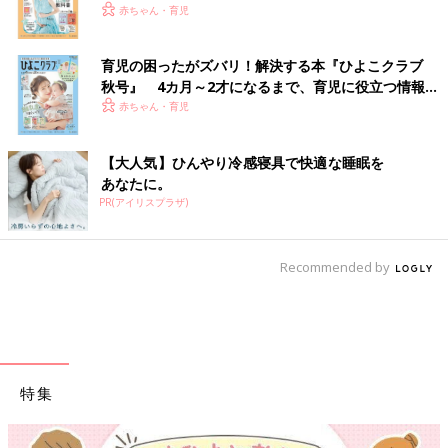
赤ちゃん・育児
育児の困ったがズバリ！解決する本『ひよこクラブ
秋号』 4カ月～2才になるまで、育児に役立つ情報が
いっぱい！
赤ちゃん・育児
【大人気】ひんやり冷感寝具で快適な睡眠を
あなたに。
PR(アイリスプラザ)
Recommended by
特集