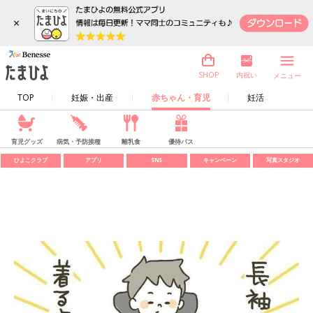
×
内祝い
SHOP
メニュー
TOP
妊娠・出産
赤ちゃん・育児
妊活
育児グッズ
病気・予防接種
離乳食
優待パス
ひよこクラブ
アプリ
SNS
キャンペーン
写真スタジオ