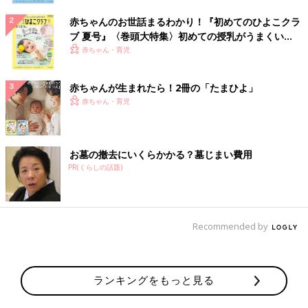
赤ちゃんのお世話まるわかり！『初めてのひよこクラ
ブ 夏号』〈巻頭大特集〉初めての授乳がうまくい
く！ おっぱい・ミルクの基本と夏のトラブル 解決テ
赤ちゃん・育児
ク
赤ちゃんが生まれたら！2冊の「たまひよ」
赤ちゃん・育児
お墓の撤去にいくらかかる？墓じまい費用
PR(くらしの話題)
Recommended by
ランキングをもっと見る