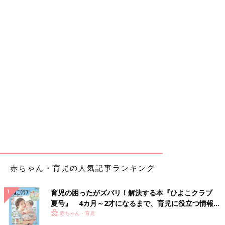
赤ちゃん・育児の人気記事ランキング
育児の困ったがズバリ！解決する本『ひよこクラブ
夏号』 4カ月～2才になるまで、育児に役立つ情報が
いっぱい！
赤ちゃん・育児