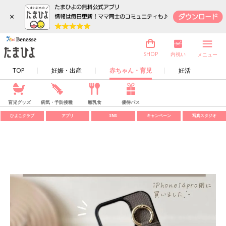
×
内祝い
SHOP
メニュー
TOP
妊娠・出産
赤ちゃん・育児
妊活
育児グッズ
病気・予防接種
離乳食
優待パス
ひよこクラブ
アプリ
SNS
キャンペーン
写真スタジオ