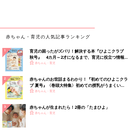
赤ちゃん・育児の人気記事ランキング
育児の困ったがズバリ！解決する本『ひよこクラブ
秋号』 4カ月～2才になるまで、育児に役立つ情報が
いっぱい！
赤ちゃん・育児
赤ちゃんのお世話まるわかり！『初めてのひよこクラ
ブ 夏号』〈巻頭大特集〉初めての授乳がうまくい
く！ おっぱい・ミルクの基本と夏のトラブル 解決テ
赤ちゃん・育児
ク
赤ちゃんが生まれたら！2冊の「たまひよ」
赤ちゃん・育児