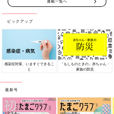
連載一覧へ
ピックアップ
ちゃん・
日本外来小児科学会リーフレッ
六星占術 細木かおりさ
ト検討会
相談
最新号