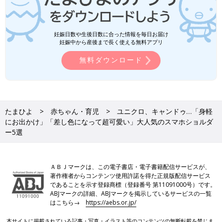
妊娠日数や生後日数に合った情報を毎日お届け
妊娠中から産後まで長く使える無料アプリ
無料ダウンロード
たまひよ
赤ちゃん・育児
ユニクロ、キャンドゥ…「身軽
にお出かけ」「差し色になって超可愛い」大人気のスマホショルダ
ー5選
ＡＢＪマークは、この電子書店・電子書籍配信サービスが、
著作権者からコンテンツ使用許諾を得た正規版配信サービス
であることを示す登録商標（登録番号 第11091000号）です。
ABJマークの詳細、ABJマークを掲示しているサービスの一覧
はこちら→
https://aebs.or.jp/
本サイトに掲載されている記事・写真・イラスト等のコンテンツの無断転載を禁じま