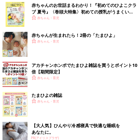
赤ちゃんのお世話まるわかり！『初めてのひよこクラ
ブ 夏号』〈巻頭大特集〉初めての授乳がうまくい
く！ おっぱい・ミルクの基本と夏のトラブル 解決テ
赤ちゃん・育児
ク
赤ちゃんが生まれたら！2冊の「たまひよ」
赤ちゃん・育児
アカチャンホンポでたまひよ雑誌を買うとポイント10
倍【期間限定】
赤ちゃん・育児
たまひよの雑誌
赤ちゃん・育児
【大人気】ひんやり冷感寝具で快適な睡眠を
あなたに。
PR(アイリスプラザ)