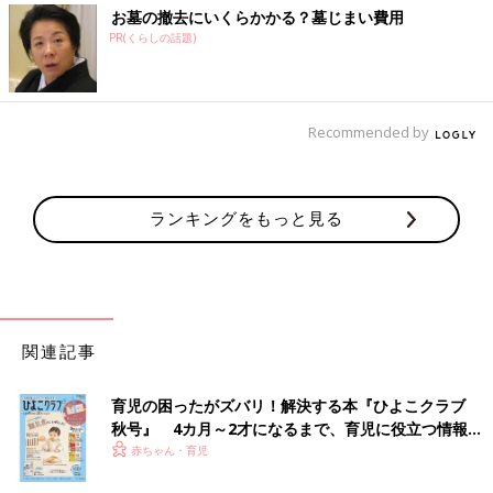
お墓の撤去にいくらかかる？墓じまい費用
PR(くらしの話題)
Recommended by
ランキングをもっと見る
関連記事
育児の困ったがズバリ！解決する本『ひよこクラブ
秋号』 4カ月～2才になるまで、育児に役立つ情報が
いっぱい！
赤ちゃん・育児