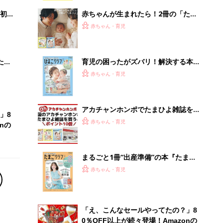
解決テク
初め
赤ちゃんが生まれたら！2冊の「たま
大特
ひよ」
赤ちゃん・育児
 お
ブル
たま
育児の困ったがズバリ！解決する本
『ひよこクラブ 秋号』 4カ月～2才
赤ちゃん・育児
になるまで、育児に役立つ情報がいっ
ぱい！
アカチャンホンポでたまひよ雑誌を買
」8
うとポイント10倍【期間限定】
赤ちゃん・育児
nの
まるごと1冊“出産準備”の本『たまご
クラブ 夏号』〈スペシャル大特集〉
赤ちゃん・育児
夫婦で予習する 出産の教科書
「え、こんなセールやってたの？」8
0％OFF以上が続々登場！Amazonの