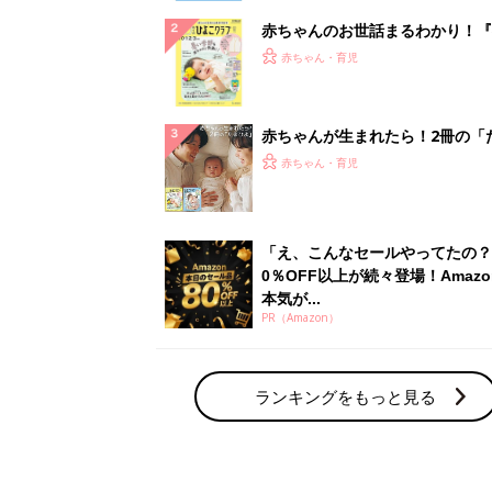
赤ちゃんのお世話まるわかり！『
てのひよこクラブ 夏号』〈巻頭
赤ちゃん・育児
集〉初めての授乳がうまくいく！
っぱい・ミルクの基本と夏のトラ
解決テク
赤ちゃんが生まれたら！2冊の「
ひよ」
赤ちゃん・育児
「え、こんなセールやってたの？
0％OFF以上が続々登場！Amazo
本気が...
PR（Amazon）
ランキングをもっと見る