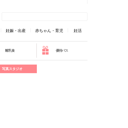
妊娠・出産
赤ちゃん・育児
妊活
離乳食
優待パス
写真スタジオ