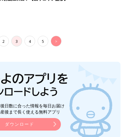
2
3
4
5
>
生後日数に合った情報を毎日お届け
ら産後まで長く使える無料アプリ
ダウンロード