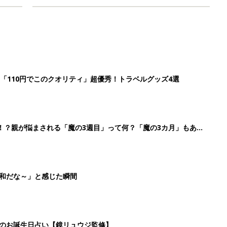
「110円でこのクオリティ」超優秀！トラベルグッズ4選
！？親が悩まされる「魔の3週目」って何？「魔の3カ月」もある
平和だな～」と感じた瞬間
日のお誕生日占い【鏡リュウジ監修】