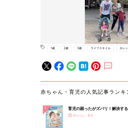
1歳
2歳
3歳
ライフスタイル
タレン
赤ちゃん・育児の人気記事ランキ
育児の困ったがズバリ！解決する
『ひよこクラブ 夏号』 4カ月～
赤ちゃん・育児
になるまで、育児に役立つ情報が
ぱい！