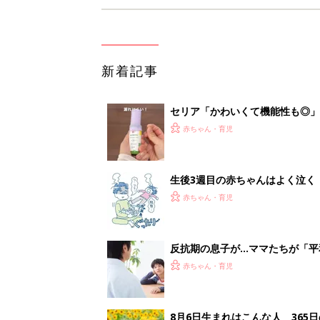
新着記事
セリア「かわいくて機能性も◎」
赤ちゃん・育児
生後3週目の赤ちゃんはよく泣く
って本当？【専門家】
赤ちゃん・育児
反抗期の息子が...ママたちが「
赤ちゃん・育児
8月6日生まれはこんな人 365