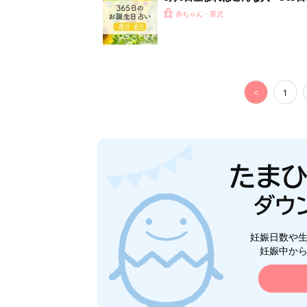
赤ちゃん・育児
<
1
妊娠日数や
妊娠中か