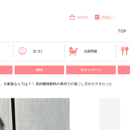
SHOP
内祝い
TOP
き
名づけ
出産準備
SNS
キャンペーン
、大家族ならでは？！ 長距離移動時の車内での過ごし方がステキだった