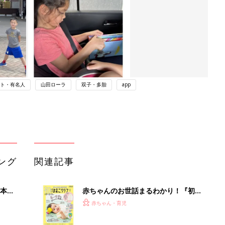
ト・有名人
山田ローラ
双子・多胎
app
ング
関連記事
本
赤ちゃんのお世話まるわかり！『初め
2才
てのひよこクラブ 夏号』〈巻頭大特
赤ちゃん・育児
いっ
集〉初めての授乳がうまくいく！ お
っぱい・ミルクの基本と夏のトラブル