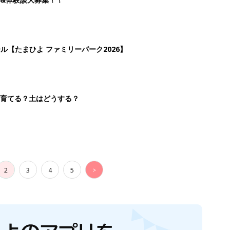
2
3
4
5
>
生後日数に合った情報を毎日お届け
ら産後まで長く使える無料アプリ
ダウンロード