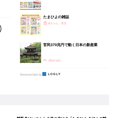
離乳食はいつから？進め方は？「たまひよ きほんの離
乳食」
授乳の悩みや初めての離乳食作りに役立つ
子育てとお金
につ
妊娠・出産・育児にかかる費用やもらえる補助
金・助成金を解説