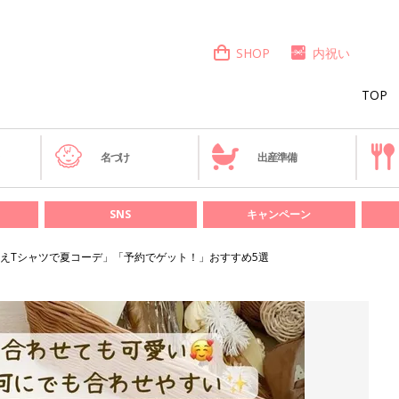
SHOP
内祝い
TOP
き
名づけ
出産準備
SNS
キャンペーン
えTシャツで夏コーデ」「予約でゲット！」おすすめ5選