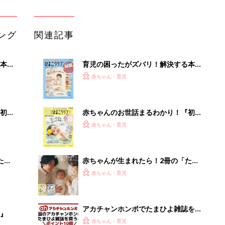
ひよ」
赤ちゃん・育児
アカチャンホンポでたまひよ雑誌を買
』
うとポイント10倍【期間限定】
赤ちゃん・育児
たまひよの雑誌
赤ちゃん・育児
官民370兆円で動く日本の新産業
PR（Blue Lab）
Recommended by