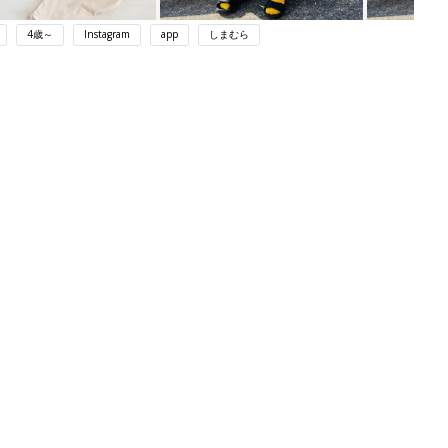
4歳～
Instagram
app
しまむら
ング
関連記事
本
育児の困ったがズバリ！解決する本
2才
『ひよこクラブ 秋号』 4カ月～2才
赤ちゃん・育児
いっ
になるまで、育児に役立つ情報がいっ
ぱい！
初め
赤ちゃんのお世話まるわかり！『初め
大特
てのひよこクラブ 夏号』〈巻頭大特
赤ちゃん・育児
 お
集〉初めての授乳がうまくいく！ お
ブル
っぱい・ミルクの基本と夏のトラブル
解決テク
たま
赤ちゃんが生まれたら！2冊の「たま