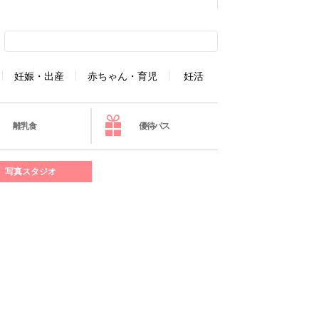
妊娠・出産
赤ちゃん・育児
妊活
離乳食
優待パス
写真スタジオ