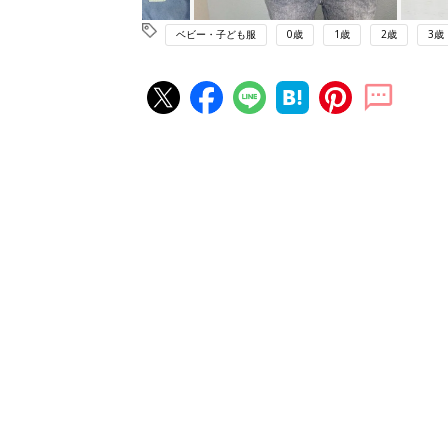
ベビー・子ども服
0歳
1歳
2歳
3歳
赤ちゃん・育児の人気記事ランキ
育児の困ったがズバリ！解決する
『ひよこクラブ 秋号』 4カ月～
赤ちゃん・育児
になるまで、育児に役立つ情報が
ぱい！
赤ちゃんのお世話まるわかり！『
てのひよこクラブ 夏号』〈巻頭
赤ちゃん・育児
集〉初めての授乳がうまくいく！
っぱい・ミルクの基本と夏のトラ
解決テク
赤ちゃんが生まれたら！2冊の「