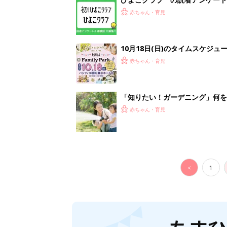
<
1
妊娠日数や
妊娠中か