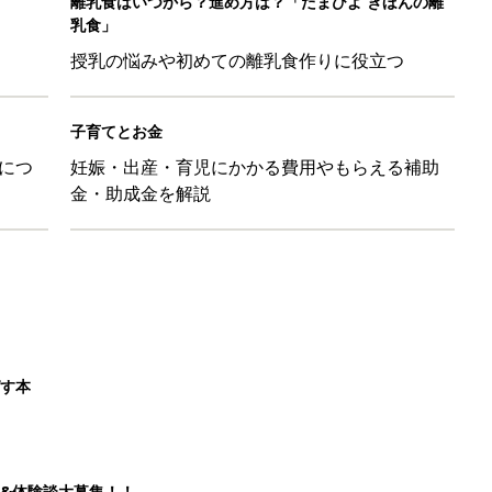
ばす本
&体験談大募集！！
ール【たまひよ ファミリーパーク2026】
を育てる？土はどうする？