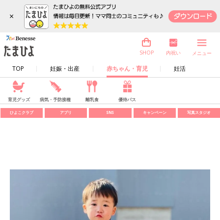
×
内祝い
SHOP
メニュー
TOP
妊娠・出産
赤ちゃん・育児
妊活
育児グッズ
病気・予防接種
離乳食
優待パス
ひよこクラブ
アプリ
SNS
キャンペーン
写真スタジオ