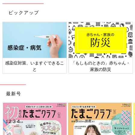
ピックアップ
策、いますぐできるこ
「もしものときの」赤ちゃん・
日本外来小
と
家族の防災
最新号