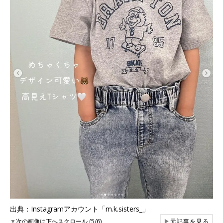
出典：Instagramアカウント「m.k.sisters_」
▼
次の画像は下へスクロール (5/6)
▶
元記事を見る