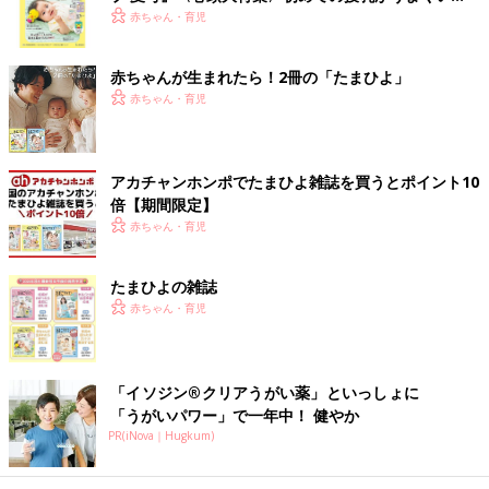
く！ おっぱい・ミルクの基本と夏のトラブル 解決テ
赤ちゃん・育児
ク
赤ちゃんが生まれたら！2冊の「たまひよ」
赤ちゃん・育児
アカチャンホンポでたまひよ雑誌を買うとポイント10
倍【期間限定】
赤ちゃん・育児
たまひよの雑誌
赤ちゃん・育児
「イソジン®クリアうがい薬」といっしょに
「うがいパワー」で一年中！ 健やか
PR(iNova｜Hugkum)