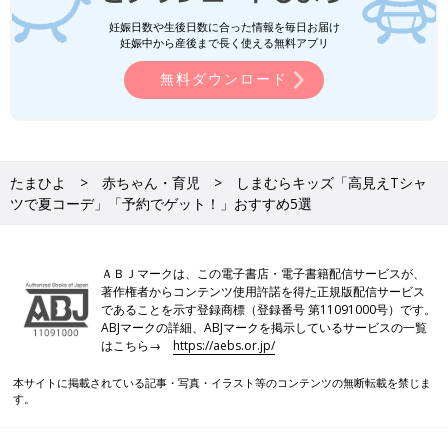
妊娠日数や生後日数に合った情報を毎日お届け
妊娠中から産後まで長く使える無料アプリ
無料ダウンロード
たまひよ
赤ちゃん・育児
しまむらキッズ「高見えTシャ
ツで夏コーデ」「予約でゲット！」おすすめ5選
ＡＢＪマークは、この電子書店・電子書籍配信サービスが、
著作権者からコンテンツ使用許諾を得た正規版配信サービス
であることを示す登録商標（登録番号 第11091000号）です。
ABJマークの詳細、ABJマークを掲示しているサービスの一覧
はこちら→
https://aebs.or.jp/
本サイトに掲載されている記事・写真・イラスト等のコンテンツの無断転載を禁じま
す。