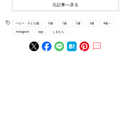
元記事へ戻る
ベビー・子ども服
0歳
1歳
2歳
3歳
4歳～
Instagram
app
しまむら