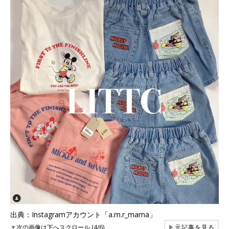
出典：Instagramアカウント「a.m.r_mama」
▼
次の画像は下へスクロール (4/6)
▶
元記事を見る