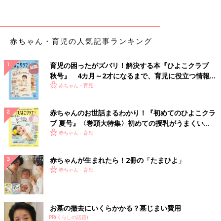
赤ちゃん・育児の人気記事ランキング
育児の困ったがズバリ！解決する本『ひよこクラブ
秋号』 4カ月～2才になるまで、育児に役立つ情報が
いっぱい！
赤ちゃん・育児
赤ちゃんのお世話まるわかり！『初めてのひよこクラ
ブ 夏号』〈巻頭大特集〉初めての授乳がうまくい
く！ おっぱい・ミルクの基本と夏のトラブル 解決テ
赤ちゃん・育児
ク
赤ちゃんが生まれたら！2冊の「たまひよ」
赤ちゃん・育児
お墓の撤去にいくらかかる？墓じまい費用
PR(くらしの話題)