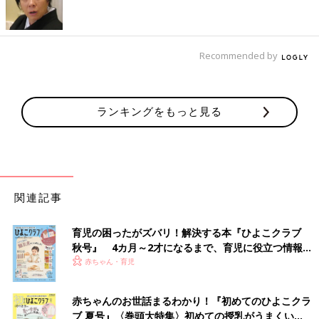
Recommended by
ランキングをもっと見る
関連記事
育児の困ったがズバリ！解決する本『ひよこクラブ
秋号』 4カ月～2才になるまで、育児に役立つ情報が
いっぱい！
赤ちゃん・育児
赤ちゃんのお世話まるわかり！『初めてのひよこクラ
ブ 夏号』〈巻頭大特集〉初めての授乳がうまくい