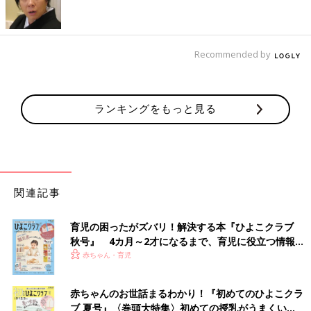
Recommended by
ランキングをもっと見る
関連記事
育児の困ったがズバリ！解決する本『ひよこクラブ
秋号』 4カ月～2才になるまで、育児に役立つ情報が
いっぱい！
赤ちゃん・育児
赤ちゃんのお世話まるわかり！『初めてのひよこクラ
ブ 夏号』〈巻頭大特集〉初めての授乳がうまくい