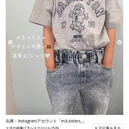
出典：Instagramアカウント「m.k.sisters_」
▼
次の画像は下へスクロール (5/6)
▶
元記事を見る