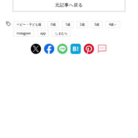
元記事へ戻る
ベビー・子ども服
0歳
1歳
2歳
3歳
4歳～
Instagram
app
しまむら