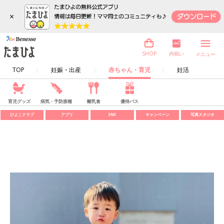
×
内祝い
SHOP
メニュー
TOP
妊娠・出産
赤ちゃん・育児
妊活
育児グッズ
病気・予防接種
離乳食
優待パス
ひよこクラブ
アプリ
SNS
キャンペーン
写真スタジオ