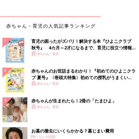
赤ちゃん・育児の人気記事ランキング
育児の困ったがズバリ！解決する本『ひよこクラブ
秋号』 4カ月～2才になるまで、育児に役立つ情報が
いっぱい！
赤ちゃん・育児
赤ちゃんのお世話まるわかり！『初めてのひよこクラ
ブ 夏号』〈巻頭大特集〉初めての授乳がうまくい
く！ おっぱい・ミルクの基本と夏のトラブル 解決テ
赤ちゃん・育児
ク
赤ちゃんが生まれたら！2冊の「たまひよ」
赤ちゃん・育児
お墓の撤去にいくらかかる？墓じまい費用
PR(くらしの話題)