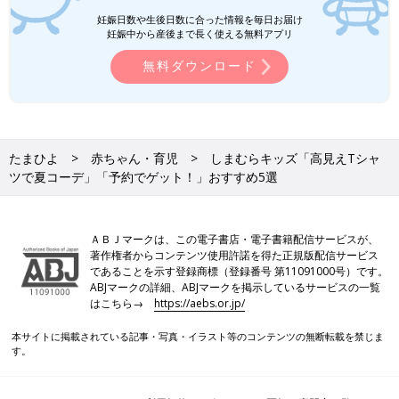
妊娠日数や生後日数に合った情報を毎日お届け
妊娠中から産後まで長く使える無料アプリ
無料ダウンロード
たまひよ
赤ちゃん・育児
しまむらキッズ「高見えTシャ
ツで夏コーデ」「予約でゲット！」おすすめ5選
ＡＢＪマークは、この電子書店・電子書籍配信サービスが、
著作権者からコンテンツ使用許諾を得た正規版配信サービス
であることを示す登録商標（登録番号 第11091000号）です。
ABJマークの詳細、ABJマークを掲示しているサービスの一覧
はこちら→
https://aebs.or.jp/
本サイトに掲載されている記事・写真・イラスト等のコンテンツの無断転載を禁じま
す。