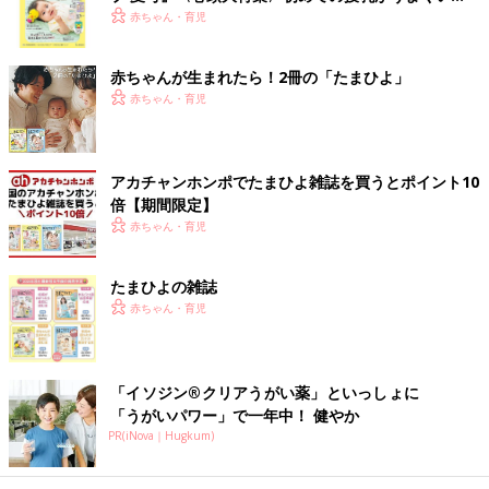
く！ おっぱい・ミルクの基本と夏のトラブル 解決テ
赤ちゃん・育児
ク
赤ちゃんが生まれたら！2冊の「たまひよ」
赤ちゃん・育児
アカチャンホンポでたまひよ雑誌を買うとポイント10
倍【期間限定】
赤ちゃん・育児
たまひよの雑誌
赤ちゃん・育児
「イソジン®クリアうがい薬」といっしょに
「うがいパワー」で一年中！ 健やか
PR(iNova｜Hugkum)