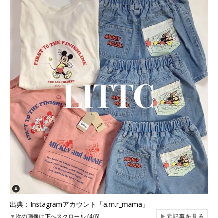
出典：Instagramアカウント「a.m.r_mama」
▼
次の画像は下へスクロール (4/6)
▶
元記事を見る