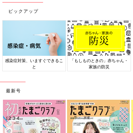
ピックアップ
日本外来小児科学会リーフレッ
六星占術 細木かおりさんの人生
ト検討会
相談
最新号