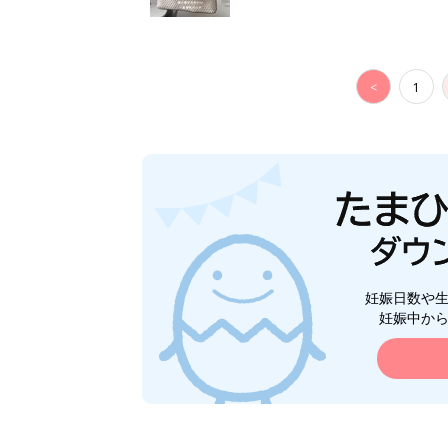
<
1
妊娠日数や
妊娠中か