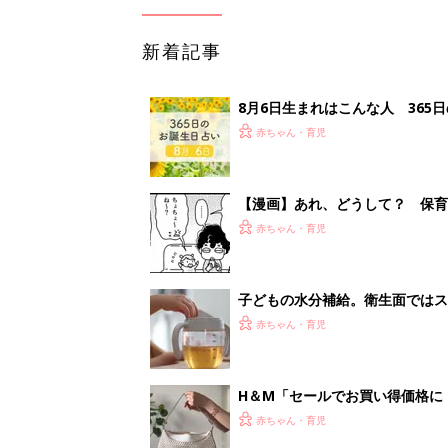
新着記事
8月6日生まれはこんな人 365
赤ちゃん・育児
【漫画】あれ、どうして？ 保
がする……！『ふうふう子育て ＃
赤ちゃん・育児
子どもの水分補給。衛生面ではス
く3つのコツとは？【専門家監修
赤ちゃん・育児
H＆М「セールでお買い得価格に
赤ちゃん・育児