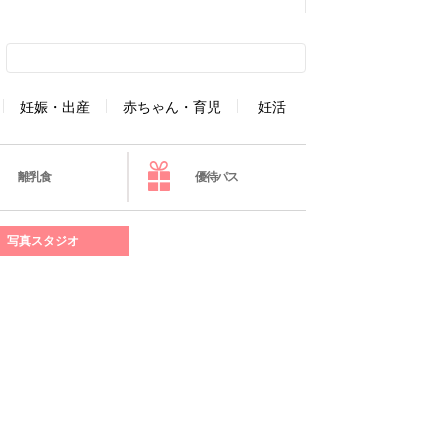
妊娠・出産
赤ちゃん・育児
妊活
離乳食
優待パス
写真スタジオ
」