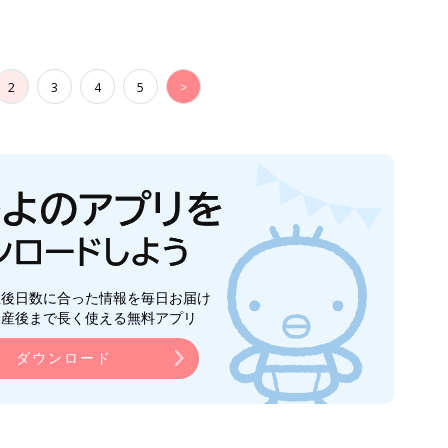
2
3
4
5
>
生後日数に合った情報を毎日お届け
ら産後まで長く使える無料アプリ
ダウンロード