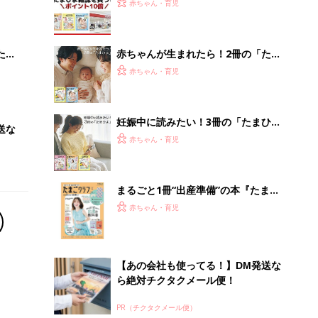
大特
うとポイント10倍【期間限定】
赤ちゃん・育児
 お
ブル
たま
赤ちゃんが生まれたら！2冊の「たま
ひよ」
赤ちゃん・育児
妊娠中に読みたい！3冊の「たまひ
送な
よ」
赤ちゃん・育児
まるごと1冊“出産準備”の本『たまご
クラブ 夏号』〈スペシャル大特集〉
赤ちゃん・育児
夫婦で予習する 出産の教科書
【あの会社も使ってる！】DM発送な
ら絶対チクタクメール便！
PR（チクタクメール便）