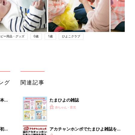
ベビー用品・グッズ
0歳
1歳
ひよこクラブ
ング
関連記事
本
たまひよの雑誌
2才
赤ちゃん・育児
いっ
初め
アカチャンホンポでたまひよ雑誌を買