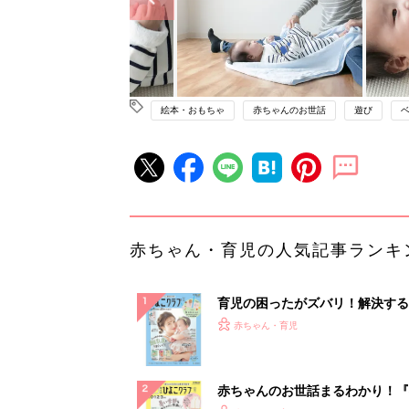
絵本・おもちゃ
赤ちゃんのお世話
遊び
赤ちゃん・育児の人気記事ランキ
育児の困ったがズバリ！解決する
『ひよこクラブ 夏号』 4カ月～
赤ちゃん・育児
になるまで、育児に役立つ情報が
ぱい！
赤ちゃんのお世話まるわかり！『