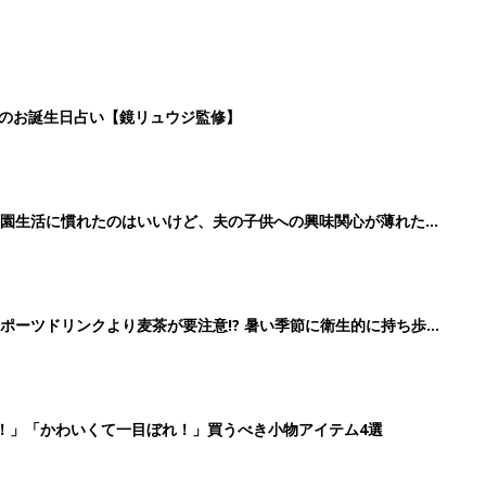
日のお誕生日占い【鏡リュウジ監修】
育園生活に慣れたのはいいけど、夫の子供への興味関心が薄れた気
91』
ポーツドリンクより麦茶が要注意!? 暑い季節に衛生的に持ち歩
】
！」「かわいくて一目ぼれ！」買うべき小物アイテム4選