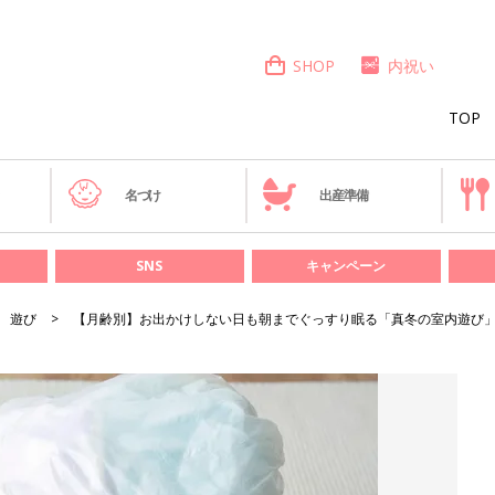
SHOP
内祝い
TOP
き
名づけ
出産準備
SNS
キャンペーン
遊び
【月齢別】お出かけしない日も朝までぐっすり眠る「真冬の室内遊び