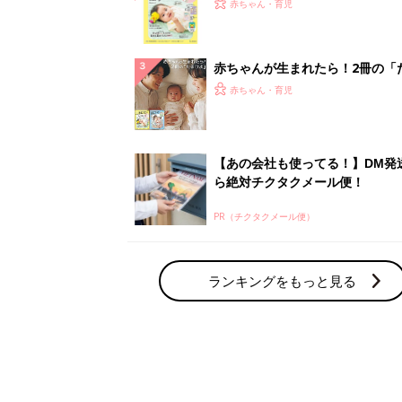
てのひよこクラブ 夏号』〈巻頭
赤ちゃん・育児
集〉初めての授乳がうまくいく！
っぱい・ミルクの基本と夏のトラ
解決テク
赤ちゃんが生まれたら！2冊の「
ひよ」
赤ちゃん・育児
【あの会社も使ってる！】DM発
ら絶対チクタクメール便！
PR（チクタクメール便）
ランキングをもっと見る