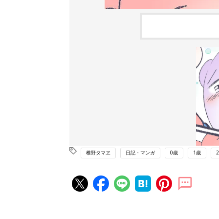
椎野タマヱ
日記・マンガ
0歳
1歳