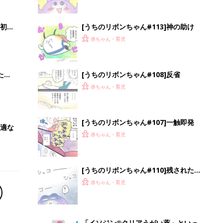
[うちのリボンちゃん#110]残された手
段
赤ちゃん・育児
「イソジン®クリアうがい薬」といっ
しょに「うがいパワー」で一年中！
健やか
PR（iNova｜Hugkum）
Recommended by
離乳食はいつから？進め方は？「たまひよ きほんの離
乳食」