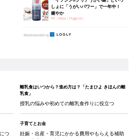
授乳の悩みや初めての離乳食作りに役立つ
子育てとお金
につ
妊娠・出産・育児にかかる費用やもらえる補助
金・助成金を解説
して抗がん剤治療。義眼は7個目。右目摘出から始まった義眼と
4カ月で小児がん判明。「命を守るため」眼球摘出を決断【網膜