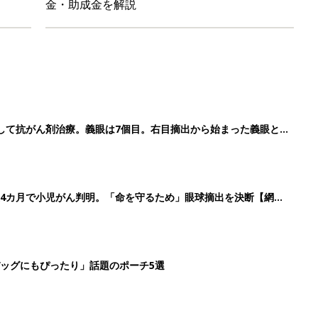
ッグにもぴったり」話題のポーチ5選
影レシピ vol.28
3
4
5
>