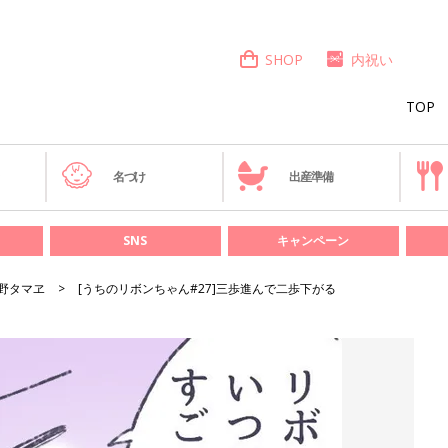
SHOP
内祝い
TOP
き
名づけ
出産準備
SNS
キャンペーン
野タマヱ
[うちのリボンちゃん#27]三歩進んで二歩下がる