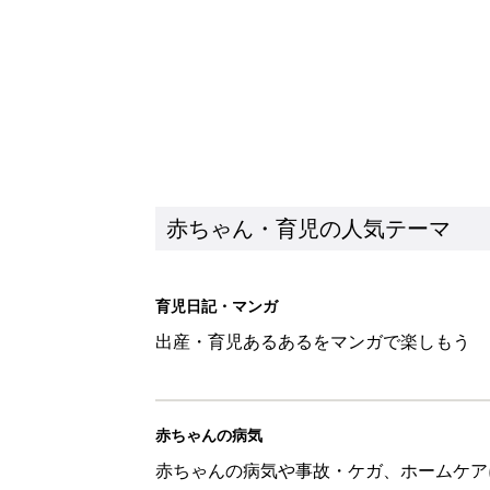
赤ちゃんの病気
赤ちゃんの病気や事故・ケガ、ホームケア
いてまとめました
新着記事
生後5カ月での右目摘出手術、そ
の生活【網膜芽細胞腫】
赤ちゃん・育児
「右の黒目が透明に見えた」生後
芽細胞腫】
赤ちゃん・育児