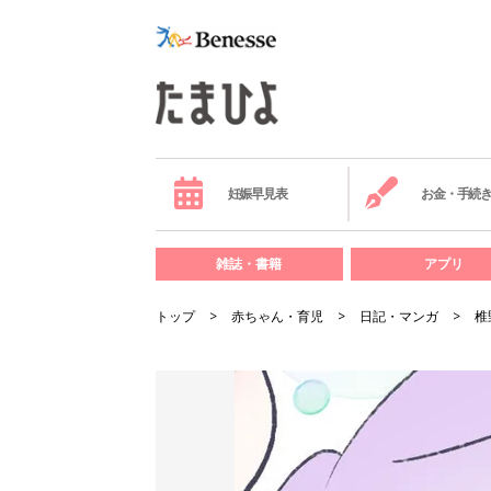
妊娠早見表
お金・手続
雑誌・書籍
アプリ
トップ
赤ちゃん・育児
日記・マンガ
椎