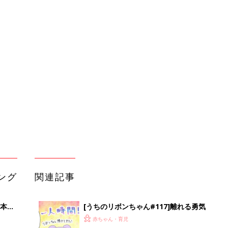
ング
関連記事
本
[うちのリボンちゃん#117]離れる勇気
2才
赤ちゃん・育児
いっ
初め
[うちのリボンちゃん#113]神の助け
大特
赤ちゃん・育児
 お
ブル
たま
[うちのリボンちゃん#108]反省
赤ちゃん・育児
[うちのリボンちゃん#107]一触即発
適な
赤ちゃん・育児