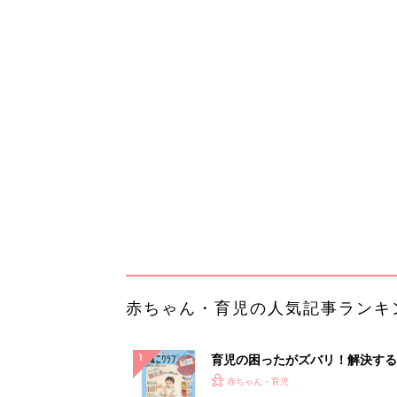
赤ちゃん・育児の人気記事ランキ
育児の困ったがズバリ！解決する
『ひよこクラブ 秋号』 4カ月～
赤ちゃん・育児
になるまで、育児に役立つ情報が
ぱい！
赤ちゃんのお世話まるわかり！『
てのひよこクラブ 夏号』〈巻頭
赤ちゃん・育児
集〉初めての授乳がうまくいく！
っぱい・ミルクの基本と夏のトラ
解決テク
赤ちゃんが生まれたら！2冊の「
ひよ」
赤ちゃん・育児
【大人気】ひんやり冷感寝具で快
睡眠をあなたに。
PR（アイリスプラザ）