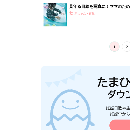
妊娠日数や
妊娠中か