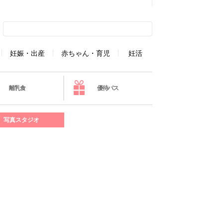
妊娠・出産
赤ちゃん・育児
妊活
離乳食
優待パス
写真スタジオ