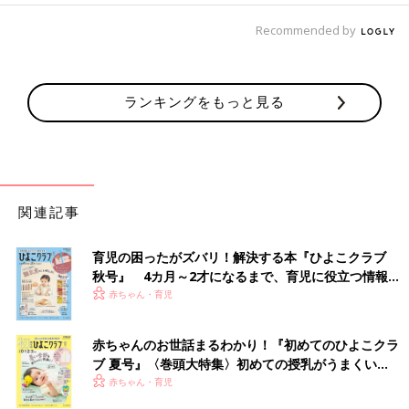
Recommended by
ランキングをもっと見る
関連記事
育児の困ったがズバリ！解決する本『ひよこクラブ
秋号』 4カ月～2才になるまで、育児に役立つ情報が
いっぱい！
赤ちゃん・育児
赤ちゃんのお世話まるわかり！『初めてのひよこクラ
ブ 夏号』〈巻頭大特集〉初めての授乳がうまくい
く！ おっぱい・ミルクの基本と夏のトラブル 解決テ
赤ちゃん・育児
ク