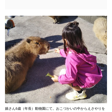
娘さん6歳（年長）動物園にて。おこづかいの中からえさやりを