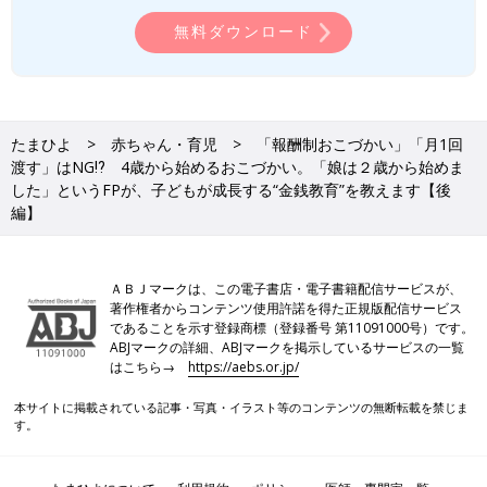
無料ダウンロード
たまひよ
赤ちゃん・育児
「報酬制おこづかい」「月1回
渡す」はNG⁉ 4歳から始めるおこづかい。「娘は２歳から始めま
した」というFPが、子どもが成長する“金銭教育”を教えます【後
編】
ＡＢＪマークは、この電子書店・電子書籍配信サービスが、
著作権者からコンテンツ使用許諾を得た正規版配信サービス
であることを示す登録商標（登録番号 第11091000号）です。
ABJマークの詳細、ABJマークを掲示しているサービスの一覧
はこちら→
https://aebs.or.jp/
本サイトに掲載されている記事・写真・イラスト等のコンテンツの無断転載を禁じま
す。