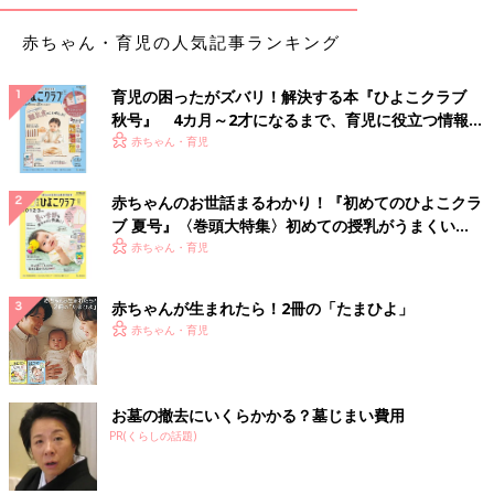
赤ちゃん・育児の人気記事ランキング
育児の困ったがズバリ！解決する本『ひよこクラブ
秋号』 4カ月～2才になるまで、育児に役立つ情報が
いっぱい！
赤ちゃん・育児
赤ちゃんのお世話まるわかり！『初めてのひよこクラ
ブ 夏号』〈巻頭大特集〉初めての授乳がうまくい
く！ おっぱい・ミルクの基本と夏のトラブル 解決テ
赤ちゃん・育児
ク
赤ちゃんが生まれたら！2冊の「たまひよ」
赤ちゃん・育児
お墓の撤去にいくらかかる？墓じまい費用
PR(くらしの話題)