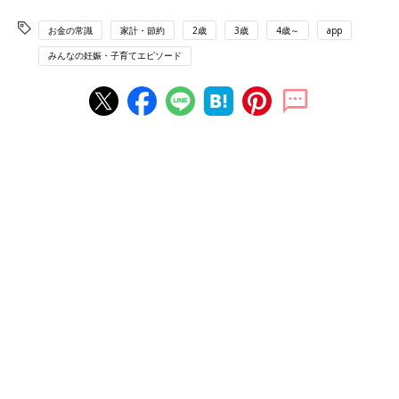
お金の常識
家計・節約
2歳
3歳
4歳～
app
みんなの妊娠・子育てエピソード