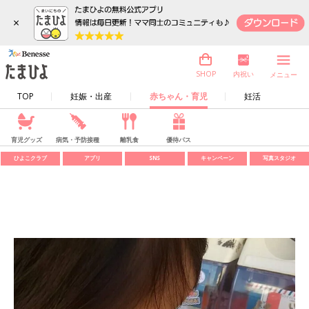
×
内祝い
SHOP
メニュー
TOP
妊娠・出産
赤ちゃん・育児
妊活
育児グッズ
病気・予防接種
離乳食
優待パス
ひよこクラブ
アプリ
SNS
キャンペーン
写真スタジオ