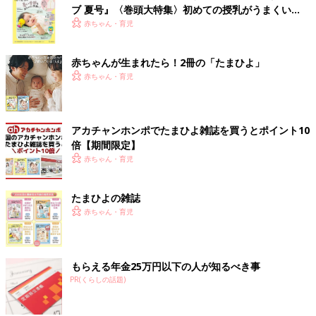
ブ 夏号』〈巻頭大特集〉初めての授乳がうまくい
く！ おっぱい・ミルクの基本と夏のトラブル 解決テ
赤ちゃん・育児
ク
赤ちゃんが生まれたら！2冊の「たまひよ」
赤ちゃん・育児
アカチャンホンポでたまひよ雑誌を買うとポイント10
倍【期間限定】
赤ちゃん・育児
たまひよの雑誌
赤ちゃん・育児
もらえる年金25万円以下の人が知るべき事
PR(くらしの話題)