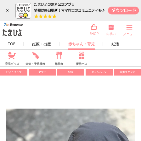
×
内祝い
SHOP
メニュー
TOP
妊娠・出産
赤ちゃん・育児
妊活
育児グッズ
病気・予防接種
離乳食
優待パス
ひよこクラブ
アプリ
SNS
キャンペーン
写真スタジオ