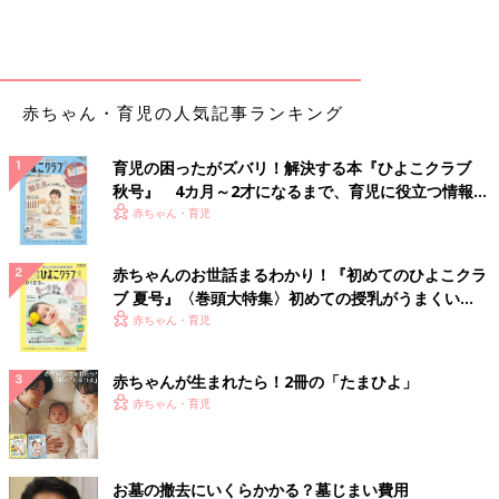
赤ちゃん・育児の人気記事ランキング
育児の困ったがズバリ！解決する本『ひよこクラブ
秋号』 4カ月～2才になるまで、育児に役立つ情報が
いっぱい！
赤ちゃん・育児
赤ちゃんのお世話まるわかり！『初めてのひよこクラ
ブ 夏号』〈巻頭大特集〉初めての授乳がうまくい
く！ おっぱい・ミルクの基本と夏のトラブル 解決テ
赤ちゃん・育児
ク
赤ちゃんが生まれたら！2冊の「たまひよ」
赤ちゃん・育児
お墓の撤去にいくらかかる？墓じまい費用