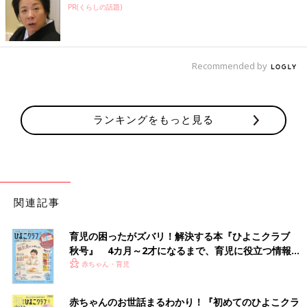
PR(くらしの話題)
Recommended by
ランキングをもっと見る
関連記事
育児の困ったがズバリ！解決する本『ひよこクラブ
秋号』 4カ月～2才になるまで、育児に役立つ情報が
いっぱい！
赤ちゃん・育児
赤ちゃんのお世話まるわかり！『初めてのひよこクラ