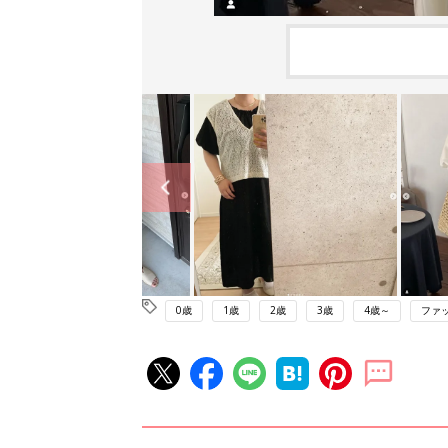
0歳
1歳
2歳
3歳
4歳～
ファ