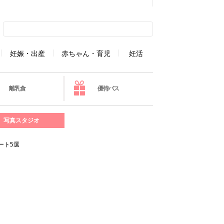
妊娠・出産
赤ちゃん・育児
妊活
離乳食
優待パス
写真スタジオ
ート5選