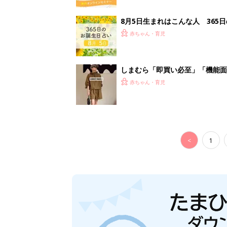
8月5日生まれはこんな人 365
赤ちゃん・育児
しまむら「即買い必至」「機能面
赤ちゃん・育児
<
1