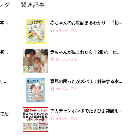
ング
関連記事
本
赤ちゃんのお世話まるわかり！『初め
2才
てのひよこクラブ 夏号』〈巻頭大特
赤ちゃん・育児
いっ
集〉初めての授乳がうまくいく！ お
っぱい・ミルクの基本と夏のトラブル
解決テク
初め
赤ちゃんが生まれたら！2冊の「たま
大特
ひよ」
赤ちゃん・育児
 お
ブル
たま
育児の困ったがズバリ！解決する本
『ひよこクラブ 夏号』 4カ月～2才
赤ちゃん・育児
になるまで、育児に役立つ情報がいっ
ぱい！
アカチャンホンポでたまひよ雑誌を買
て活
うとポイント10倍【期間限定】
赤ちゃん・育児