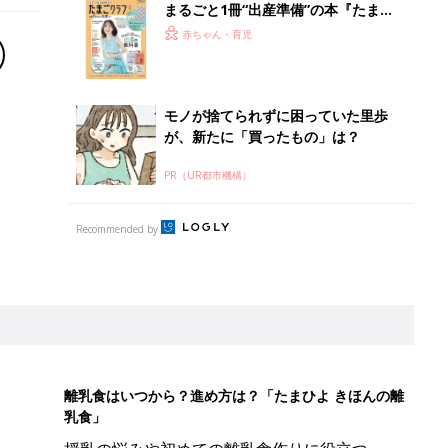
まるごと1冊“出産準備”の本『たまご
クラブ 夏号』〈スペシャル大特集〉
赤ちゃん・育児
夫婦で予習する 出産の教科書
モノが捨てられずに困っていた里歩
が、新たに「買ったもの」は？
PR（UR都市機構）
Recommended by
離乳食はいつから？進め方は？「たまひよ きほんの離
乳食」