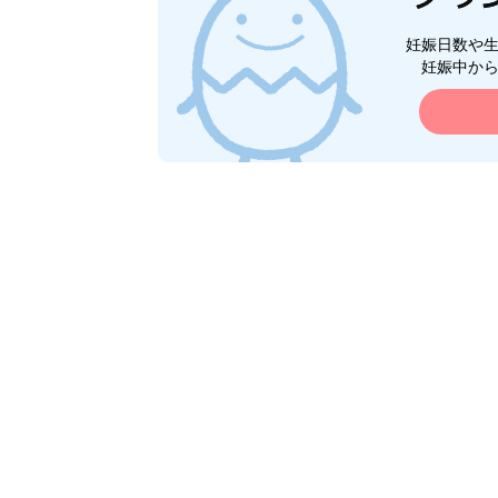
妊娠日数や
妊娠中か