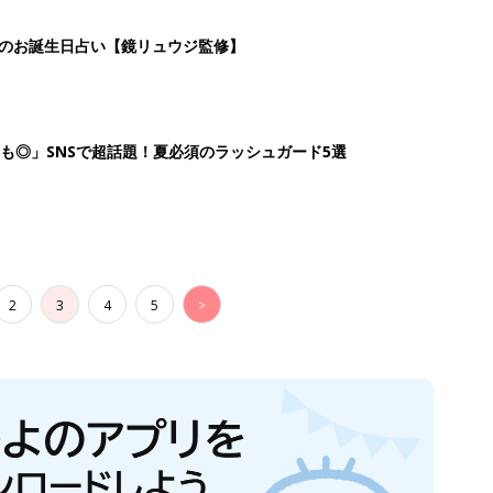
日のお誕生日占い【鏡リュウジ監修】
も◎」SNSで超話題！夏必須のラッシュガード5選
2
3
4
5
>