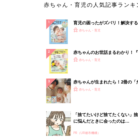
赤ちゃん・育児の人気記事ランキ
育児の困ったがズバリ！解決する
『ひよこクラブ 夏号』 4カ月～
赤ちゃん・育児
になるまで、育児に役立つ情報が
ぱい！
赤ちゃんのお世話まるわかり！『
てのひよこクラブ 夏号』〈巻頭
赤ちゃん・育児
集〉初めての授乳がうまくいく！
っぱい・ミルクの基本と夏のトラ
解決テク
赤ちゃんが生まれたら！2冊の「
ひよ」
赤ちゃん・育児
「捨てたいけど捨てたくない」捨
に悩んだときに会ったのは…
PR（UR都市機構）